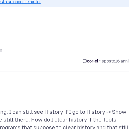
esta se occorre aiuto.
ni
cor-el
risposto
16 anni
g. I can still see History if I go to History -> Show
e still there. How do I clear history if the Tools
rograms that suppose to clear history and that still