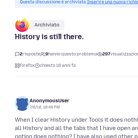
Questa discussione è archiviata.
Inserire una nuova richi
Archiviato
History is still there.
2
risposte
9
hanno questo problema
297
visualizzazio
Firefox
chiesto 16 anni fa
AnonymousUser
7/6/10, 10:48 PM
When I clear History under Tools it does nothin
all History and all the tabs that I have open ar
option does nothing? I have also used other p