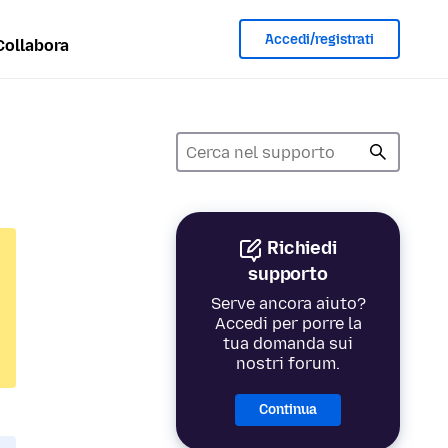
Accedi/registrati
Collabora
Richiedi
supporto
Serve ancora aiuto?
Accedi per porre la
tua domanda sui
nostri forum.
Continua