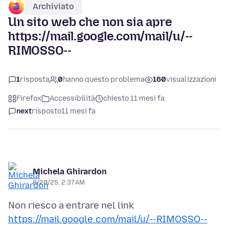
Archiviato
Un sito web che non sia apre
https://mail.google.com/mail/u/--
RIMOSSO--
1
risposta
0
hanno questo problema
160
visualizzazioni
Firefox
Accessibilità
chiesto 11 mesi fa
next
risposto
11 mesi fa
Michela Ghirardon
8/20/25, 2:37 AM
Non riesco a entrare nel link
https://mail.google.com/mail/u/--RIMOSSO--