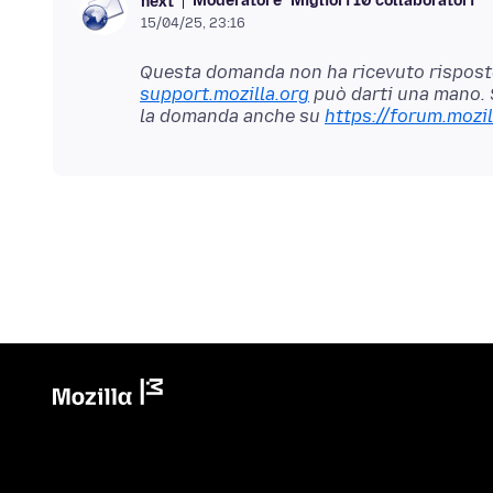
Moderatore
Migliori 10 collaboratori
next
15/04/25, 23:16
Questa domanda non ha ricevuto risposte
support.mozilla.org
può darti una mano. 
la domanda anche su
https://forum.mozil