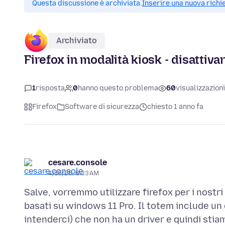
Questa discussione è archiviata.
Inserire una nuova richi
Archiviato
Firefox in modalità kiosk - disattiva
1
risposta
0
hanno questo problema
60
visualizzazioni
Firefox
Software di sicurezza
chiesto 1 anno fa
cesare.console
4/15/25, 6:33 AM
Salve, vorremmo utilizzare firefox per i nostri
basati su windows 11 Pro. Il totem include un 
intenderci) che non ha un driver e quindi sti