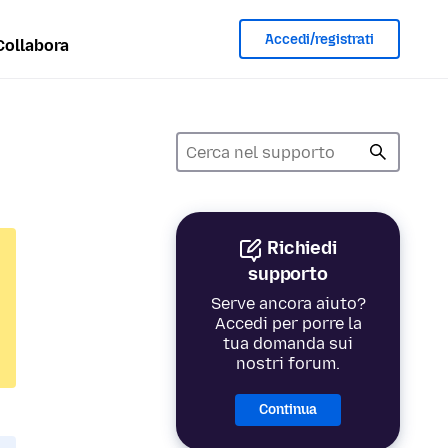
Accedi/registrati
Collabora
Richiedi
supporto
Serve ancora aiuto?
Accedi per porre la
tua domanda sui
nostri forum.
Continua