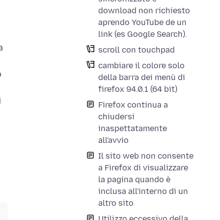
download non richiesto
aprendo YouTube de un
link (es Google Search).
a
scroll con touchpad
cambiare il colore solo
o
della barra dei menù di
firefox 94.0.1 (64 bit)
i
Firefox continua a
chiudersi
inaspettatamente
all'avvio
Il sito web non consente
a Firefox di visualizzare
la pagina quando è
inclusa all'interno di un
altro sito
Utilizzo eccessivo della