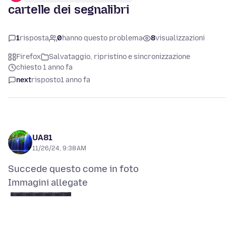
cartelle dei segnalibri
1
risposta
0
hanno questo problema
8
visualizzazioni
Firefox
Salvataggio, ripristino e sincronizzazione
chiesto 1 anno fa
next
risposto
1 anno fa
UA81
11/26/24, 9:38 AM
Immagini allegate