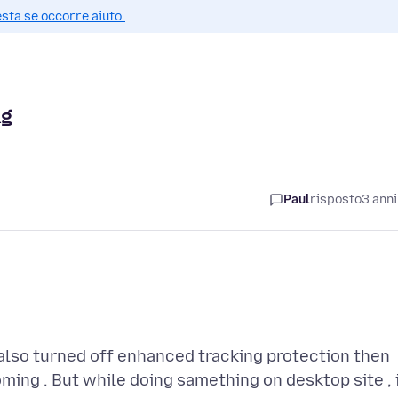
esta se occorre aiuto.
ng
Paul
risposto
3 anni
 also turned off enhanced tracking protection then
ming . But while doing samething on desktop site , 