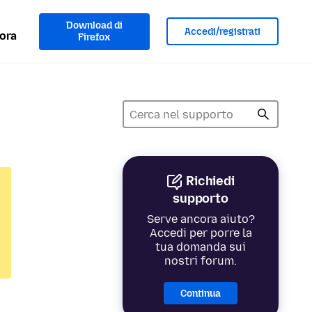
Download di
Accedi/registrati
ora
Firefox
Richiedi
supporto
Serve ancora aiuto?
Accedi per porre la
tua domanda sui
nostri forum.
Continua