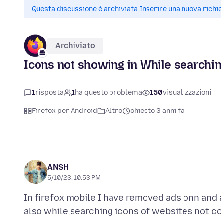
Questa discussione è archiviata.
Inserire una nuova richi
Archiviato
Icons not showing in While searchi
1
risposta
1
ha questo problema
150
visualizzazioni
Firefox per Android
Altro
chiesto 3 anni fa
ANSH
5/10/23, 10:53 PM
In firefox mobile I have removed ads onn and
also while searching icons of websites not co