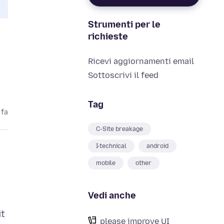
Strumenti per le
richieste
Ricevi aggiornamenti email
Sottoscrivi il feed
Tag
 fa
C-Site breakage
I-technical
android
mobile
other
Vedi anche
it
please improve UI