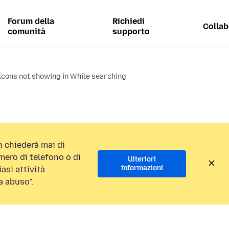
Forum della
Richiedi
Collab
comunità
supporto
Icons not showing in While searching
 chiederà mai di
ero di telefono o di
Ulteriori
informazioni
asi attività
a abuso”.