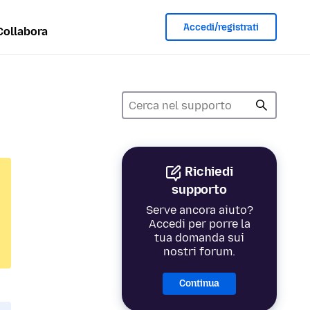
Accedi/registrati
Collabora
Richiedi
supporto
Serve ancora aiuto?
Accedi per porre la
tua domanda sui
nostri forum.
Continua