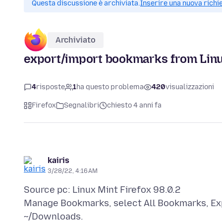
Questa discussione è archiviata.
Inserire una nuova richi
Archiviato
export/import bookmarks from Linux
4
risposte
1
ha questo problema
420
visualizzazioni
Firefox
Segnalibri
chiesto 4 anni fa
kairis
3/28/22, 4:16 AM
Source pc: Linux Mint Firefox 98.0.2
Manage Bookmarks, select All Bookmarks, Exp