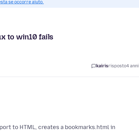
esta se occorre aiuto.
 to win10 fails
kairis
risposto
4 anni
ort to HTML, creates a bookmarks.html in