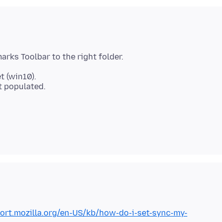
t (win10).
port.mozilla.org/en-US/kb/how-do-i-set-sync-my-