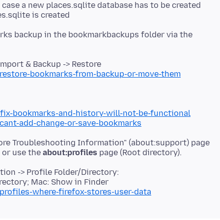
n case a new places.sqlite database has to be created
s.sqlite is created
rks backup in the bookmarkbackups folder via the
mport & Backup -> Restore
b/restore-bookmarks-from-backup-or-move-them
/fix-bookmarks-and-history-will-not-be-functional
b/cant-add-change-or-save-bookmarks
More Troubleshooting Information" (about:support) page
r or use the
about:profiles
on -> Profile Folder/Directory:
rectory; Mac: Show in Finder
profiles-where-firefox-stores-user-data