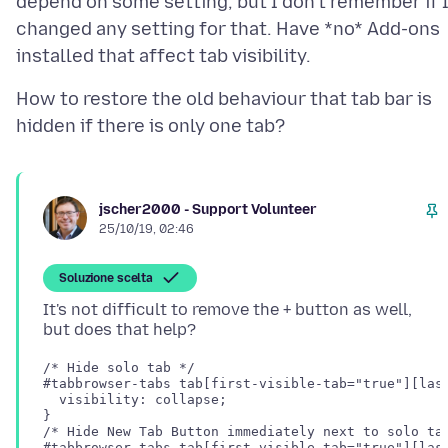
depend on some setting, but I don't remember if 
changed any setting for that. Have *no* Add-ons
How to restore the old behaviour that tab bar is
jscher2000 - Support Volunteer
25/10/19, 02:46
Soluzione scelta
It's not difficult to remove the + button as well,
/* Hide solo tab */

#tabbrowser-tabs tab[first-visible-tab="true"][last
  visibility: collapse;

}

/* Hide New Tab Button immediately next to solo tab
#tabbrowser-tabs tab[first-visible-tab="true"][last