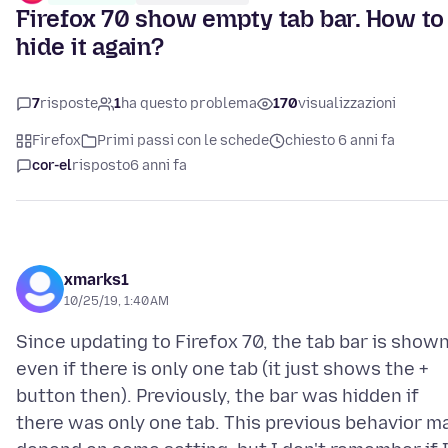
Firefox 70 show empty tab bar. How to
hide it again?
7
risposte
1
ha questo problema
170
visualizzazioni
Firefox
Primi passi con le schede
chiesto 6 anni fa
cor-el
risposto
6 anni fa
xmarks1
10/25/19, 1:40 AM
Since updating to Firefox 70, the tab bar is show
even if there is only one tab (it just shows the +
button then). Previously, the bar was hidden if
there was only one tab. This previous behavior m