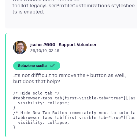
toolkit.legacyUserProfileCustomizations.styleshee
jscher2000 - Support Volunteer
25/10/19, 02:46
Soluzione scelta
It's not difficult to remove the + button as well,
/* Hide solo tab */

#tabbrowser-tabs tab[first-visible-tab="true"][last
  visibility: collapse;

}

/* Hide New Tab Button immediately next to solo tab
#tabbrowser-tabs tab[first-visible-tab="true"][last
  visibility: collapse;
