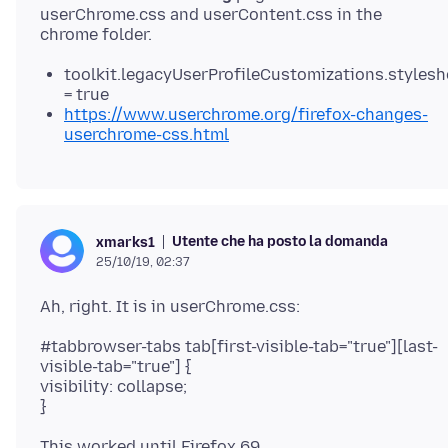
userChrome.css and userContent.css in the
toolkit.legacyUserProfileCustomizations.stylesh
= true
https://www.userchrome.org/firefox-changes-
userchrome-css.html
Utente che ha posto la domanda
xmarks1
25/10/19, 02:37
#tabbrowser-tabs tab[first-visible-tab="true"][last-
visible-tab="true"] {
visibility: collapse;
This worked until Firefox 69.