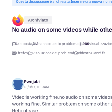
Questa discussione è archiviata.
Inserire una nuova richi
Archiviato
No audio on some videos while othe
1
risposta
2
hanno questo problema
269
visualizzazio
Firefox
Risoluzione dei problemi
chiesto 8 anni fa
Pwnjabi
12/8/17, 11:19 AM
Video is working fine,no audio on some video
working fine. Similar problem on some other s