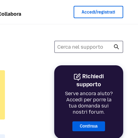
Accedi/registrati
Collabora
Richiedi
supporto
Serve ancora aiuto?
Accedi per porre la
tua domanda sui
nostri forum.
Continua