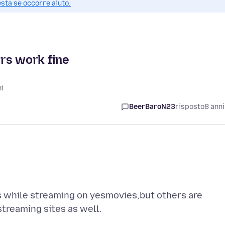
esta se occorre aiuto.
rs work fine
ni
BeerBaroN23
risposto
8 anni
s while streaming on yesmovies,but others are
treaming sites as well.