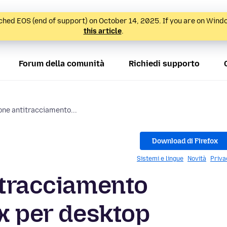
hed EOS (end of support) on October 14, 2025. If you are on Wind
this article
.
Forum della comunità
Richiedi supporto
one antitracciamento...
Download di Firefox
Sistemi e lingue
Novità
Priva
itracciamento
ox per desktop