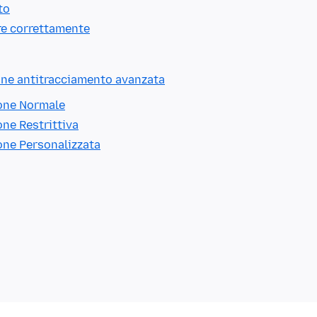
to
re correttamente
ione antitracciamento avanzata
ione Normale
ne Restrittiva
one Personalizzata