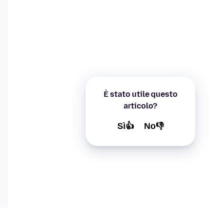
È stato utile questo
articolo?
Sì👍
No👎