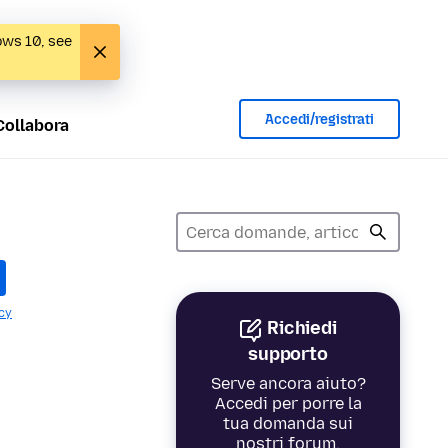
ows 10, see
Accedi/registrati
Collabora
cy
Richiedi
supporto
Serve ancora aiuto?
Accedi per porre la
tua domanda sui
nostri forum.