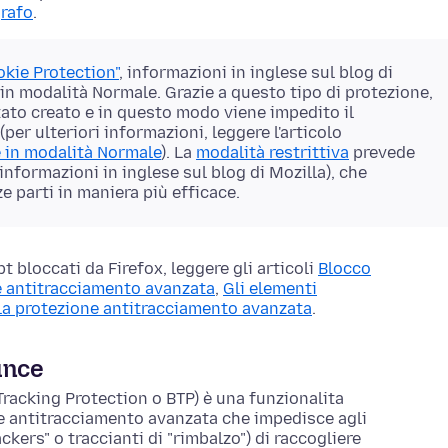
rafo
.
okie Protection"
, informazioni in inglese sul blog di
 in modalità Normale. Grazie a questo tipo di protezione,
stato creato e in questo modo viene impedito il
per ulteriori informazioni, leggere l'articolo
e in modalità Normale
). La
modalità restrittiva
prevede
informazioni in inglese sul blog di Mozilla), che
e parti in maniera più efficace.
t bloccati da Firefox, leggere gli articoli
Blocco
ne antitracciamento avanzata
,
Gli elementi
la protezione antitracciamento avanzata
.
unce
Tracking Protection o BTP) è una funzionalita
e antitracciamento avanzata che impedisce agli
kers" o traccianti di "rimbalzo") di raccogliere