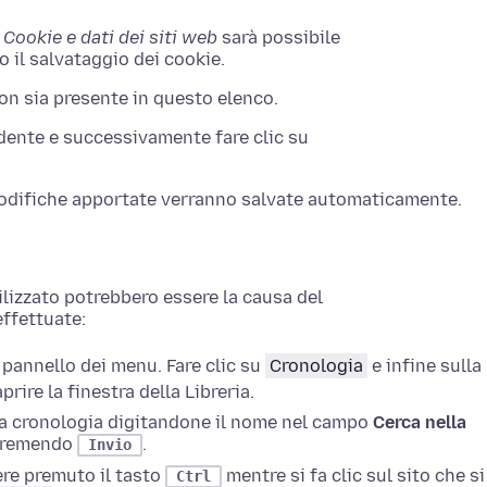
 Cookie e dati dei siti web
sarà possibile
to il salvataggio dei cookie.
non sia presente in questo elenco.
ndente e successivamente fare clic su
modifiche apportate verranno salvate automaticamente.
ilizzato potrebbero essere la causa del
effettuate:
 pannello dei menu.
Fare clic su
Cronologia
e infine sulla
prire la finestra della Libreria.
lla cronologia digitandone il nome nel campo
Cerca nella
 premendo
.
Invio
re premuto il tasto
mentre si fa clic
sul sito che si
Ctrl