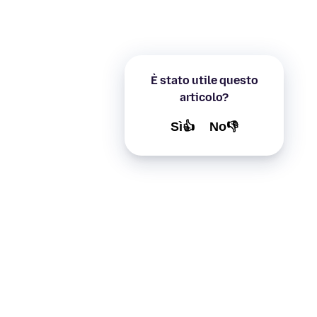
È stato utile questo
articolo?
Sì👍
No👎