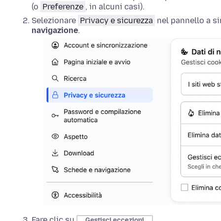
(o
Preferenze
, in alcuni casi).
Selezionare
Privacy e sicurezza
nel pannello a si
navigazione
.
Fare clic su
.
Gestisci eccezioni