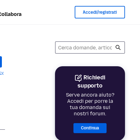
Accedi/registrati
Collabora
cy
Richiedi
supporto
Serve ancora aiuto?
Accedi per porre la
tua domanda sui
nostri forum.
Continua