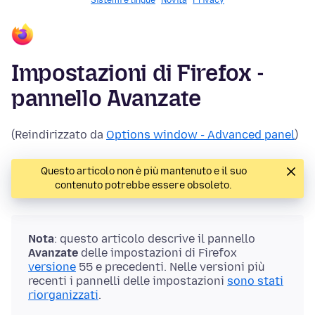
Sistemi e lingue
Novità
Privacy
Impostazioni di Firefox -
pannello Avanzate
(Reindirizzato da
Options window - Advanced panel
)
Questo articolo non è più mantenuto e il suo
contenuto potrebbe essere obsoleto.
Nota
: questo articolo descrive il pannello
Avanzate
delle
impostazioni
di Firefox
versione
55 e precedenti. Nelle versioni più
recenti i pannelli delle
impostazioni
sono stati
riorganizzati
.