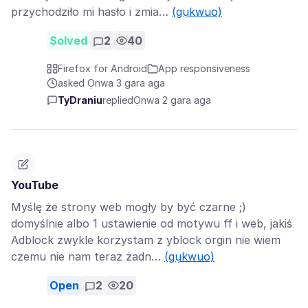
przychodziło mi hasło i zmia…
(gụkwuo)
Solved
2
40
Firefox for Android
App responsiveness
asked Ọnwa 3 gara aga
TyDraniu
replied
Ọnwa 2 gara aga
YouTube
Myślę że strony web mogły by być czarne ;)
domyślnie albo 1 ustawienie od motywu ff i web, jakiś
Adblock zwykle korzystam z yblock orgin nie wiem
czemu nie nam teraz żadn…
(gụkwuo)
Open
2
20