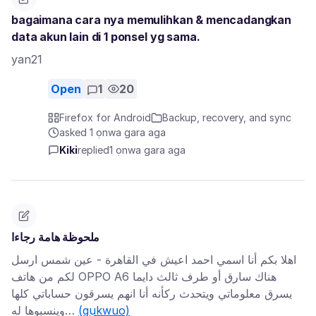
bagaimana cara nya memulihkan & mencadangkan
data akun lain di 1 ponsel yg sama.
yan21
Open
1
20
Firefox for Android
Backup, recovery, and sync
asked 1 ọnwa gara aga
Kiki
replied
1 ọnwa gara aga
ملحوظة هامة رجاءا
اهلا بكم أنا اسمي احمد اعيش في القاهرة - عين شمس ارسل
لكم من هاتف OPPO A6 هناك سارق أو طرف ثالث دايما
يسرق معلوماتي ويتحدث ركأنه أنا انهم يسرقون حساباتي كلها
وينسبوها له…
(gụkwuo)