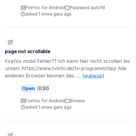
Firefox for Android
Password autofill
asked 1 ọnwa gara aga
page not scrollable
Firefox mobil Fehler?? Ich kann hier nicht scrollen bis
unten: https://www.tvinfo.de/tv-programm/tipp Alle
anderen Browser können das. …
(gụkwuo)
Open
30
Firefox for Android
Browse
asked 1 ọnwa gara aga