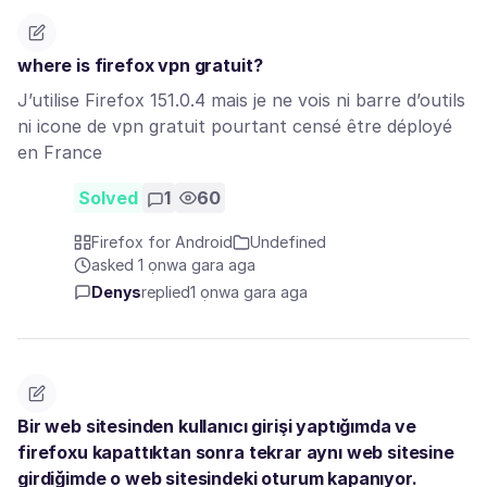
where is firefox vpn gratuit?
J’utilise Firefox 151.0.4 mais je ne vois ni barre d’outils
ni icone de vpn gratuit pourtant censé être déployé
en France
Solved
1
60
Firefox for Android
Undefined
asked 1 ọnwa gara aga
Denys
replied
1 ọnwa gara aga
Bir web sitesinden kullanıcı girişi yaptığımda ve
firefoxu kapattıktan sonra tekrar aynı web sitesine
girdiğimde o web sitesindeki oturum kapanıyor.