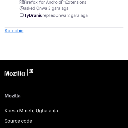
Firefox for Android
Extensions
asked Ọnwa 3 gara aga
TyDraniu
replied
Ọnwa 2 gara aga
Ka ochie
Mozilla
Kpesa Mmetọ Ụghalahịa
Source code