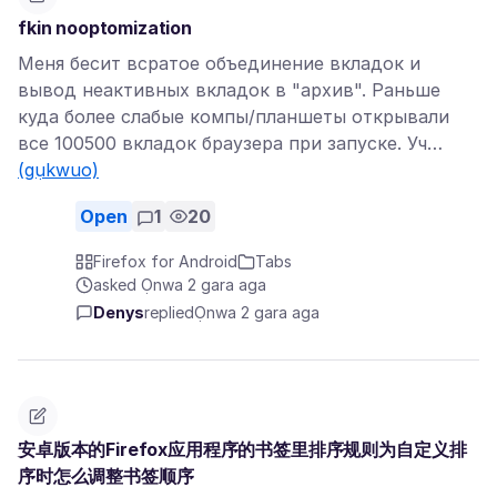
fkin nooptomization
Меня бесит всратое объединение вкладок и
вывод неактивных вкладок в "архив". Раньше
куда более слабые компы/планшеты открывали
все 100500 вкладок браузера при запуске. Уч…
(gụkwuo)
Open
1
20
Firefox for Android
Tabs
asked Ọnwa 2 gara aga
Denys
replied
Ọnwa 2 gara aga
安卓版本的Firefox应用程序的书签里排序规则为自定义排
序时怎么调整书签顺序