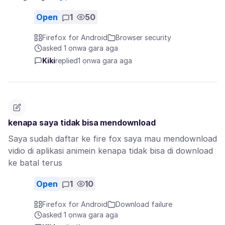
Open
1
50
Firefox for Android
Browser security
asked 1 ọnwa gara aga
Kiki
replied
1 ọnwa gara aga
kenapa saya tidak bisa mendownload
Saya sudah daftar ke fire fox saya mau mendownload
vidio di aplikasi animein kenapa tidak bisa di download
ke batal terus
Open
1
10
Firefox for Android
Download failure
asked 1 ọnwa gara aga