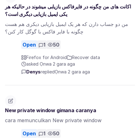
اکانت های من چگونه در فایرفاکس بازیابی میشوند در حالیکه هر
یکی ایمیل بازیابی دیگری است؟
من دو جساب دارن که هر یک ایمیل بازیابی دیکری هم هست
چگونه با فایر فاکس با گوگل کار کنن؟
Open
1
50
Firefox for Android
Recover data
asked Ọnwa 2 gara aga
Denys
replied
Ọnwa 2 gara aga
New private window gimana caranya
cara memunculkan New private window
Open
1
50