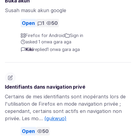
Buka akun
Susah masuk akun google
Open
1
50
Firefox for Android
Sign in
asked 1 ọnwa gara aga
Kiki
replied
1 ọnwa gara aga
Identifiants dans navigation privé
Certains de mes identifiants sont inopérants lors de
l'utilisation de Firefox en mode navigation privée ;
cependant, certains sont actifs en navigation non
privée. Les mo…
(gụkwuo)
Open
50