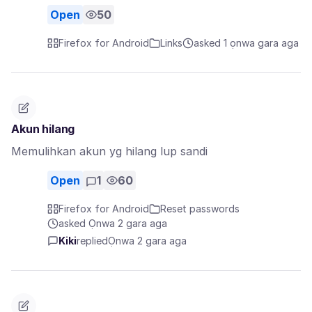
Open
50
Firefox for Android
Links
asked 1 ọnwa gara aga
Akun hilang
Memulihkan akun yg hilang lup sandi
Open
1
60
Firefox for Android
Reset passwords
asked Ọnwa 2 gara aga
Kiki
replied
Ọnwa 2 gara aga