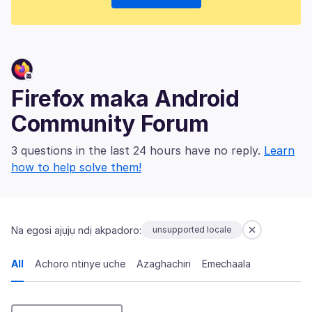
Firefox maka Android
Community Forum
3 questions in the last 24 hours have no reply.
Learn
how to help solve them!
Na egosi ajụjụ ndị akpadoro:
unsupported locale
All
Achọrọ ntinye uche
Azaghachiri
Emechaala