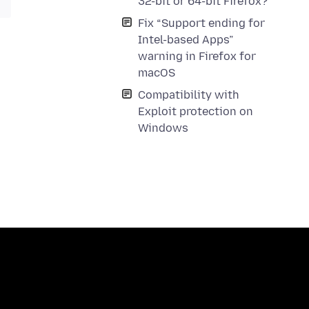
32-bit or 64-bit Firefox?
Fix “Support ending for
Intel-based Apps”
warning in Firefox for
macOS
Compatibility with
Exploit protection on
Windows