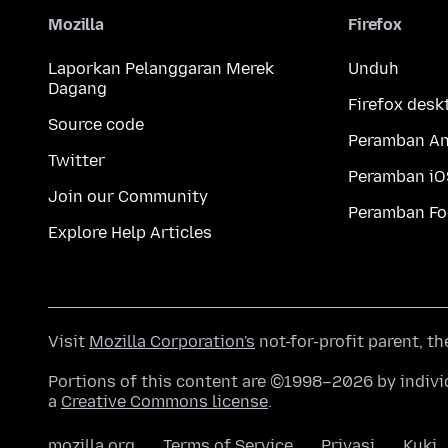
Mozilla
Firefox
Laporkan Pelanggaran Merek
Unduh
Dagang
Firefox desk
Source code
Peramban An
Twitter
Peramban iO
Join our Community
Peramban Fo
Explore Help Articles
Visit
Mozilla Corporation's
not-for-profit parent, t
Portions of this content are ©1998–2026 by individ
a
Creative Commons license
.
mozilla.org
Terms of Service
Privasi
Kuki