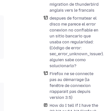
migration de thunderbird
anglais vers le francais
despues de formatear el
disco me parece el error
conexion no confiable en
un sitio bancario que
usaba con regularidad:
(Código de error:
sec_error_unknown_issuer).
alguien sabe como
solucionarlo?
Firefox ne se connecte
pas au démarrage (la
fenêtre de connexion
n'apparait pas depuis
version 3.5)
How do I tell if I have the