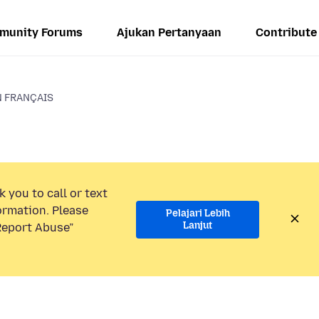
munity Forums
Ajukan Pertanyaan
Contribute
N FRANÇAIS
 you to call or text
ormation. Please
Pelajari Lebih
Lanjut
“Report Abuse”