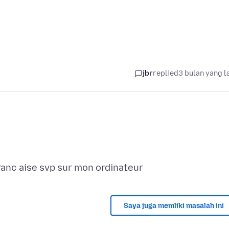
jbr
replied
3 bulan yang l
Saya juga memliki masalah ini