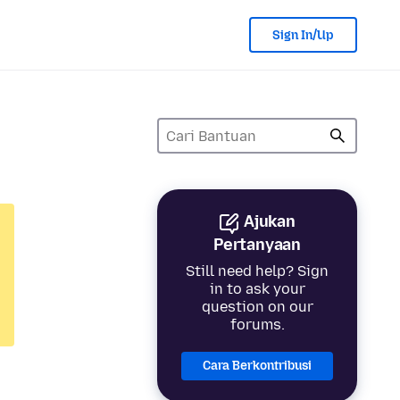
Sign In/Up
Ajukan
Pertanyaan
Still need help? Sign
in to ask your
question on our
forums.
Cara Berkontribusi