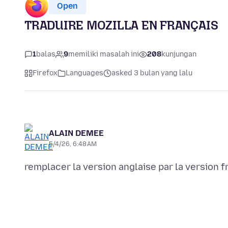
Open
TRADUIRE MOZILLA EN FRANÇAIS
1
balas
9
memiliki masalah ini
208
kunjungan
Firefox
Languages
asked 3 bulan yang lalu
ALAIN DEMEE
5/4/26, 6:48 AM