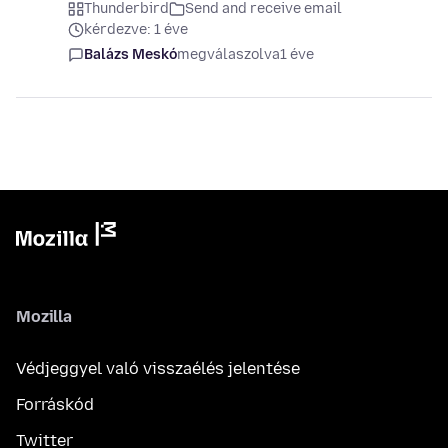
Thunderbird
Send and receive email
kérdezve: 1 éve
Balázs Meskó
megválaszolva
1 éve
Mozilla
Védjeggyel való visszaélés jelentése
Forráskód
Twitter