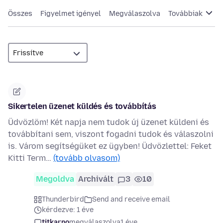
Összes
Figyelmet igényel
Megválaszolva
Továbbiak
Sikertelen üzenet küldés és továbbítás
Üdvözlöm! Két napja nem tudok új üzenet küldeni és
továbbítani sem, viszont fogadni tudok és válaszolni
is. Várom segítségüket ez ügyben! Üdvözlettel: Feket
Kitti Term…
(tovább olvasom)
Megoldva
Archivált
3
10
Thunderbird
Send and receive email
kérdezve: 1 éve
titkarno
megválaszolva
1 éve