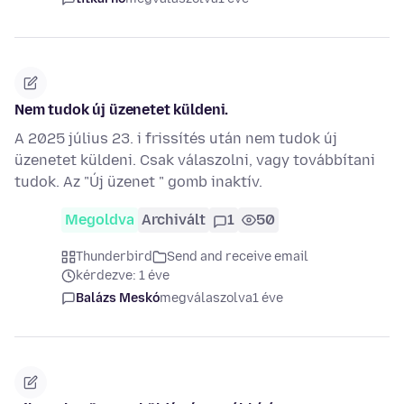
Nem tudok új üzenetet küldeni.
A 2025 július 23. i frissítés után nem tudok új
üzenetet küldeni. Csak válaszolni, vagy továbbítani
tudok. Az "Új üzenet " gomb inaktív.
Megoldva
Archivált
1
50
Thunderbird
Send and receive email
kérdezve: 1 éve
Balázs Meskó
megválaszolva
1 éve