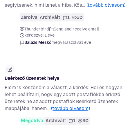
segíytsenek, h mi lehet a hiba. Kös…
(tovább olvasom)
Zárolva
Archivált
1
30
Thunderbird
Send and receive email
kérdezve: 1 éve
Balázs Meskó
megválaszolva
1 éve
Beérkező üzenetek helye
Előre is köszönöm a választ, a kérdés: Hol és hogyan
lehet beállítani, hogy egy adott postafiókba érkező
üzenetek ne az adott postafiók Beérkező üzenetek
mappájába, hanem…
(tovább olvasom)
Megoldva
Archivált
1
90