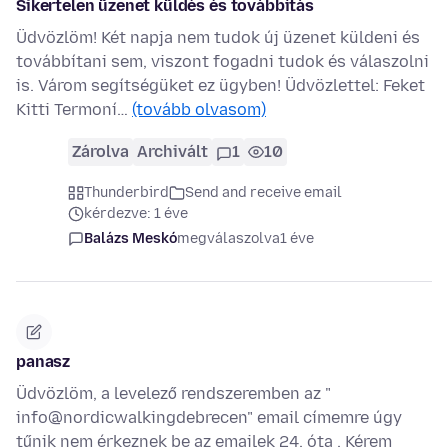
Sikertelen üzenet küldés és továbbítás
Üdvözlöm! Két napja nem tudok új üzenet küldeni és
továbbítani sem, viszont fogadni tudok és válaszolni
is. Várom segítségüket ez ügyben! Üdvözlettel: Feket
Kitti Termoní…
(tovább olvasom)
Zárolva
Archivált
1
10
Thunderbird
Send and receive email
kérdezve: 1 éve
Balázs Meskó
megválaszolva
1 éve
panasz
Üdvözlöm, a levelező rendszeremben az "
info@nordicwalkingdebrecen" email címemre úgy
tűnik nem érkeznek be az emailek 24. óta . Kérem