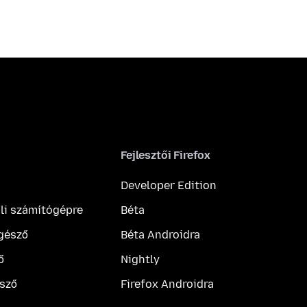
Fejlesztői Firefox
Developer Edition
ali számítógépre
Béta
gésző
Béta Androidra
ő
Nightly
sző
Firefox Androidra