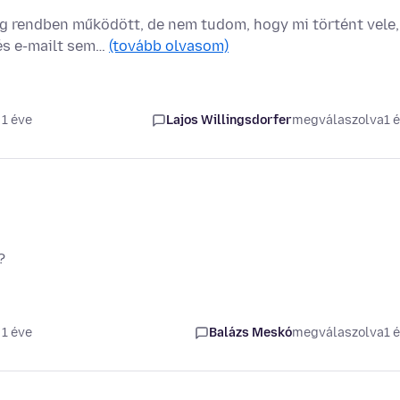
g rendben működött, de nem tudom, hogy mi történt vele,
 és e-mailt sem…
(tovább olvasom)
 1 éve
Lajos Willingsdorfer
megválaszolva
1 
?
 1 éve
Balázs Meskó
megválaszolva
1 