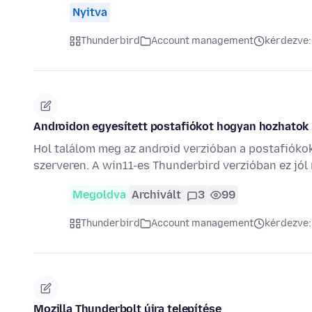
Nyitva
Thunderbird
Account management
kérdezve:
Androidon egyesített postafiókot hogyan hozhatok 
Hol találom meg az android verzióban a postafiókok
szerveren. A win11-es Thunderbird verzióban ez jól
Megoldva
Archivált
3
99
Thunderbird
Account management
kérdezve:
Mozilla Thunderbolt újra telepítése