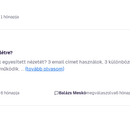
 1 hónapja
létre?
 egyesített nézetét? 3 email címet használok, 3 különböz
 működik. …
(tovább olvasom)
 6 hónapja
Balázs Meskó
megválaszolva
6 hóna