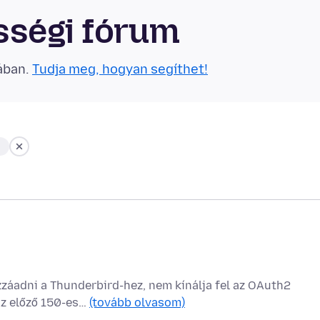
sségi fórum
ában.
Tudja meg, hogyan segíthet!
záadni a Thunderbird-hez, nem kínálja fel az OAuth2
 Az előző 150-es…
(tovább olvasom)