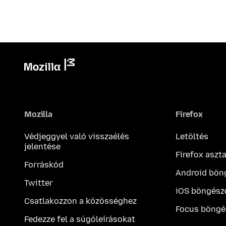
Mozilla
Firefox
Védjeggyel való visszaélés
Letöltés
jelentése
Firefox aszt
Forráskód
Android bön
Twitter
iOS böngész
Csatlakozzon a közösséghez
Focus böngé
Fedezze fel a súgóleírásokat