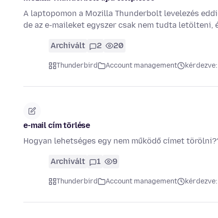
A laptopomon a Mozilla Thunderbolt levelezés eddi
de az e-maileket egyszer csak nem tudta letölteni,
Archivált
2
20
Thunderbird
Account management
kérdezve:
e-mail cím törlése
Hogyan lehetséges egy nem működő címet törölni?
Archivált
1
9
Thunderbird
Account management
kérdezve: