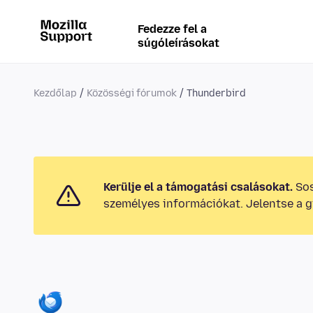
Fedezze fel a
súgóleírásokat
Kezdőlap
Közösségi fórumok
Thunderbird
Kerülje el a támogatási csalásokat.
Sos
személyes információkat. Jelentse a g