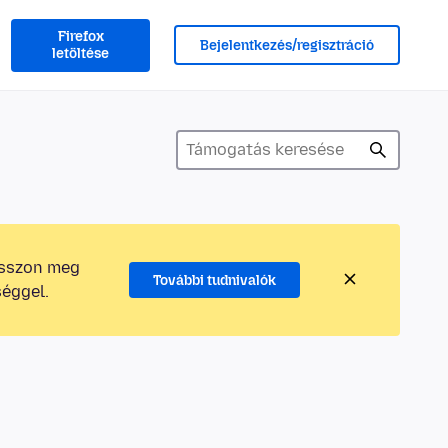
Firefox
Bejelentkezés/regisztráció
letöltése
osszon meg
További tudnivalók
séggel.