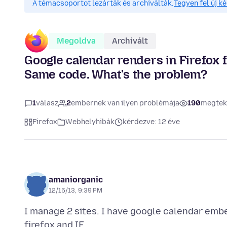
A témacsoportot lezárták és archiválták.
Tegyen fel új k
Megoldva
Archivált
Google calendar renders in Firefox f
Same code. What's the problem?
1
válasz
2
embernek van ilyen problémája
190
megtek
Firefox
Webhelyhibák
kérdezve: 12 éve
amaniorganic
12/15/13, 9:39 PM
I manage 2 sites. I have google calendar embed
firefox and IE.