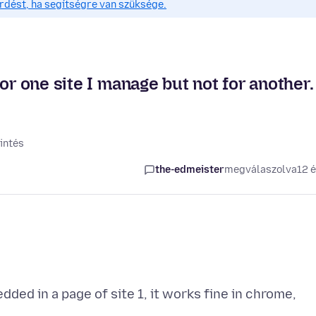
érdést, ha segítségre van szüksége.
or one site I manage but not for another.
intés
the-edmeister
megválaszolva
12 
ded in a page of site 1, it works fine in chrome,