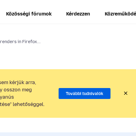
Közösségi fórumok
Kérdezzen
Közreműköd
enders in Firefox...
em kérjük arra,
gy osszon meg
További tudnivalók
gyanús
tése” lehetőséggel.