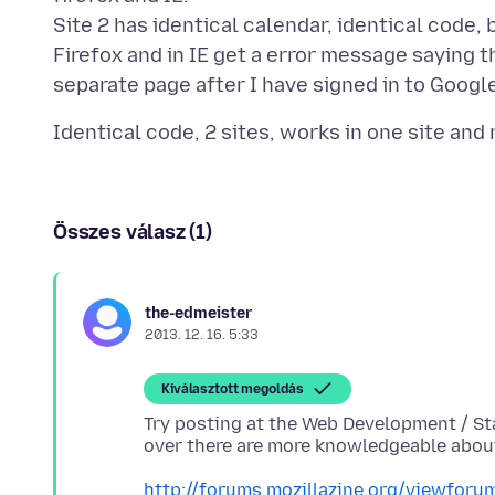
Site 2 has identical calendar, identical code, 
Firefox and in IE get a error message saying thi
Összes válasz (1)
the-edmeister
2013. 12. 16. 5:33
Kiválasztott megoldás
Try posting at the Web Development / St
over there are more knowledgeable abou
http://forums.mozillazine.org/viewforu