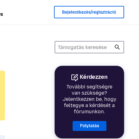
Bejelentkezés/regisztráció
és
Kérdezzen
További segítségre
van szüksége?
Jelentkezzen be, hogy
feltegye a kérdését a
fórumunkon.
Folytatás