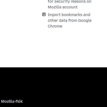
for security reasons on
Mozilla account
Import bookmarks and
other data from Google
Chrome
Mozilla-fiók