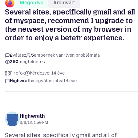
Megoldva
Archivált
Several sites, specifically gmail and all
of myspace, recommend I upgrade to
the newest version of my browser in
order to enjoy a betetr experience.
2
válasz
5
embernek van ilyen problémája
250
megtekintés
Firefox
kérdezve: 14 éve
Highwrath
megválaszolva
14 éve
Highwrath
3/6/12, 1:50 PM
Several sites, specifically gmail and all of