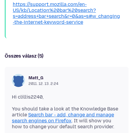
https://support.mozilla.com/en-
US/kb/Location%20bar%20search?
s=address+bar+search&r=0&as=s#w_changing
-the-internet-keyword-service
Összes válasz (5)
Matt_G
2011. 12. 13. 2:24
You should take a look at the Knowledge Base
article
Search bar - add, change and manage
search engines on Firefox
. It will show you