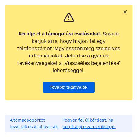
Kerülje el a támogatási csalásokat.
Sosem
kérjük arra, hogy hívjon fel egy
telefonszámot vagy osszon meg személyes
információkat. Jelentse a gyanús
tevékenységeket a „Visszaélés bejelentése”
lehetőséggel.
További tudnivalók
A témacsoportot
Tegyen fel új kérdést, ha
lezárták és archiválták.
segítségre van szüksége.