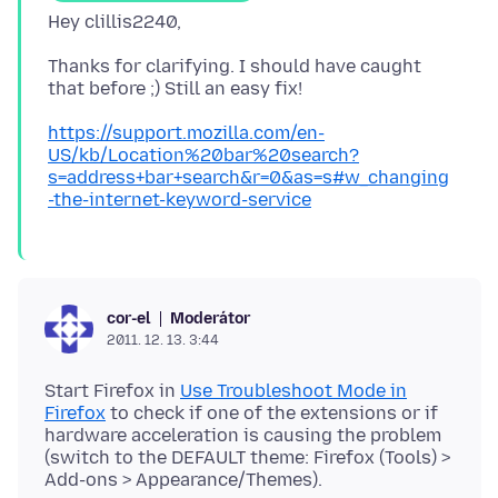
Thanks for clarifying. I should have caught
https://support.mozilla.com/en-
US/kb/Location%20bar%20search?
s=address+bar+search&r=0&as=s#w_changing
-the-internet-keyword-service
Moderátor
cor-el
2011. 12. 13. 3:44
Start Firefox in
Use Troubleshoot Mode in
Firefox
to check if one of the extensions or if
hardware acceleration is causing the problem
(switch to the DEFAULT theme: Firefox (Tools) >