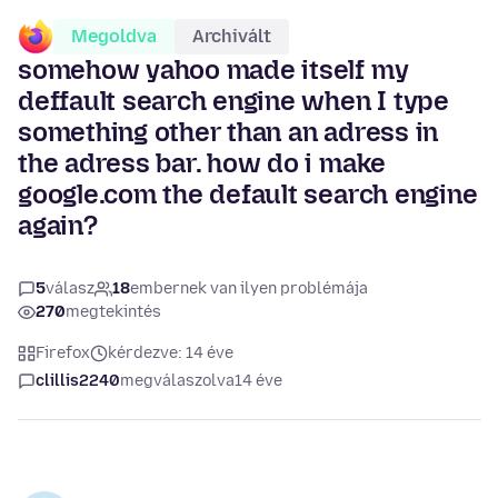
Megoldva
Archivált
somehow yahoo made itself my
deffault search engine when I type
something other than an adress in
the adress bar. how do i make
google.com the default search engine
again?
5
válasz
18
embernek van ilyen problémája
270
megtekintés
Firefox
kérdezve: 14 éve
clillis2240
megválaszolva
14 éve