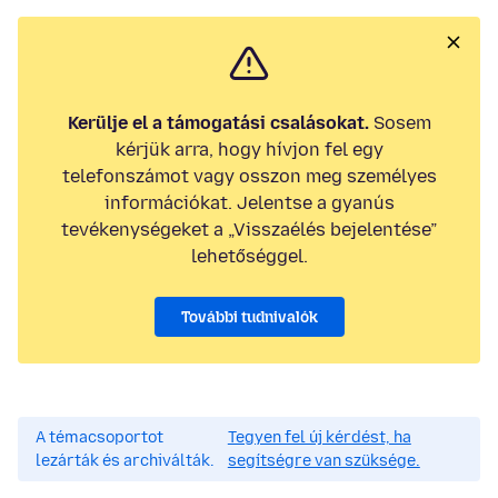
Kerülje el a támogatási csalásokat.
Sosem
kérjük arra, hogy hívjon fel egy
telefonszámot vagy osszon meg személyes
információkat. Jelentse a gyanús
tevékenységeket a „Visszaélés bejelentése”
lehetőséggel.
További tudnivalók
A témacsoportot
Tegyen fel új kérdést, ha
lezárták és archiválták.
segítségre van szüksége.