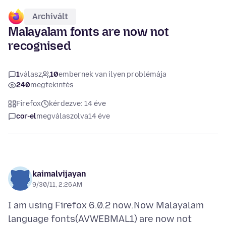
Archivált
Malayalam fonts are now not
recognised
1
válasz
10
embernek van ilyen problémája
240
megtekintés
Firefox
kérdezve: 14 éve
cor-el
megválaszolva
14 éve
kaimalvijayan
9/30/11, 2:26 AM
I am using Firefox 6.0.2 now.Now Malayalam
language fonts(AVWEBMAL1) are now not