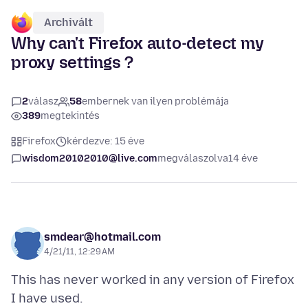
Archivált
Why can't Firefox auto-detect my
proxy settings ?
2
válasz
58
embernek van ilyen problémája
389
megtekintés
Firefox
kérdezve: 15 éve
wisdom20102010@live.com
megválaszolva
14 éve
smdear@hotmail.com
4/21/11, 12:29 AM
This has never worked in any version of Firefox