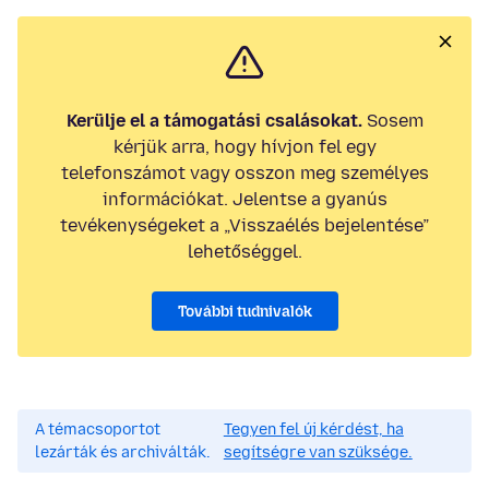
Kerülje el a támogatási csalásokat.
Sosem
kérjük arra, hogy hívjon fel egy
telefonszámot vagy osszon meg személyes
információkat. Jelentse a gyanús
tevékenységeket a „Visszaélés bejelentése”
lehetőséggel.
További tudnivalók
A témacsoportot
Tegyen fel új kérdést, ha
lezárták és archiválták.
segítségre van szüksége.