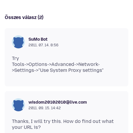
Összes válasz (2)
SuMo Bot
2011. 07. 14. 8:56
Try
Tools->Options->Advanced->Network-
wisdom20102010@live.com
2011. 09. 15. 14:42
Thanks, I will try this. How do find out what