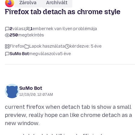
Zárolva
Archivált
Firefox tab detach as chrome style
2
válasz
1
embernek van ilyen problémája
250
megtekintés
Firefox
Lapok használata
kérdezve: 5 éve
SuMo Bot
megválaszolva
5 éve
SuMo Bot
12/19/20, 12:07 AM
current firefox when detach tab is show a small
preview, really hope can like chrome detach as a