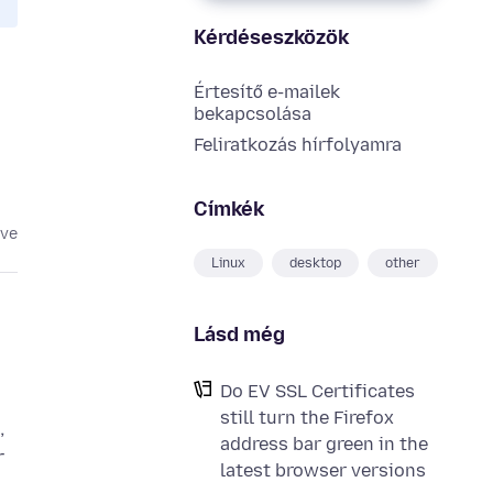
Kérdéseszközök
Értesítő e-mailek
bekapcsolása
Feliratkozás hírfolyamra
Címkék
éve
Linux
desktop
other
Lásd még
Do EV SSL Certificates
still turn the Firefox
,
address bar green in the
r
latest browser versions