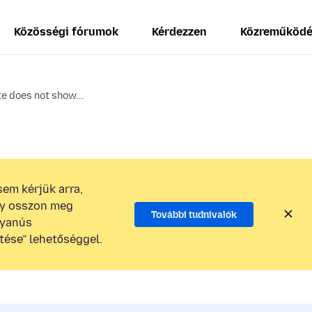
Közösségi fórumok
Kérdezzen
Közreműköd
e does not show...
em kérjük arra,
gy osszon meg
További tudnivalók
gyanús
tése” lehetőséggel.