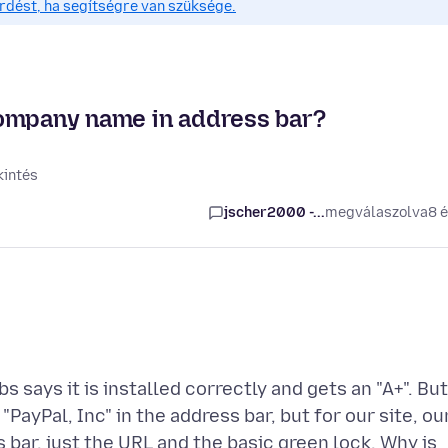
érdést, ha segítségre van szüksége.
company name in address bar?
intés
jscher2000 -...
megválaszolva
8 
s says it is installed correctly and gets an "A+". But
"PayPal, Inc" in the address bar, but for our site, ou
bar, just the URL and the basic green lock. Why is