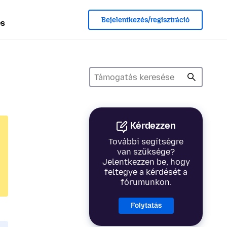
Bejelentkezés/regisztráció
és
Kérdezzen
További segítségre
van szüksége?
Jelentkezzen be, hogy
feltegye a kérdését a
fórumunkon.
Folytatás