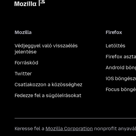
Mozilla
Firefox
Védjeggyel való visszaélés
Letöltés
jelentése
Firefox aszt
Forráskód
Android bön
Twitter
iOS böngész
Csatlakozzon a közösséghez
Focus böngé
Fedezze fel a súgóleírásokat
Keresse fel a
Mozilla Corporation
nonprofit anyavál