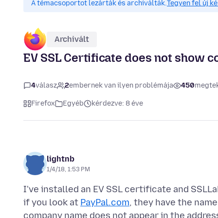
A témacsoportot lezárták és archiválták.
Tegyen fel új k
Archivált
EV SSL Certificate does not show 
4
válasz
2
embernek van ilyen problémája
450
megtek
Firefox
Egyéb
kérdezve: 8 éve
lightnb
1/4/18, 1:53 PM
I've installed an EV SSL certificate and SSLLab
if you look at
PayPal.com
, they have the name 
company name does not appear in the address 