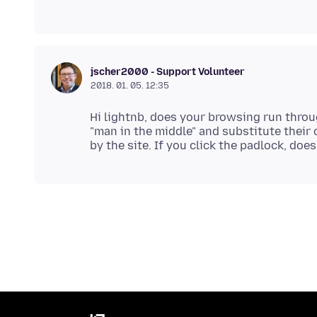
jscher2000 - Support Volunteer
2018. 01. 05. 12:35
Hi lightnb, does your browsing run throug
"man in the middle" and substitute their