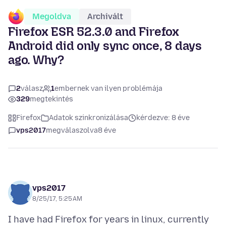
Megoldva
Archivált
Firefox ESR 52.3.0 and Firefox
Android did only sync once, 8 days
ago. Why?
2
válasz
1
embernek van ilyen problémája
329
megtekintés
Firefox
Adatok szinkronizálása
kérdezve: 8 éve
vps2017
megválaszolva
8 éve
vps2017
8/25/17, 5:25 AM
I have had Firefox for years in linux, currently