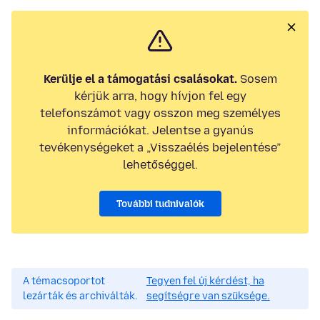
Kerülje el a támogatási csalásokat.
Sosem
kérjük arra, hogy hívjon fel egy
telefonszámot vagy osszon meg személyes
információkat. Jelentse a gyanús
tevékenységeket a „Visszaélés bejelentése”
lehetőséggel.
További tudnivalók
A témacsoportot
Tegyen fel új kérdést, ha
lezárták és archiválták.
segítségre van szüksége.