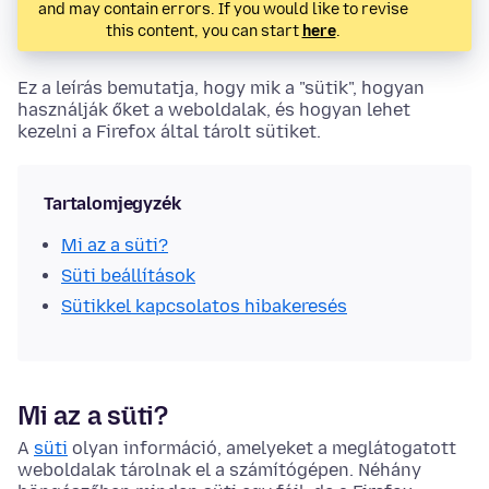
and may contain errors. If you would like to revise
this content, you can start
here
.
Ez a leírás bemutatja, hogy mik a "sütik", hogyan
használják őket a weboldalak, és hogyan lehet
kezelni a Firefox által tárolt sütiket.
Tartalomjegyzék
Mi az a süti?
Süti beállítások
Sütikkel kapcsolatos hibakeresés
Mi az a süti?
A
süti
olyan információ, amelyeket a meglátogatott
weboldalak tárolnak el a számítógépen. Néhány