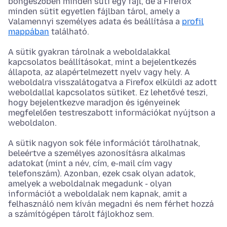
böngészőben minden süti egy fájl, de a Firefox
minden sütit egyetlen fájlban tárol, amely a
Valamennyi személyes adata és beállítása a
profil
mappában
található.
A sütik gyakran tárolnak a weboldalakkal
kapcsolatos beállításokat, mint a bejelentkezés
állapota, az alapértelmezett nyelv vagy hely. A
weboldalra visszalátogatva a Firefox elküldi az adott
weboldallal kapcsolatos sütiket. Ez lehetővé teszi,
hogy bejelentkezve maradjon és igényeinek
megfelelően testreszabott információkat nyújtson a
weboldalon.
A sütik nagyon sok féle információt tárolhatnak,
beleértve a személyes azonosításra alkalmas
adatokat (mint a név, cím, e-mail cím vagy
telefonszám). Azonban, ezek csak olyan adatok,
amelyek a weboldalnak megadunk - olyan
információt a weboldalak nem kapnak, amit a
felhasználó nem kíván megadni és nem férhet hozzá
a számítógépen tárolt fájlokhoz sem.