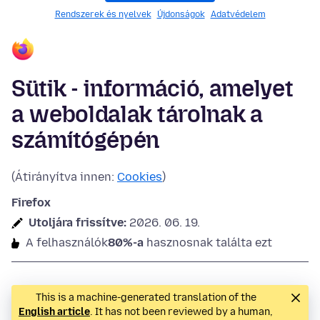
Rendszerek és nyelvek
Újdonságok
Adatvédelem
Sütik - információ, amelyet
a weboldalak tárolnak a
számítógépén
(Átirányítva innen:
Cookies
)
Firefox
Utoljára frissítve:
2026. 06. 19.
A felhasználók
80%-a
hasznosnak találta ezt
This is a machine-generated translation of the
English article
. It has not been reviewed by a human,