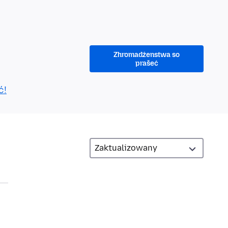
Zhromadźenstwa so
prašeć
ć!