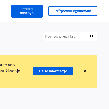
Firefox
Přizjewić/Registrować
sćahnyć
słać abo
jewužiwanje
Dalše informacije