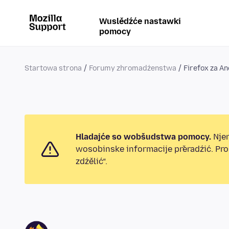
Wuslědźće nastawki
pomocy
Startowa strona
Forumy zhromadźenstwa
Firefox za A
Hladajće so wobšudstwa pomocy.
Njen
wosobinske informacije přeradźić. Pr
zdźělić“.