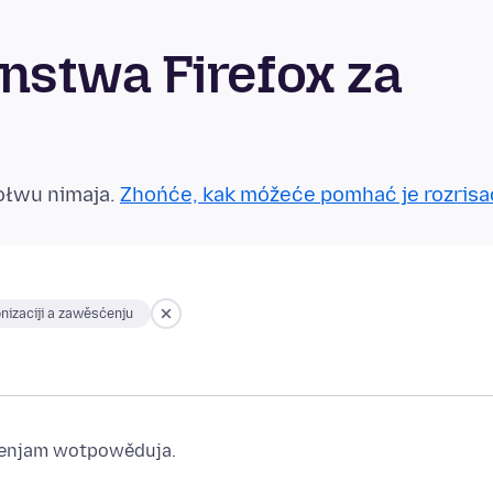
stwa Firefox za
ołwu nimaja.
Zhońće, kak móžeće pomhać je rozrisa
nizaciji a zawěsćenju
ajenjam wotpowěduja.