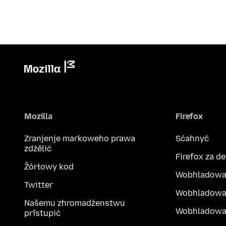
Mozilla
Firefox
Zranjenje markoweho prawa
Sćahnyć
zdźělić
Firefox za d
Žórłowy kod
Wobhladowa
Twitter
Wobhladowa
Našemu zhromadźenstwu
Wobhladowak
přistupić