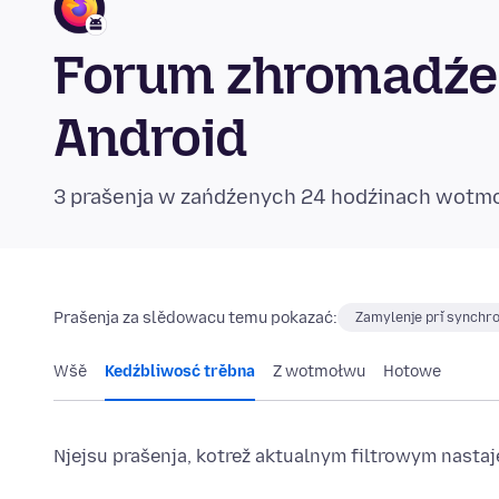
Forum zhromadźen
Android
3 prašenja w zańdźenych 24 hodźinach wotm
Prašenja za slědowacu temu pokazać:
Zamylenje při synchro
Wšě
Kedźbliwosć trěbna
Z wotmołwu
Hotowe
Njejsu prašenja, kotrež aktualnym filtrowym nast