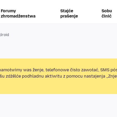
Forumy
Stajće
Sobu
zhromadźenstwa
prašenje
činić
ndroid
amołwimy was ženje, telefonowe čisło zawołać, SMS pó
ošu zdźělće podhladnu aktiwitu z pomocu nastajenja „Zn