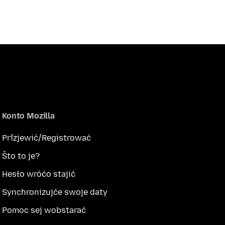
Konto Mozilla
Přizjewić/Registrować
Što to je?
Hesło wróćo stajić
Synchronizujće swoje daty
Pomoc sej wobstarać