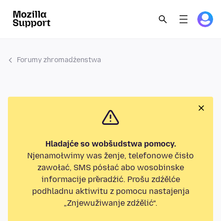
Forumy zhromadźenstwa
Hladajće so wobšudstwa pomocy.
Njenamołwimy was ženje, telefonowe čisło
zawołać, SMS pósłać abo wosobinske
informacije přeradźić. Prošu zdźělće
podhladnu aktiwitu z pomocu nastajenja
„Znjewužiwanje zdźělić“.