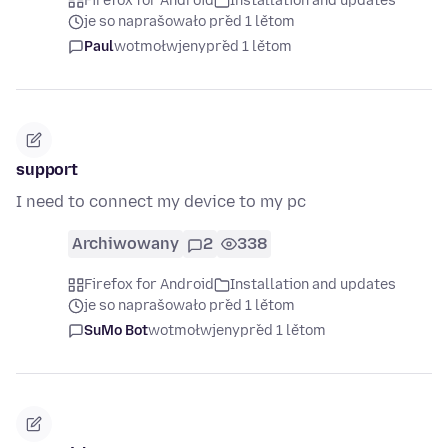
Firefox for Android
Installation and updates
je so naprašowało před 1 lětom
Paul
wotmołwjeny
před 1 lětom
support
I need to connect my device to my pc
Archiwowany
2
338
Firefox for Android
Installation and updates
je so naprašowało před 1 lětom
SuMo Bot
wotmołwjeny
před 1 lětom