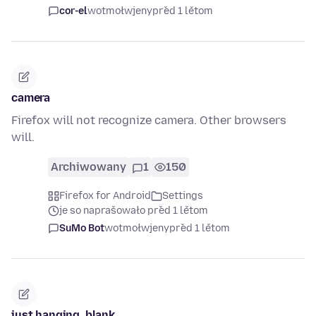
cor-el
wotmołwjeny
před 1 lětom
camera
Firefox will not recognize camera. Other browsers
will.
Archiwowany
1
150
Firefox for Android
Settings
je so naprašowało před 1 lětom
SuMo Bot
wotmołwjeny
před 1 lětom
just hanging, blank.