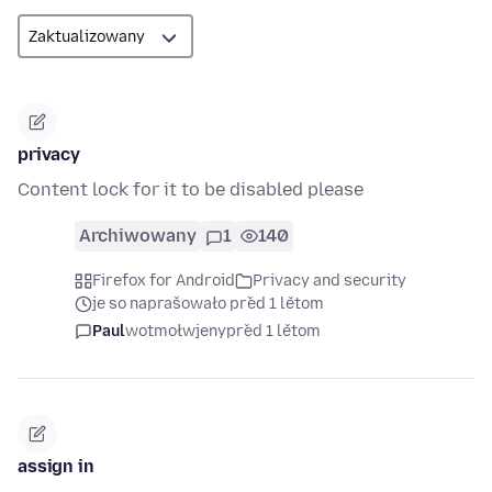
privacy
Content lock for it to be disabled please
Archiwowany
1
140
Firefox for Android
Privacy and security
je so naprašowało před 1 lětom
Paul
wotmołwjeny
před 1 lětom
assign in