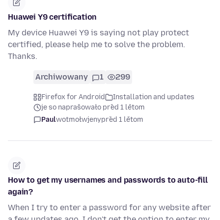
Huawei Y9 certification
My device Huawei Y9 is saying not play protect
certified, please help me to solve the problem.
Thanks.
Archiwowany
1
299
Firefox for Android
Installation and updates
je so naprašowało před 1 lětom
Paul
wotmołwjeny
před 1 lětom
How to get my usernames and passwords to auto-fill
again?
When I try to enter a password for any website after
a few updates ago, I don't get the option to enter my