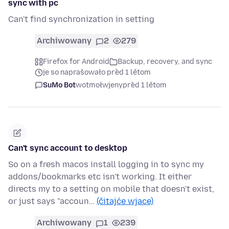
sync with pc
Can't find synchronization in setting
Archiwowany
2
279
Firefox for Android
Backup, recovery, and sync
je so naprašowało před 1 lětom
SuMo Bot
wotmołwjeny
před 1 lětom
Can't sync account to desktop
So on a fresh macos install logging in to sync my
addons/bookmarks etc isn't working. It either
directs my to a setting on mobile that doesn't exist,
or just says "accoun…
(čitajće wjace)
Archiwowany
1
239