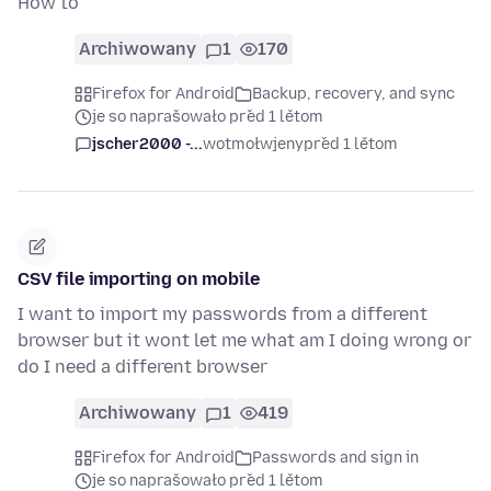
How to
Archiwowany
1
170
Firefox for Android
Backup, recovery, and sync
je so naprašowało před 1 lětom
jscher2000 -...
wotmołwjeny
před 1 lětom
CSV file importing on mobile
I want to import my passwords from a different
browser but it wont let me what am I doing wrong or
do I need a different browser
Archiwowany
1
419
Firefox for Android
Passwords and sign in
je so naprašowało před 1 lětom