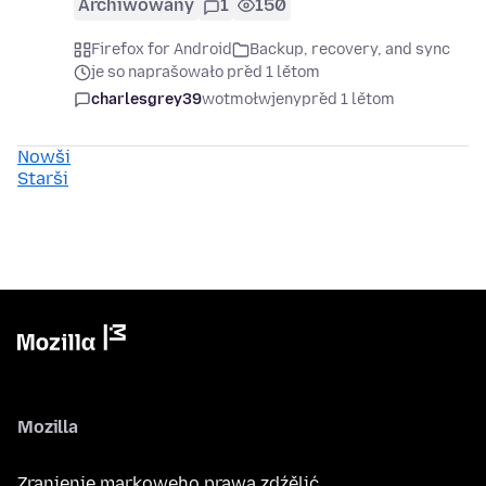
Archiwowany
1
150
Firefox for Android
Backup, recovery, and sync
je so naprašowało před 1 lětom
charlesgrey39
wotmołwjeny
před 1 lětom
Nowši
Starši
Mozilla
Zranjenje markoweho prawa zdźělić