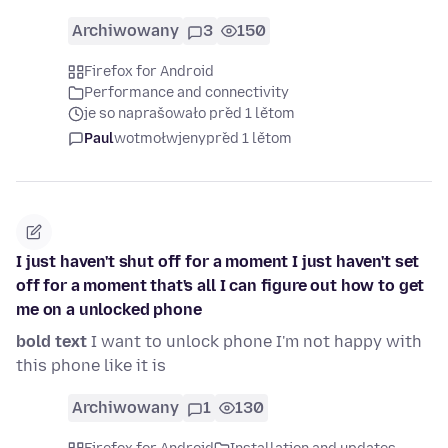
Archiwowany
3
150
Firefox for Android
Performance and connectivity
je so naprašowało před 1 lětom
Paul
wotmołwjeny
před 1 lětom
I just haven't shut off for a moment I just haven't set
off for a moment that's all I can figure out how to get
me on a unlocked phone
bold text
I want to unlock phone I'm not happy with
this phone like it is
Archiwowany
1
130