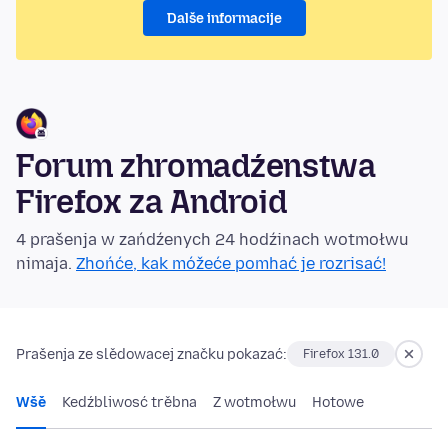
Dalše informacije
Forum zhromadźenstwa
Firefox za Android
4 prašenja w zańdźenych 24 hodźinach wotmołwu
nimaja.
Zhońće, kak móžeće pomhać je rozrisać!
Prašenja ze slědowacej značku pokazać:
Firefox 131.0
Wšě
Kedźbliwosć trěbna
Z wotmołwu
Hotowe