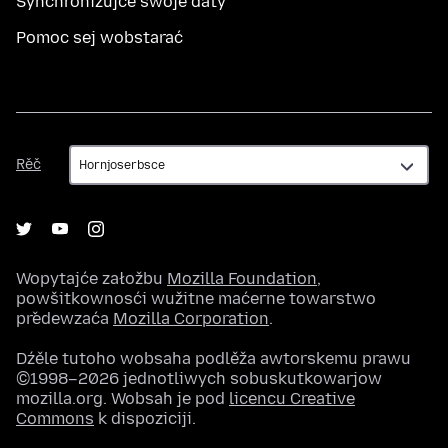
Synchronizujće swoje daty
Pomoc sej wobstarać
Rěč
Rěč
Wopytajće załožbu
Mozilla Foundation
,
powšitkownosći wužitne maćerne towarstwo
předewzaća
Mozilla Corporation
.
Dźěle tutoho wobsaha podlěža awtorskemu prawu
©1998–2026 jednotliwych sobuskutkowarjow
mozilla.org. Wobsah je pod
licencu Creative
Commons
k dispoziciji.