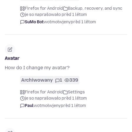
Firefox for Android
Backup, recovery, and sync
je so naprašowało před 1 lětom
SuMo Bot
wotmołwjeny
před 1 lětom
Avatar
How do I change my avatar?
Archiwowany
1
339
Firefox for Android
Settings
je so naprašowało před 1 lětom
Paul
wotmołwjeny
před 1 lětom