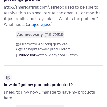
http://americafirst.com/, Firefox used to be able to
resolve this to a secure site and open it. For months,
it just stalls and stays blank. What is the problem?
What has …
(čitajće wjace)
Archiwowany
2
210
Firefox for Android
Browse
je so naprašowało před 1 lětom
SuMo Bot
wotmołwjeny
před 1 lětom
how do I get my products protected ?
I need to kñw how I manage to save my products
here