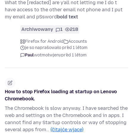
What the [redacted] are y'all not letting me I do t
have access to the other email not phone and I put
my email and pSsword
bold text
Archiwowany
1
218
Firefox for Android
Accounts
je so naprašowało před 1 lětom
Paul
wotmołwjeny
před 1 lětom
How to stop Firefox loading at startup on Lenovo
Chromebook.
The Chromebook is slow anyway. I have searched the
web and settings on the Chromebook and in apps. I
cannot find any Startup controls or way of stopping
several apps from…
(čitajće wjace)