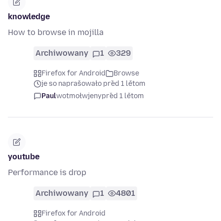
knowledge
How to browse in mojilla
Archiwowany
1
329
Firefox for Android
Browse
je so naprašowało před 1 lětom
Paul
wotmołwjeny
před 1 lětom
youtube
Performance is drop
Archiwowany
1
4801
Firefox for Android