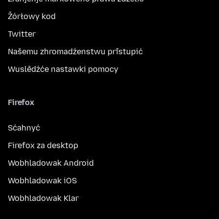
Žórłowy kod
Twitter
Našemu zhromadźenstwu přistupić
Wuslědźće nastawki pomocy
Firefox
Sćahnyć
Firefox za desktop
Wobhladowak Android
Wobhladowak iOS
Wobhladowak Klar