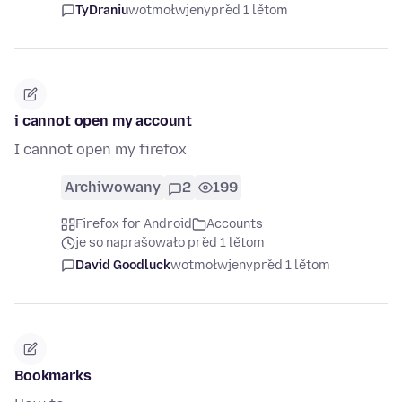
TyDraniu
wotmołwjeny
před 1 lětom
i cannot open my account
I cannot open my firefox
Archiwowany
2
199
Firefox for Android
Accounts
je so naprašowało před 1 lětom
David Goodluck
wotmołwjeny
před 1 lětom
Bookmarks