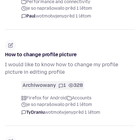
Performance and connectivity
je so naprašowało před 1 lětom
Paul
wotmołwjeny
před 1 lětom
How to change profile picture
I would like to know how to change my profile
picture in editing profile
Archiwowany
1
328
Firefox for Android
Accounts
je so naprašowało před 1 lětom
TyDraniu
wotmołwjeny
před 1 lětom