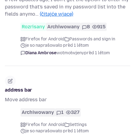
password that's saved in my password list into the
fields anymo…
(čitajće wjace)
Rozrisany
Archiwowany
8
915
Firefox for Android
Passwords and sign in
je so naprašowało před 1 lětom
Diana Ambrose
wotmołwjeny
před 1 lětom
address bar
Move address bar
Archiwowany
1
327
Firefox for Android
Settings
je so naprašowało před 1 lětom