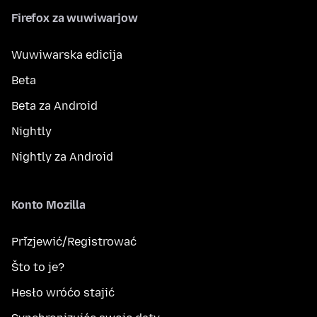
Firefox za wuwiwarjow
Wuwiwarska edicija
Beta
Beta za Android
Nightly
Nightly za Android
Konto Mozilla
Přizjewić/Registrować
Što to je?
Hesło wróćo stajić