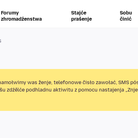
Forumy
Stajće
Sobu
zhromadźenstwa
prašenje
činić
S
amołwimy was ženje, telefonowe čisło zawołać, SMS pó
ošu zdźělće podhladnu aktiwitu z pomocu nastajenja „Zn