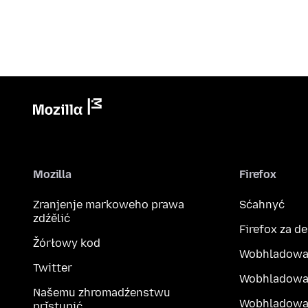
Mozilla
Firefox
Zranjenje markoweho prawa
Sćahnyć
zdźělić
Firefox za d
Žórłowy kod
Wobhladowa
Twitter
Wobhladowa
Našemu zhromadźenstwu
Wobhladowak
přistupić