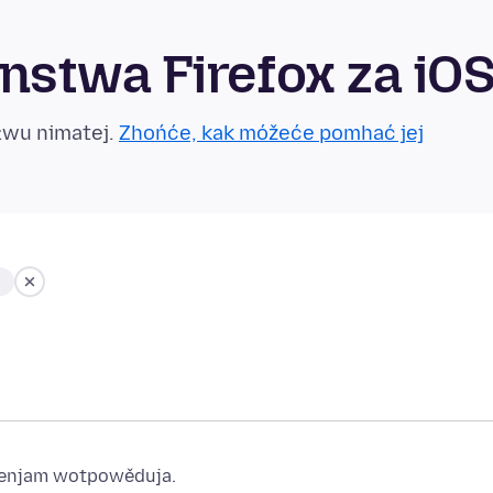
stwa Firefox za iO
łwu nimatej.
Zhońće, kak móžeće pomhać jej
ajenjam wotpowěduja.