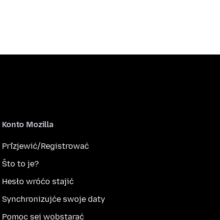
Konto Mozilla
Přizjewić/Registrować
Što to je?
Hesło wróćo stajić
Synchronizujće swoje daty
Pomoc sej wobstarać