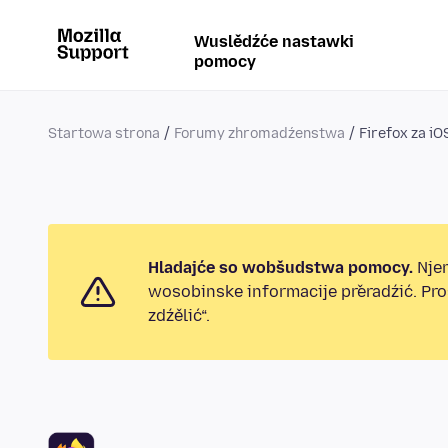
Wuslědźće nastawki
pomocy
Startowa strona
Forumy zhromadźenstwa
Firefox za iO
Hladajće so wobšudstwa pomocy.
Njen
wosobinske informacije přeradźić. Pr
zdźělić“.