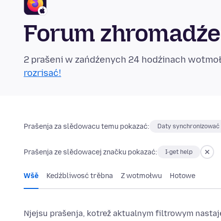
Forum zhromadźen
2 prašeni w zańdźenych 24 hodźinach wotmo
rozrisać!
Prašenja za slědowacu temu pokazać:
Daty synchronizować
Prašenja ze slědowacej značku pokazać:
I-get help
Wšě
Kedźbliwosć trěbna
Z wotmołwu
Hotowe
Njejsu prašenja, kotrež aktualnym filtrowym nast