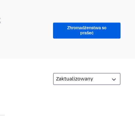
S
Zhromadźenstwa so
prašeć