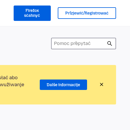
Firefox
Přizjewić/Registrować
sćahnyć
słać abo
jewužiwanje
Dalše informacije