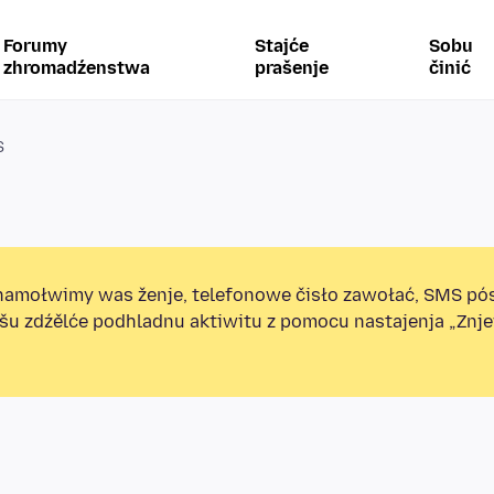
Forumy
Stajće
Sobu
zhromadźenstwa
prašenje
činić
S
amołwimy was ženje, telefonowe čisło zawołać, SMS pó
ošu zdźělće podhladnu aktiwitu z pomocu nastajenja „Zn