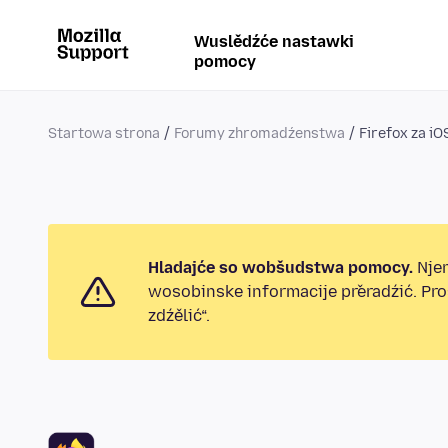
Wuslědźće nastawki
pomocy
Startowa strona
Forumy zhromadźenstwa
Firefox za iO
Hladajće so wobšudstwa pomocy.
Njen
wosobinske informacije přeradźić. Pr
zdźělić“.