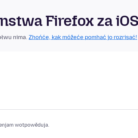
stwa Firefox za iO
ołwu nima.
Zhońće, kak móžeće pomhać jo rozrisać!
ajenjam wotpowěduja.