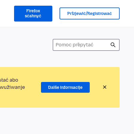
Firefox
Přizjewić/Registrować
sćahnyć
słać abo
jewužiwanje
Dalše informacije