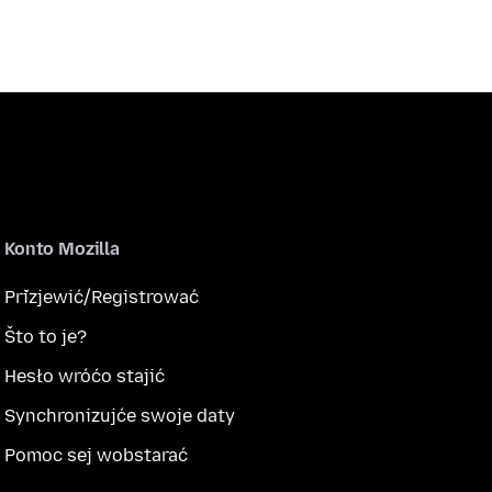
Konto Mozilla
Přizjewić/Registrować
Što to je?
Hesło wróćo stajić
Synchronizujće swoje daty
Pomoc sej wobstarać