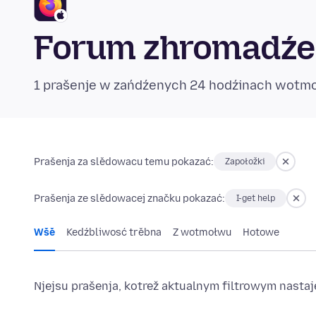
Forum zhromadźen
1 prašenje w zańdźenych 24 hodźinach wotm
Prašenja za slědowacu temu pokazać:
Zapołožki
Prašenja ze slědowacej značku pokazać:
I-get help
Wšě
Kedźbliwosć trěbna
Z wotmołwu
Hotowe
Njejsu prašenja, kotrež aktualnym filtrowym nast