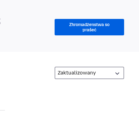
S
Zhromadźenstwa so
prašeć