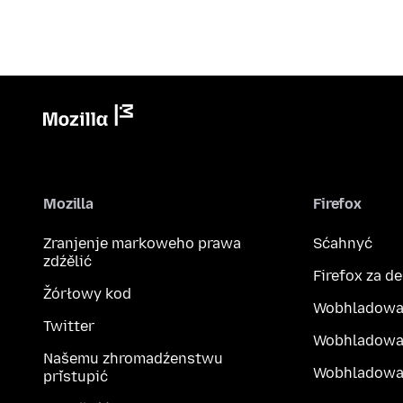
Mozilla
Firefox
Zranjenje markoweho prawa
Sćahnyć
zdźělić
Firefox za d
Žórłowy kod
Wobhladowa
Twitter
Wobhladowa
Našemu zhromadźenstwu
Wobhladowak
přistupić