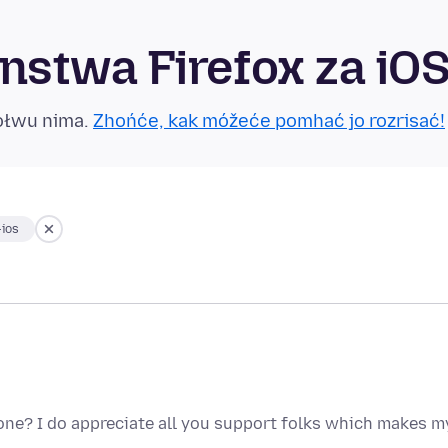
stwa Firefox za iO
ołwu nima.
Zhońće, kak móžeće pomhać jo rozrisać!
-ios
one? I do appreciate all you support folks which makes m