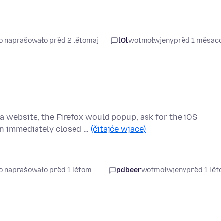
so naprašowało před 2 lětomaj
lOl
wotmołwjeny
před 1 měsac
 website, the Firefox would popup, ask for the iOS
en immediately closed …
(čitajće wjace)
so naprašowało před 1 lětom
pdbeer
wotmołwjeny
před 1 lě