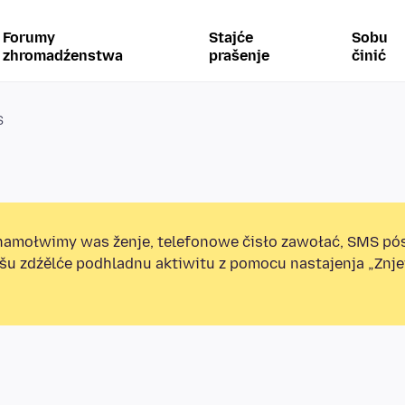
Forumy
Stajće
Sobu
zhromadźenstwa
prašenje
činić
S
amołwimy was ženje, telefonowe čisło zawołać, SMS pó
ošu zdźělće podhladnu aktiwitu z pomocu nastajenja „Zn