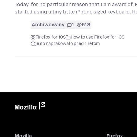
Today, for no particular reason that I am aware of
started using a tiny little iPhone sized keyboard. 
Archiwowany
1
518
Firefox for iOS
How to use Firefox for iOS
je so naprašowało před 1 lětom
Mozilla
Firefox