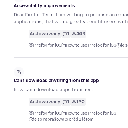
Accessibility improvements
Dear Firefox Team, I am writing to propose an enha
applications, that would greatly benefit users wit
Archiwowany
1
409
Firefox for iOS
How to use Firefox for iOS
je 
Can i download anything from this app
how can i download apps from here
Archiwowany
1
120
Firefox for iOS
How to use Firefox for iOS
je so naprašowało před 1 lětom