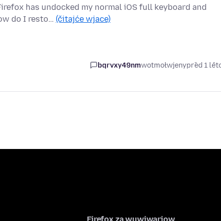
, Firefox has undocked my normal iOS full keyboard and
How do I resto…
(čitajće wjace)
bqrvxy49nm
wotmołwjeny
před 1 lě
Firefox za wuwiwarjow