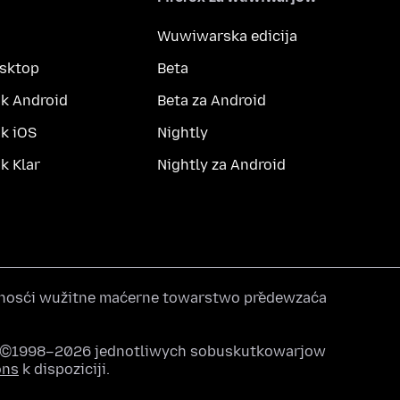
Wuwiwarska edicija
esktop
Beta
k Android
Beta za Android
k iOS
Nightly
 Klar
Nightly za Android
nosći wužitne maćerne towarstwo předewzaća
u ©1998–2026 jednotliwych sobuskutkowarjow
ons
k dispoziciji.