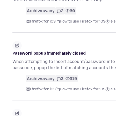
Archiwowany
2
60
Firefox for iOS
How to use Firefox for iOS
je 
Password popup immediately closed
When attempting to insert account/password into a
passcode, popup the list of matching accounts th
Archiwowany
3
319
Firefox for iOS
How to use Firefox for iOS
je 