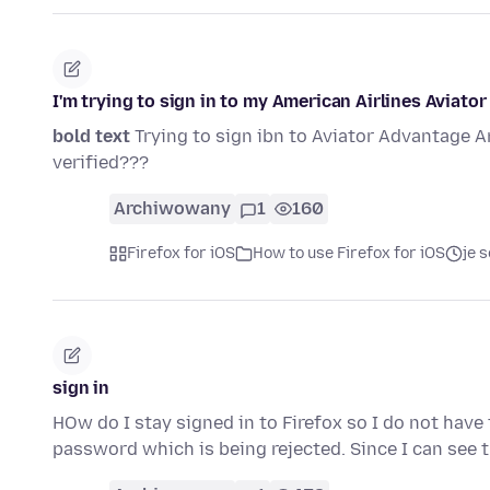
I'm trying to sign in to my American Airlines Aviato
bold text
Trying to sign ibn to Aviator Advantage A
verified???
Archiwowany
1
160
Firefox for iOS
How to use Firefox for iOS
je 
sign in
HOw do I stay signed in to Firefox so I do not have 
password which is being rejected. Since I can see