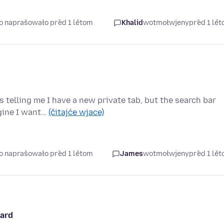
so naprašowało před 1 lětom
Khalid
wotmołwjeny
před 1 lě
s telling me I have a new private tab, but the search bar
ngine I want…
(čitajće wjace)
so naprašowało před 1 lětom
James
wotmołwjeny
před 1 lě
oard