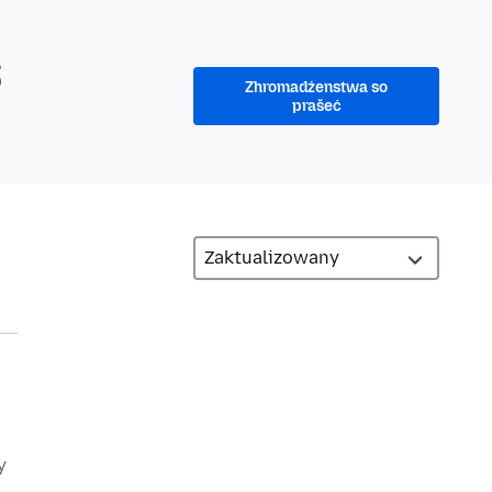
S
Zhromadźenstwa so
prašeć
y