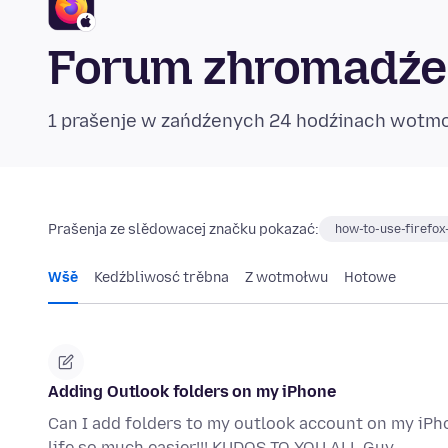
Forum zhromadźen
1 prašenje w zańdźenych 24 hodźinach wotm
Prašenja ze slědowacej značku pokazać:
how-to-use-firefox
Wšě
Kedźbliwosć trěbna
Z wotmołwu
Hotowe
Adding Outlook folders on my iPhone
Can I add folders to my outlook account on my iPh
life so much easier!!! KUDOS TO YOU ALL Guy