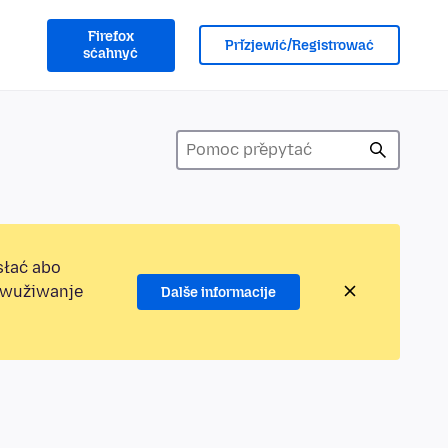
Firefox
Přizjewić/Registrować
sćahnyć
słać abo
jewužiwanje
Dalše informacije