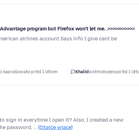
r Advantage program but Firefox won't let me. .>>>>>>>>>>>
merican airlines account.Says info I give cant be
so naprašowało před 1 lětom
Khalid
wotmołwjeny
před 1 lě
to sign in everytime I open it? Also, I created a new
 the password, …
(čitajće wjace)