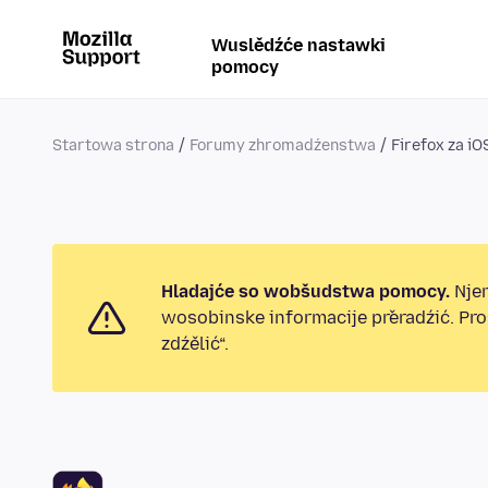
Wuslědźće nastawki
pomocy
Startowa strona
Forumy zhromadźenstwa
Firefox za iO
Hladajće so wobšudstwa pomocy.
Njen
wosobinske informacije přeradźić. Pr
zdźělić“.