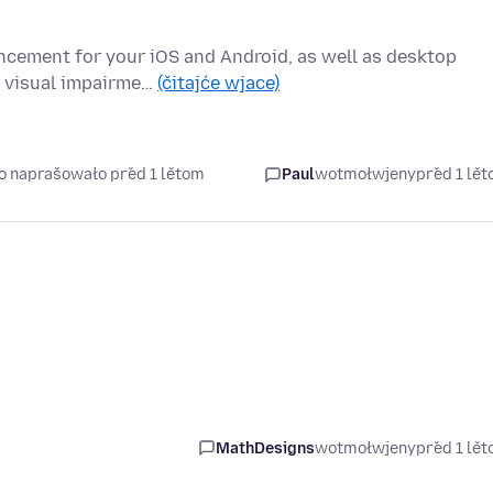
ncement for your iOS and Android, as well as desktop
h visual impairme…
(čitajće wjace)
so naprašowało před 1 lětom
Paul
wotmołwjeny
před 1 lě
MathDesigns
wotmołwjeny
před 1 lě