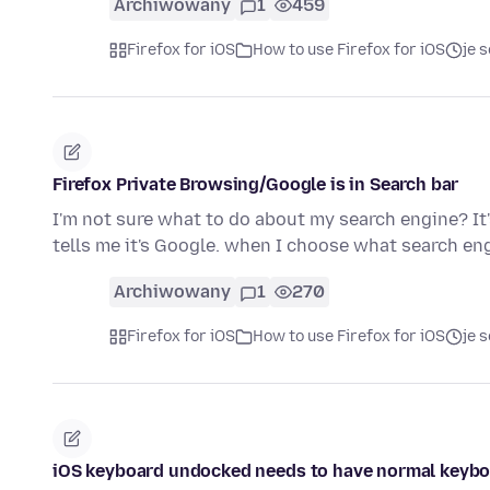
Archiwowany
1
459
Firefox for iOS
How to use Firefox for iOS
je 
Firefox Private Browsing/Google is in Search bar
I'm not sure what to do about my search engine? It'
tells me it's Google. when I choose what search e
Archiwowany
1
270
Firefox for iOS
How to use Firefox for iOS
je 
iOS keyboard undocked needs to have normal keyb