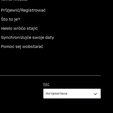
Přizjewić/Registrować
Što to je?
Hesło wróćo stajić
Synchronizujće swoje daty
Pomoc sej wobstarać
Rěč
Rěč