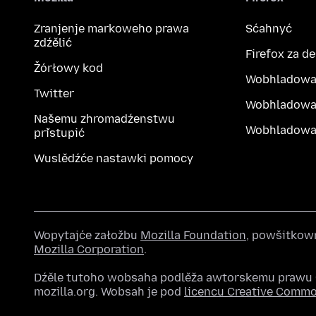
Zranjenje markoweho prawa
Sćahnyć
zdźělić
Firefox za d
Žórłowy kod
Wobhladowa
Twitter
Wobhladowa
Našemu zhromadźenstwu
Wobhladowak
přistupić
Wuslědźće nastawki pomocy
Wopytajće załožbu
Mozilla Foundation
, powšitkow
Mozilla Corporation
.
Dźěle tutoho wobsaha podlěža awtorskemu praw
mozilla.org. Wobsah je pod
licencu Creative Comm