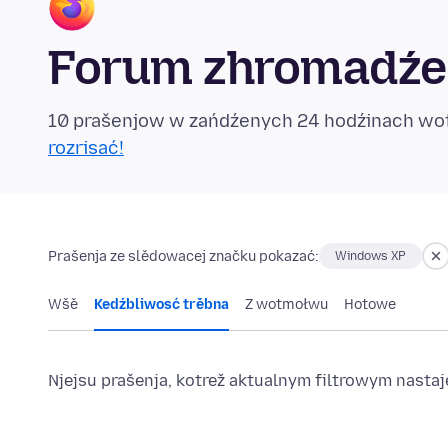
Forum zhromadźe
10 prašenjow w zańdźenych 24 hodźinach w
rozrisać!
Prašenja ze slědowacej značku pokazać:
Windows XP
Wšě
Kedźbliwosć trěbna
Z wotmołwu
Hotowe
Njejsu prašenja, kotrež aktualnym filtrowym nast