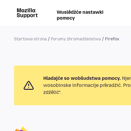
Wuslědźće nastawki
pomocy
Startowa strona
Forumy zhromadźenstwa
Firefox
Hladajće so wobšudstwa pomocy.
Njen
wosobinske informacije přeradźić. Pr
zdźělić“.