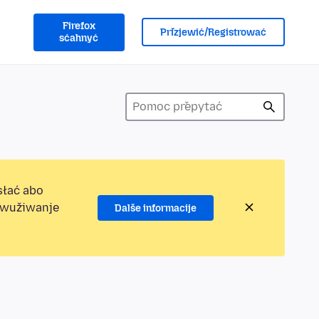
Firefox
Přizjewić/Registrować
sćahnyć
słać abo
jewužiwanje
Dalše informacije