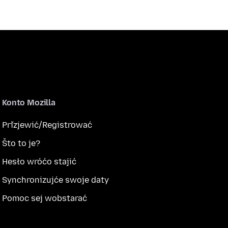
Konto Mozilla
Přizjewić/Registrować
Što to je?
Hesło wróćo stajić
Synchronizujće swoje daty
Pomoc sej wobstarać