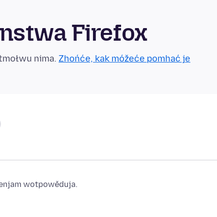
nstwa Firefox
otmołwu nima.
Zhońće, kak móžeće pomhać je
ajenjam wotpowěduja.