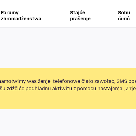
Forumy
Stajće
Sobu
zhromadźenstwa
prašenje
činić
amołwimy was ženje, telefonowe čisło zawołać, SMS pó
ošu zdźělće podhladnu aktiwitu z pomocu nastajenja „Zn