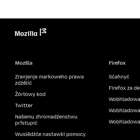
Mozilla
Firefox
Zranjenje markoweho prawa
Sćahnyć
zdźělić
Firefox za d
Žórłowy kod
Wobhladowa
Twitter
Wobhladowa
Našemu zhromadźenstwu
Wobhladowak
přistupić
Wuslědźće nastawki pomocy