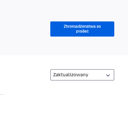
Zhromadźenstwa so
prašeć