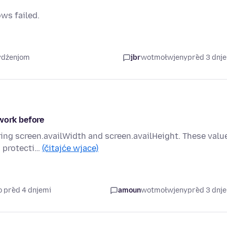
ows failed.
tydźenjom
jbr
wotmołwjeny
před 3 dnj
 work before
ering screen.availWidth and screen.availHeight. These valu
s protecti…
(čitajće wjace)
o před 4 dnjemi
amoun
wotmołwjeny
před 3 dnj