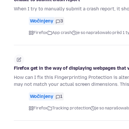
When I try to manually submit a crash report, it sh
Wočinjeny
3
Firefox
App crash
je so naprašowało před 1 
Firefox get in the way of displaying webpages that
How can I fix this Fingerprinting Protection is alt
may not match your actual screen dimensions. Thi
Wočinjeny
1
Firefox
Tracking protection
je so naprašował