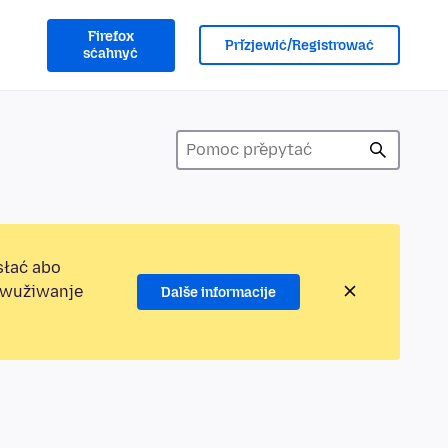
Firefox
Přizjewić/Registrować
sćahnyć
słać abo
jewužiwanje
Dalše informacije