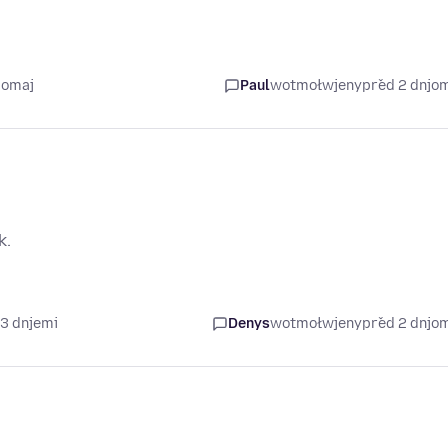
jomaj
Paul
wotmołwjeny
před 2 dnjo
k.
 3 dnjemi
Denys
wotmołwjeny
před 2 dnjo