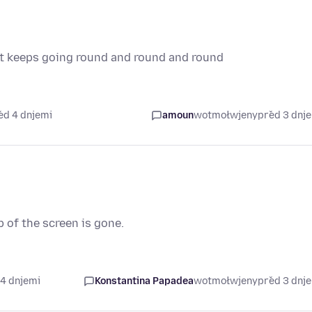
ust keeps going round and round and round
ed 4 dnjemi
amoun
wotmołwjeny
před 3 dnj
 of the screen is gone.
 4 dnjemi
Konstantina Papadea
wotmołwjeny
před 3 dnj