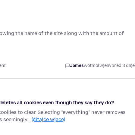
showing the name of the site along with the amount of
jemi
James
wotmołwjeny
před 3 dnj
 deletes all cookies even though they say they do?
cookies to clear. Selecting "everything" never removes
its seemingly…
(čitajće wjace)