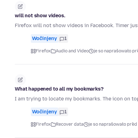
will not show videos.
Firefox will not show videos in Facebook. Timer j
Wočinjeny
1
Firefox
Audio and Video
je so naprašowało př
What happened to all my bookmarks?
I am trying to locate my bookmarks. The icon on top
Wočinjeny
1
Firefox
Recover data
je so naprašowało před