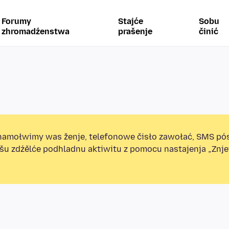
Forumy
Stajće
Sobu
zhromadźenstwa
prašenje
činić
amołwimy was ženje, telefonowe čisło zawołać, SMS pó
ošu zdźělće podhladnu aktiwitu z pomocu nastajenja „Zn