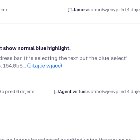
jemi
James
wotmołwjeny
před 4 dnj
ot show normal blue highlight.
ss bar. It is selecting the text but the blue 'select'
ox 154.0b5…
(čitajće wjace)
ło před 6 dnjemi
Agent virtuel
wotmołwjeny
před 4 dnj