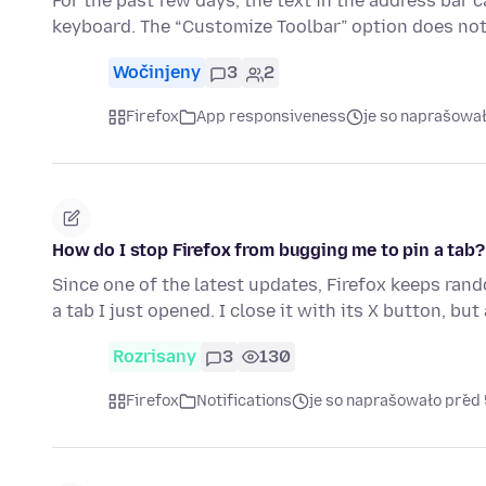
For the past few days, the text in the address bar 
keyboard. The “Customize Toolbar” option does not
Wočinjeny
3
2
Firefox
App responsiveness
je so naprašowa
How do I stop Firefox from bugging me to pin a tab?
Since one of the latest updates, Firefox keeps ran
a tab I just opened. I close it with its X button, but
Rozrisany
3
130
Firefox
Notifications
je so naprašowało před