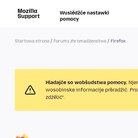
Wuslědźće nastawki
pomocy
Startowa strona
Forumy zhromadźenstwa
Firefox
Hladajće so wobšudstwa pomocy.
Njen
wosobinske informacije přeradźić. Pr
zdźělić“.