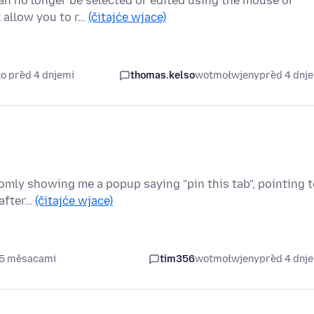
can no longer be selected or edited using the mouse or
 allow you to r…
(čitajće wjace)
ło před 4 dnjemi
thomas.kelso
wotmołwjeny
před 4 dnj
domly showing me a popup saying "pin this tab", pointing 
 after…
(čitajće wjace)
 5 měsacami
tim356
wotmołwjeny
před 4 dnj