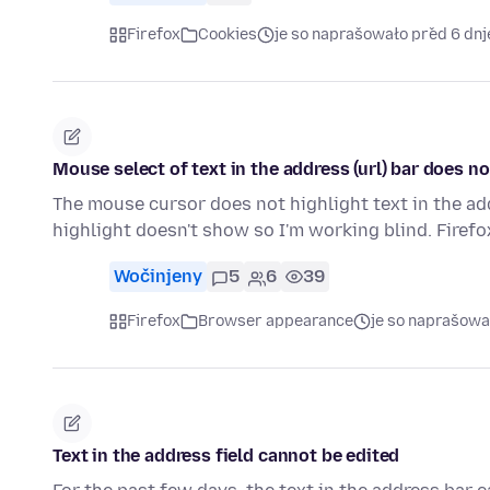
Firefox
Cookies
je so naprašowało před 6 dn
Mouse select of text in the address (url) bar does n
The mouse cursor does not highlight text in the addre
highlight doesn't show so I'm working blind. Firef
Wočinjeny
5
6
39
Firefox
Browser appearance
je so naprašowa
Text in the address field cannot be edited