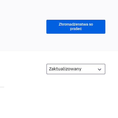
Zhromadźenstwa so
prašeć