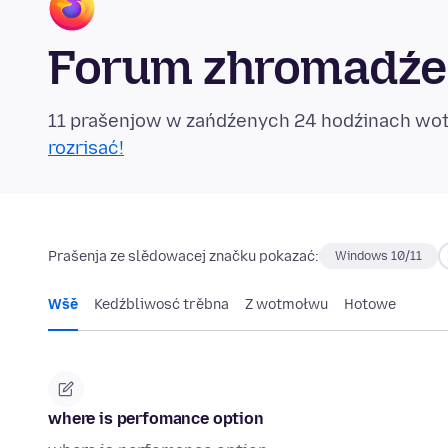
Forum zhromadźe
11 prašenjow w zańdźenych 24 hodźinach w
rozrisać!
Prašenja ze slědowacej značku pokazać:
Windows 10/11
Wšě
Kedźbliwosć trěbna
Z wotmołwu
Hotowe
where is perfomance option