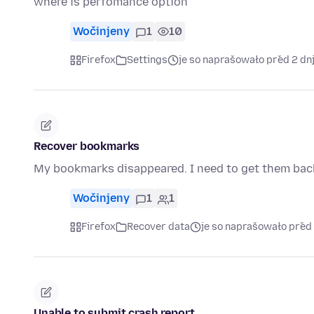
where is perfomance option
Wočinjeny
1
10
Firefox
Settings
je so naprašowało před 2 dn
Recover bookmarks
My bookmarks disappeared. I need to get them bac
Wočinjeny
1
1
Firefox
Recover data
je so naprašowało před
Unable to submit crash report