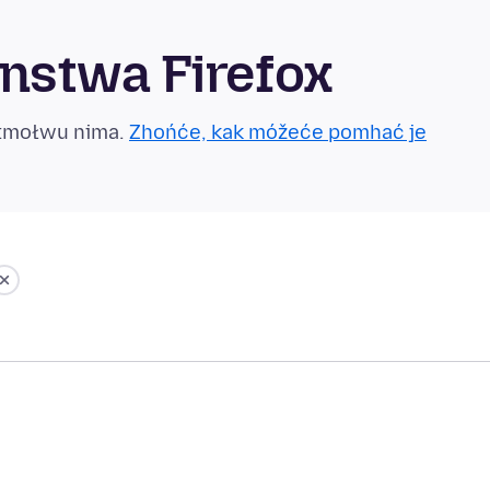
nstwa Firefox
otmołwu nima.
Zhońće, kak móžeće pomhać je