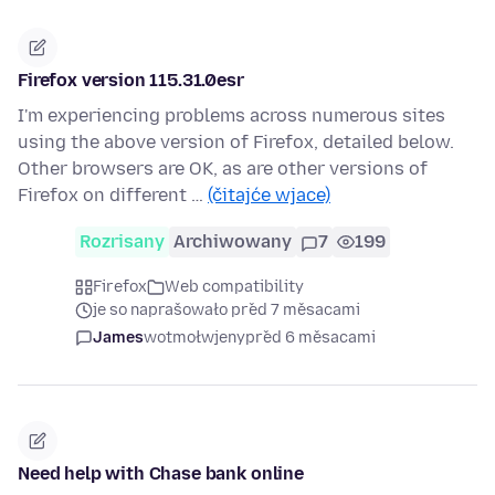
Firefox version 115.31.0esr
I'm experiencing problems across numerous sites
using the above version of Firefox, detailed below.
Other browsers are OK, as are other versions of
Firefox on different …
(čitajće wjace)
Rozrisany
Archiwowany
7
199
Firefox
Web compatibility
je so naprašowało před 7 měsacami
James
wotmołwjeny
před 6 měsacami
Need help with Chase bank online