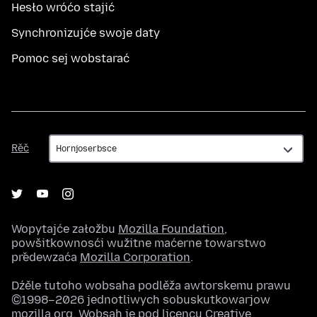
Hesło wróćo stajić
Synchronizujće swoje daty
Pomoc sej wobstarać
Rěč
Rěč
Wopytajće załožbu
Mozilla Foundation
,
powšitkownosći wužitne maćerne towarstwo
předewzaća
Mozilla Corporation
.
Dźěle tutoho wobsaha podlěža awtorskemu prawu
©1998–2026 jednotliwych sobuskutkowarjow
mozilla.org. Wobsah je pod
licencu Creative