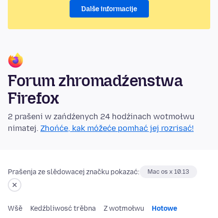
Dalše informacije
Forum zhromadźenstwa
Firefox
2 prašeni w zańdźenych 24 hodźinach wotmołwu
nimatej.
Zhońće, kak móžeće pomhać jej rozrisać!
Prašenja ze slědowacej značku pokazać:
Mac os x 10.13
Wšě
Kedźbliwosć trěbna
Z wotmołwu
Hotowe