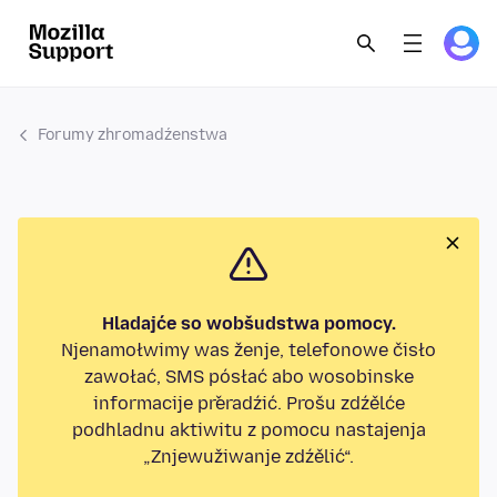
Forumy zhromadźenstwa
Hladajće so wobšudstwa pomocy.
Njenamołwimy was ženje, telefonowe čisło
zawołać, SMS pósłać abo wosobinske
informacije přeradźić. Prošu zdźělće
podhladnu aktiwitu z pomocu nastajenja
„Znjewužiwanje zdźělić“.