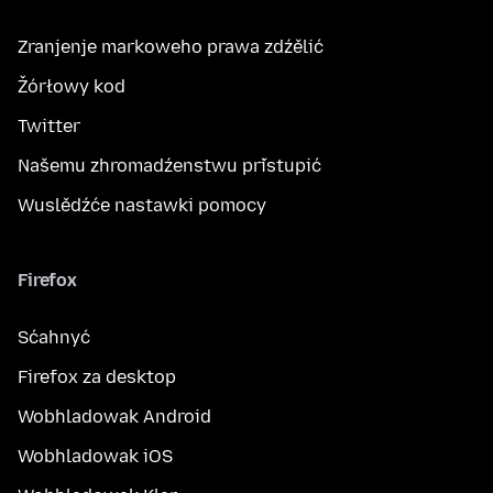
Zranjenje markoweho prawa zdźělić
Žórłowy kod
Twitter
Našemu zhromadźenstwu přistupić
Wuslědźće nastawki pomocy
Firefox
Sćahnyć
Firefox za desktop
Wobhladowak Android
Wobhladowak iOS