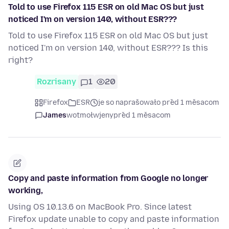
Told to use Firefox 115 ESR on old Mac OS but just
noticed I'm on version 140, without ESR???
Told to use Firefox 115 ESR on old Mac OS but just
noticed I'm on version 140, without ESR??? Is this
right?
Rozrisany
1
20
Firefox
ESR
je so naprašowało před 1 měsacom
James
wotmołwjeny
před 1 měsacom
Copy and paste information from Google no longer
working,
Using OS 10.13.6 on MacBook Pro. Since latest
Firefox update unable to copy and paste information