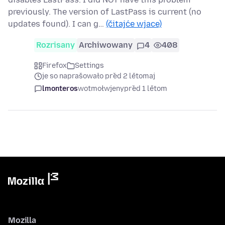
previously. The version of LastPass is current (no
updates found). I can g…
(čitajće wjace)
Rozrisany
Archiwowany
4
408
Firefox
Settings
je so naprašowało před 2 lětomaj
lmonteros
wotmołwjeny
před 1 lětom
Mozilla