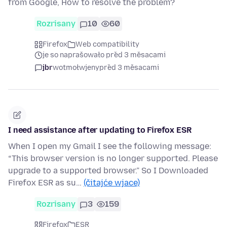
from Google, How to resolve the problem?
Rozrisany
10
60
Firefox
Web compatibility
je so naprašowało před 3 měsacami
jbr
wotmołwjeny
před 3 měsacami
I need assistance after updating to Firefox ESR
When I open my Gmail I see the following message:
“This browser version is no longer supported. Please
upgrade to a supported browser.” So I Downloaded
Firefox ESR as su…
(čitajće wjace)
Rozrisany
3
159
Firefox
ESR