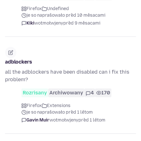
Firefox
Undefined
je so naprašowało před 10 měsacami
Kiki
wotmołwjeny
před 9 měsacami
adblockers
all the adblockers have been disabled can i fix this
problem?
Rozrisany
Archiwowany
4
170
Firefox
Extensions
je so naprašowało před 1 lětom
Gavin Muir
wotmołwjeny
před 1 lětom