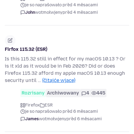
je so naprašowało před 4 měsacami
John
wotmołwjeny
před 4 měsacami
Firfox 115.32 (ESR)
Is this 115.32 still in effect for my macOS 10.13 ? Or
is it xld as it would be in Feb 2026? Did or does
Firefox 115.32 afford my apple macOS 10.13 enough
security until …
(čitajće wjace)
Rozrisany
Archiwowany
4
445
Firefox
ESR
je so naprašowało před 6 měsacami
James
wotmołwjeny
před 6 měsacami