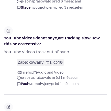
je so naprašowało před 6 měsacami
Steven
wotmołwjeny
před 3 njedźelemi
You Tube videos donot snyc,are tracking slow.How
this be corrected??
You tube videos track out of sync
Zablokowany
1
40
Firefox
Audio and Video
je so naprašowało před 1 měsacom
Paul
wotmołwjeny
před 1 měsacom