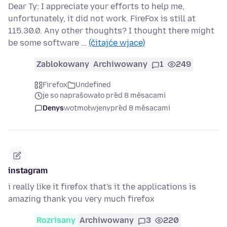
Dear Ty: I appreciate your efforts to help me,
unfortunately, it did not work. FireFox is still at
115.30.0. Any other thoughts? I thought there might
be some software …
(čitajće wjace)
Zablokowany
Archiwowany
1
249
Firefox
Undefined
je so naprašowało před 8 měsacami
Denys
wotmołwjeny
před 8 měsacami
instagram
i really like it firefox that's it the applications is
amazing thank you very much firefox
Rozrisany
Archiwowany
3
220