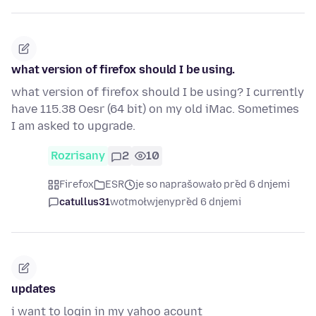
what version of firefox should I be using.
what version of firefox should I be using? I currently
have 115.38 Oesr (64 bit) on my old iMac. Sometimes
I am asked to upgrade.
Rozrisany
2
10
Firefox
ESR
je so naprašowało před 6 dnjemi
catullus31
wotmołwjeny
před 6 dnjemi
updates
i want to login in my yahoo acount