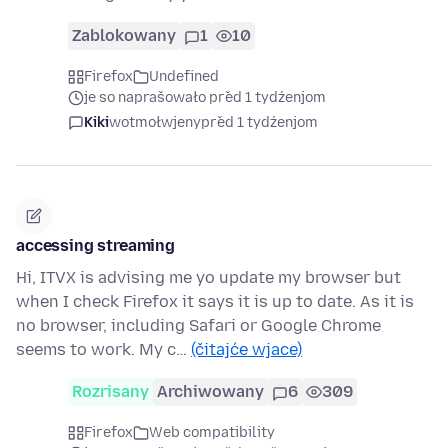
Zablokowany
1
10
Firefox
Undefined
je so naprašowało před 1 tydźenjom
Kiki
wotmołwjeny
před 1 tydźenjom
accessing streaming
Hi, ITVX is advising me yo update my browser but
when I check Firefox it says it is up to date. As it is
no browser, including Safari or Google Chrome
seems to work. My c…
(čitajće wjace)
Rozrisany
Archiwowany
6
309
Firefox
Web compatibility