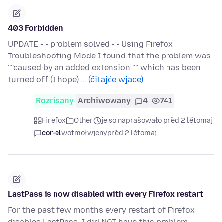
403 Forbidden
UPDATE - - problem solved - - Using Firefox
Troubleshooting Mode I found that the problem was
''''caused by an added extension '''' which has been
turned off (I hope) …
(čitajće wjace)
Rozrisany
Archiwowany
4
741
Firefox
Other
je so naprašowało před 2 lětomaj
cor-el
wotmołwjeny
před 2 lětomaj
LastPass is now disabled with every Firefox restart
For the past few months every restart of Firefox
disables LastPass. I did NOT have this problem