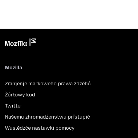
Mozilla
Zranjenje markoweho prawa zdźělić
Žórłowy kod
Twitter
Našemu zhromadźenstwu přistupić
Wuslědźće nastawki pomocy