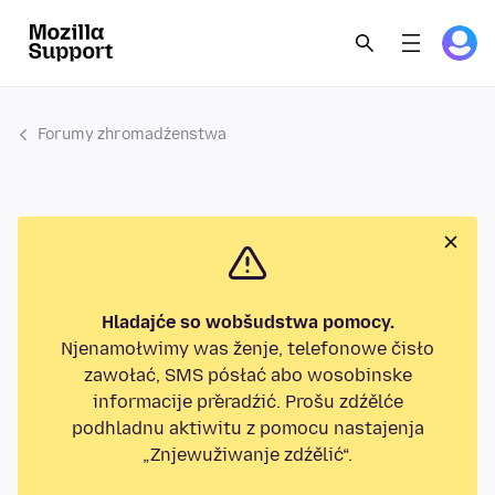
Forumy zhromadźenstwa
Hladajće so wobšudstwa pomocy.
Njenamołwimy was ženje, telefonowe čisło
zawołać, SMS pósłać abo wosobinske
informacije přeradźić. Prošu zdźělće
podhladnu aktiwitu z pomocu nastajenja
„Znjewužiwanje zdźělić“.