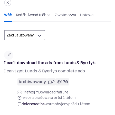
Wšě
Kedźbliwosć trěbna
Z wotmołwu
Hotowe
I can't download the ads from Lunds & Byerly's
I can't get Lunds & Byerlys complete ads
Archiwowany
2
170
Firefox
Download failure
je so naprašowało před 1 lětom
deloresedina
wotmołwjeny
před 1 lětom