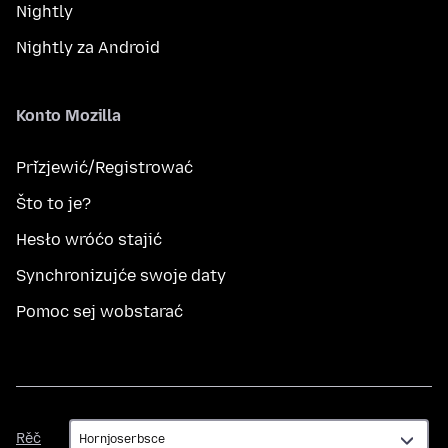
Nightly
Nightly za Android
Konto Mozilla
Přizjewić/Registrować
Što to je?
Hesło wróćo stajić
Synchronizujće swoje daty
Pomoc sej wobstarać
Rěč
Rěč