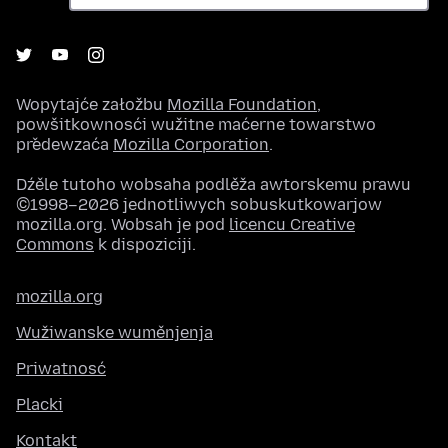
Wopytajće załožbu
Mozilla Foundation
,
powšitkownosći wužitne maćerne towarstwo
předewzaća
Mozilla Corporation
.
Dźěle tutoho wobsaha podlěža awtorskemu prawu
©1998–2026 jednotliwych sobuskutkowarjow
mozilla.org. Wobsah je pod
licencu Creative
Commons
k dispoziciji.
mozilla.org
Wužiwanske wuměnjenja
Priwatnosć
Placki
Kontakt