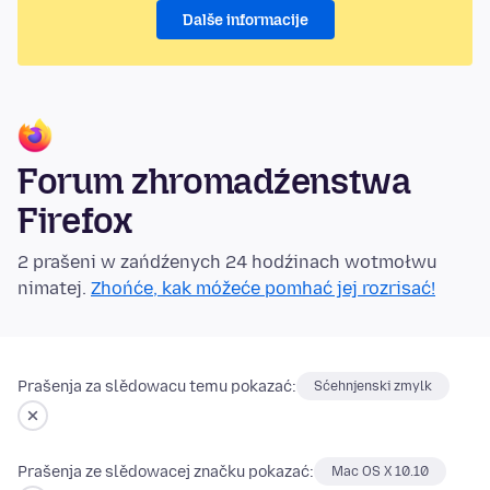
Dalše informacije
Forum zhromadźenstwa
Firefox
2 prašeni w zańdźenych 24 hodźinach wotmołwu
nimatej.
Zhońće, kak móžeće pomhać jej rozrisać!
Prašenja za slědowacu temu pokazać:
Sćehnjenski zmylk
Prašenja ze slědowacej značku pokazać:
Mac OS X 10.10