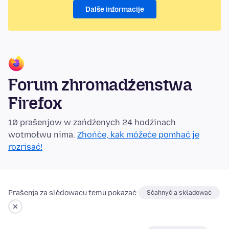
Dalše informacije
Forum zhromadźenstwa
Firefox
10 prašenjow w zańdźenych 24 hodźinach
wotmołwu nima.
Zhońće, kak móžeće pomhać je
rozrisać!
Prašenja za slědowacu temu pokazać:
Sćahnyć a składować