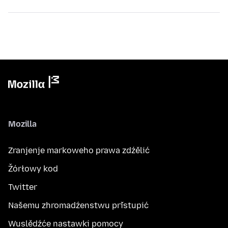
Mozilla
Zranjenje markoweho prawa zdźělić
Žórłowy kod
Twitter
Našemu zhromadźenstwu přistupić
Wuslědźće nastawki pomocy