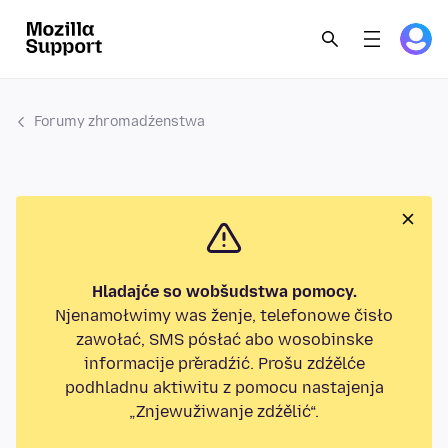
Forumy zhromadźenstwa
Hladajće so wobšudstwa pomocy.
Njenamołwimy was ženje, telefonowe čisło
zawołać, SMS pósłać abo wosobinske
informacije přeradźić. Prošu zdźělće
podhladnu aktiwitu z pomocu nastajenja
„Znjewužiwanje zdźělić“.