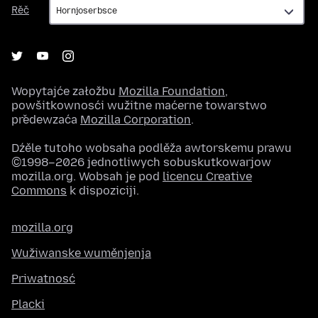
Rěč
Rěč
Wopytajće załožbu
Mozilla Foundation
,
powšitkownosći wužitne maćerne towarstwo
předewzaća
Mozilla Corporation
.
Dźěle tutoho wobsaha podlěža awtorskemu prawu
©1998–2026 jednotliwych sobuskutkowarjow
mozilla.org. Wobsah je pod
licencu Creative
Commons
k dispoziciji.
mozilla.org
Wužiwanske wuměnjenja
Priwatnosć
Placki