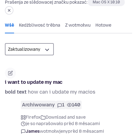
Prašenja ze slědowacej značku pokazać:
Mac OS X 10.10
Wšě
Kedźbliwosć trěbna
Z wotmołwu
Hotowe
i want to update my mac
bold text
how can i ubdate my macios
Archiwowany
1
140
Firefox
Download and save
je so naprašowało před 8 měsacami
James
wotmołwjeny
před 8 měsacami