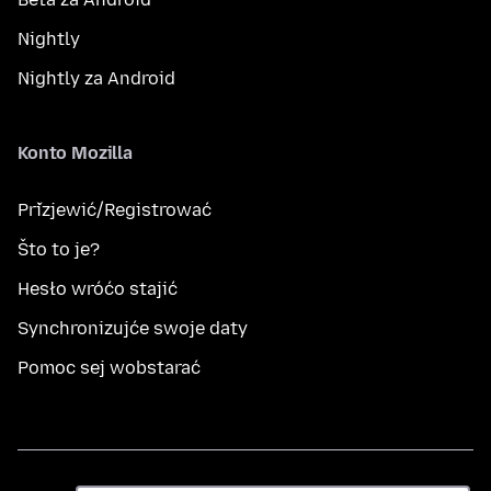
Nightly
Nightly za Android
Konto Mozilla
Přizjewić/Registrować
Što to je?
Hesło wróćo stajić
Synchronizujće swoje daty
Pomoc sej wobstarać