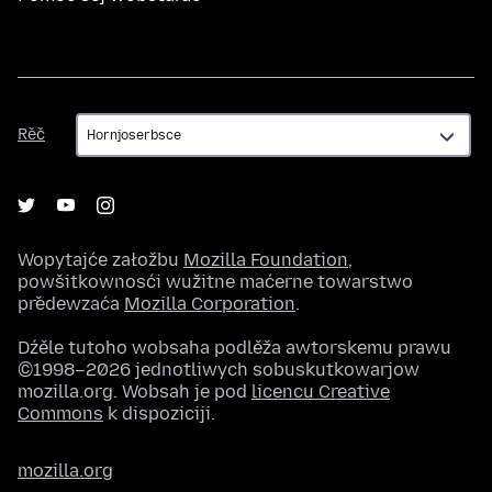
Rěč
Rěč
Wopytajće załožbu
Mozilla Foundation
,
powšitkownosći wužitne maćerne towarstwo
předewzaća
Mozilla Corporation
.
Dźěle tutoho wobsaha podlěža awtorskemu prawu
©1998–2026 jednotliwych sobuskutkowarjow
mozilla.org. Wobsah je pod
licencu Creative
Commons
k dispoziciji.
mozilla.org