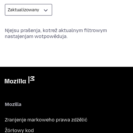
Njejsu prašenja, kotrež aktualnym filtrowym
nastajenjam wotpowěduja.
Mozilla
Zranjenje markoweho prawa zdźělić
Žórłowy kod