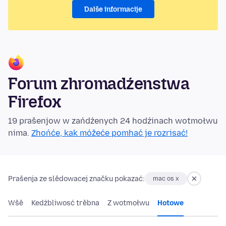
Dalše informacije
Forum zhromadźenstwa
Firefox
19 prašenjow w zańdźenych 24 hodźinach wotmołwu
nima.
Zhońće, kak móžeće pomhać je rozrisać!
Prašenja ze slědowacej značku pokazać:
mac os x
Wšě
Kedźbliwosć trěbna
Z wotmołwu
Hotowe