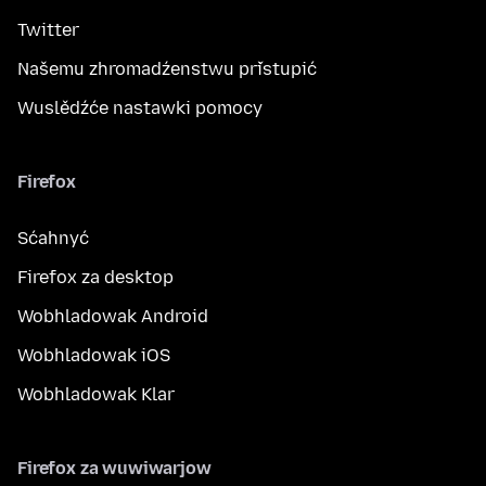
Twitter
Našemu zhromadźenstwu přistupić
Wuslědźće nastawki pomocy
Firefox
Sćahnyć
Firefox za desktop
Wobhladowak Android
Wobhladowak iOS
Wobhladowak Klar
Firefox za wuwiwarjow