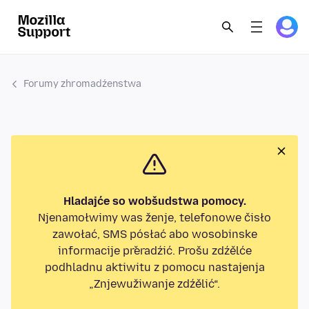
Forumy zhromadźenstwa
Hladajće so wobšudstwa pomocy.
Njenamołwimy was ženje, telefonowe čisło
zawołać, SMS pósłać abo wosobinske
informacije přeradźić. Prošu zdźělće
podhladnu aktiwitu z pomocu nastajenja
„Znjewužiwanje zdźělić“.