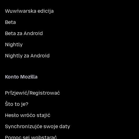
Wuwiwarska edicija
Beta
Beta za Android
Nightly
Nightly za Android
Konto Mozilla
Přizjewić/Registrować
Što to je?
Hesło wróćo stajić
Synchronizujće swoje daty
Pomoc sej wobstarać