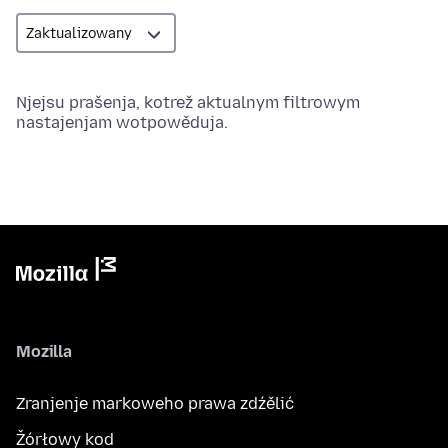
Njejsu prašenja, kotrež aktualnym filtrowym
nastajenjam wotpowěduja.
Mozilla
Zranjenje markoweho prawa zdźělić
Žórłowy kod