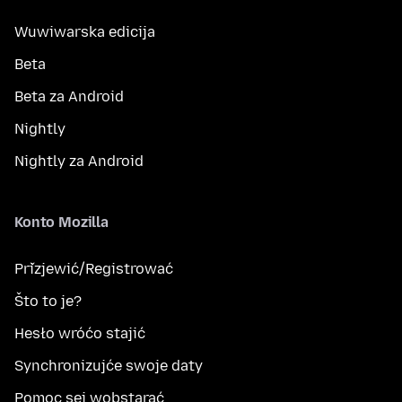
Wuwiwarska edicija
Beta
Beta za Android
Nightly
Nightly za Android
Konto Mozilla
Přizjewić/Registrować
Što to je?
Hesło wróćo stajić
Synchronizujće swoje daty
Pomoc sej wobstarać