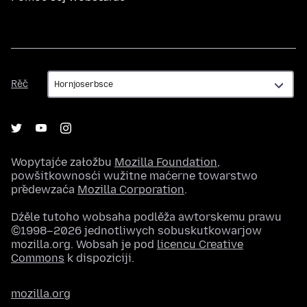
Rěč
Rěč
Wopytajće załožbu
Mozilla Foundation
,
powšitkownosći wužitne maćerne towarstwo
předewzaća
Mozilla Corporation
.
Dźěle tutoho wobsaha podlěža awtorskemu prawu
©1998–2026 jednotliwych sobuskutkowarjow
mozilla.org. Wobsah je pod
licencu Creative
Commons
k dispoziciji.
mozilla.org