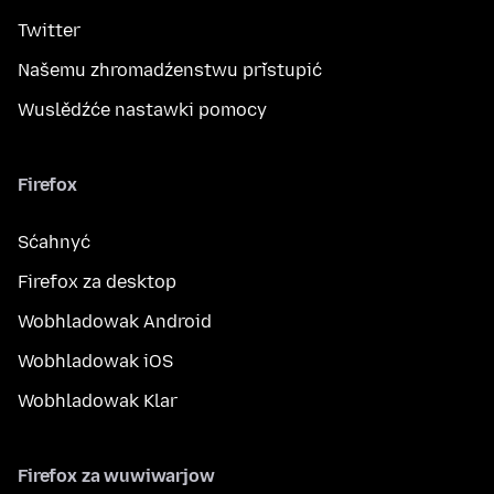
Twitter
Našemu zhromadźenstwu přistupić
Wuslědźće nastawki pomocy
Firefox
Sćahnyć
Firefox za desktop
Wobhladowak Android
Wobhladowak iOS
Wobhladowak Klar
Firefox za wuwiwarjow