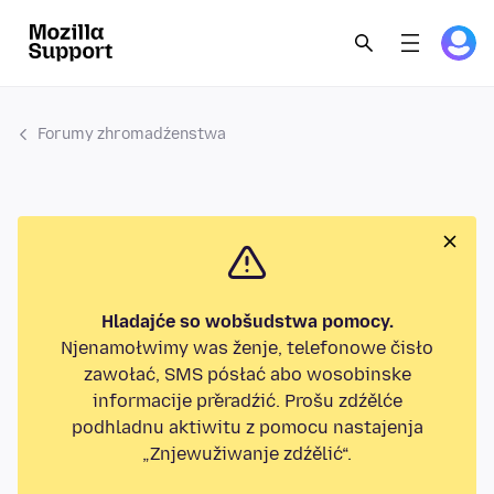
Forumy zhromadźenstwa
Hladajće so wobšudstwa pomocy.
Njenamołwimy was ženje, telefonowe čisło
zawołać, SMS pósłać abo wosobinske
informacije přeradźić. Prošu zdźělće
podhladnu aktiwitu z pomocu nastajenja
„Znjewužiwanje zdźělić“.