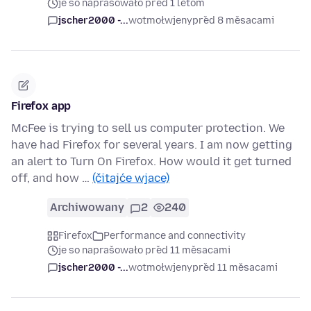
je so naprašowało před 1 lětom
jscher2000 -...
wotmołwjeny
před 8 měsacami
Firefox app
McFee is trying to sell us computer protection. We
have had Firefox for several years. I am now getting
an alert to Turn On Firefox. How would it get turned
off, and how …
(čitajće wjace)
Archiwowany
2
240
Firefox
Performance and connectivity
je so naprašowało před 11 měsacami
jscher2000 -...
wotmołwjeny
před 11 měsacami