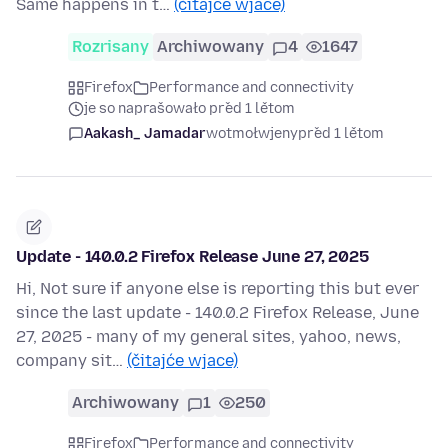
Same happens in t…
(čitajće wjace)
Rozrisany
Archiwowany
4
1647
Firefox
Performance and connectivity
je so naprašowało před 1 lětom
Aakash_ Jamadar
wotmołwjeny
před 1 lětom
Update - 140.0.2 Firefox Release June 27, 2025
Hi, Not sure if anyone else is reporting this but ever
since the last update - 140.0.2 Firefox Release, June
27, 2025 - many of my general sites, yahoo, news,
company sit…
(čitajće wjace)
Archiwowany
1
250
Firefox
Performance and connectivity