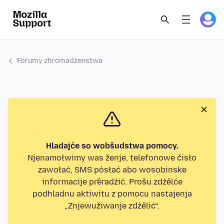
Forumy zhromadźenstwa
Hladajće so wobšudstwa pomocy.
Njenamołwimy was ženje, telefonowe čisło
zawołać, SMS pósłać abo wosobinske
informacije přeradźić. Prošu zdźělće
podhladnu aktiwitu z pomocu nastajenja
„Znjewužiwanje zdźělić“.