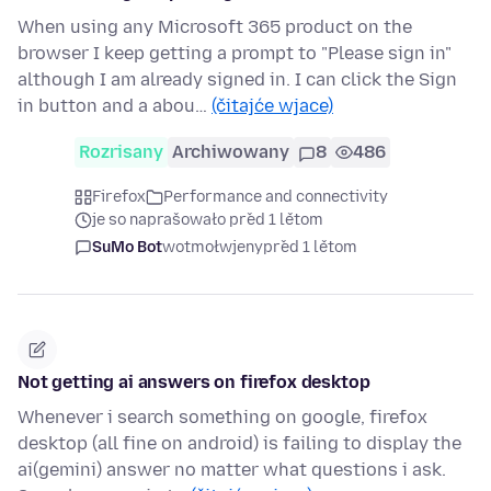
When using any Microsoft 365 product on the
browser I keep getting a prompt to "Please sign in"
although I am already signed in. I can click the Sign
in button and a abou…
(čitajće wjace)
Rozrisany
Archiwowany
8
486
Firefox
Performance and connectivity
je so naprašowało před 1 lětom
SuMo Bot
wotmołwjeny
před 1 lětom
Not getting ai answers on firefox desktop
Whenever i search something on google, firefox
desktop (all fine on android) is failing to display the
ai(gemini) answer no matter what questions i ask.