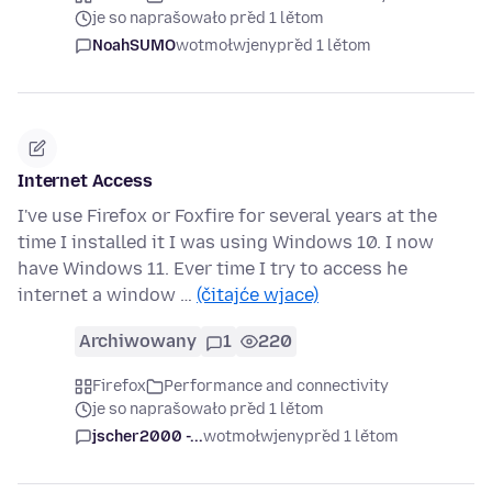
je so naprašowało před 1 lětom
NoahSUMO
wotmołwjeny
před 1 lětom
Internet Access
I've use Firefox or Foxfire for several years at the
time I installed it I was using Windows 10. I now
have Windows 11. Ever time I try to access he
internet a window …
(čitajće wjace)
Archiwowany
1
220
Firefox
Performance and connectivity
je so naprašowało před 1 lětom
jscher2000 -...
wotmołwjeny
před 1 lětom