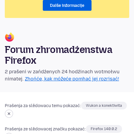
Dalše informacije
Forum zhromadźenstwa
Firefox
2 prašeni w zańdźenych 24 hodźinach wotmołwu
nimatej.
Zhońće, kak móžeće pomhać jej rozrisać!
Prašenja za slědowacu temu pokazać:
Wukon a konektiwita
Prašenja ze slědowacej značku pokazać:
Firefox 140.0.2