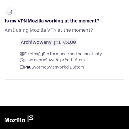
Is my VPN Mozilla working at the moment?
Am I using Mozilla VPN at the moment?
Archiwowany
1
180
Firefox
Performance and connectivity
je so naprašowało před 1 lětom
Paul
wotmołwjeny
před 1 lětom