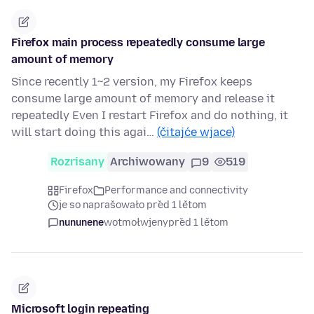
Firefox main process repeatedly consume large
amount of memory
Since recently 1~2 version, my Firefox keeps
consume large amount of memory and release it
repeatedly Even I restart Firefox and do nothing, it
will start doing this agai…
(čitajće wjace)
Rozrisany
Archiwowany
9
519
Firefox
Performance and connectivity
je so naprašowało před 1 lětom
nununene
wotmołwjeny
před 1 lětom
Microsoft login repeating