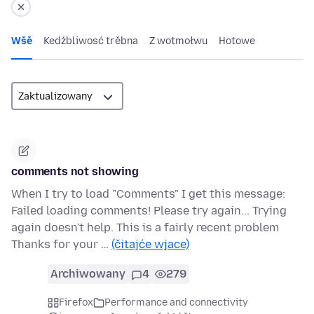
Wšě
Kedźbliwosć trěbna
Z wotmołwu
Hotowe
comments not showing
When I try to load "Comments" I get this message:
Failed loading comments! Please try again... Trying
again doesn't help. This is a fairly recent problem
Thanks for your …
(čitajće wjace)
Archiwowany
4
279
Firefox
Performance and connectivity