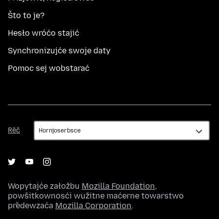
Što to je?
Hesło wróćo stajić
Synchronizujće swoje daty
Pomoc sej wobstarać
Rěč
Rěč
Wopytajće załožbu
Mozilla Foundation
,
powšitkownosći wužitne maćerne towarstwo
předewzaća
Mozilla Corporation
.