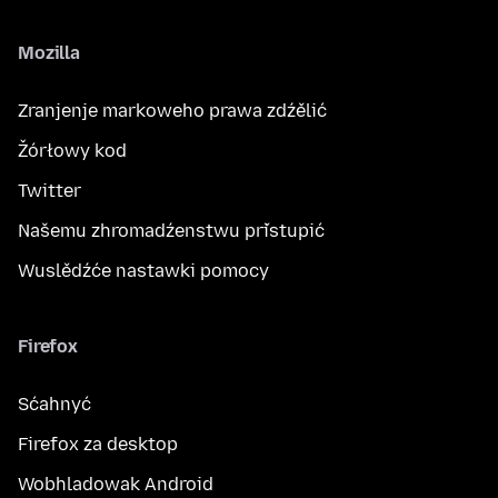
Mozilla
Zranjenje markoweho prawa zdźělić
Žórłowy kod
Twitter
Našemu zhromadźenstwu přistupić
Wuslědźće nastawki pomocy
Firefox
Sćahnyć
Firefox za desktop
Wobhladowak Android