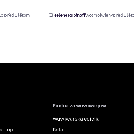
ło před 1 lětom
Helene Rubinoff
wotmołwjeny
před 1 lě
Firefox za wuwiwarjow
Wuwiwarska edicija
esktop
Beta