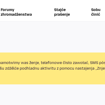
Forumy
Stajće
Sobu
zhromadźenstwa
prašenje
činić
amołwimy was ženje, telefonowe čisło zawołać, SMS pó
ošu zdźělće podhladnu aktiwitu z pomocu nastajenja „Zn