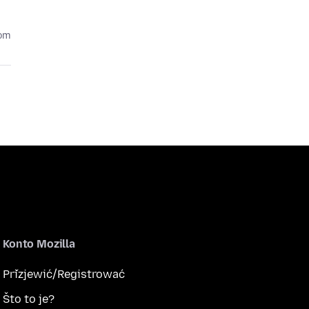
tom
Konto Mozilla
Přizjewić/Registrować
Što to je?