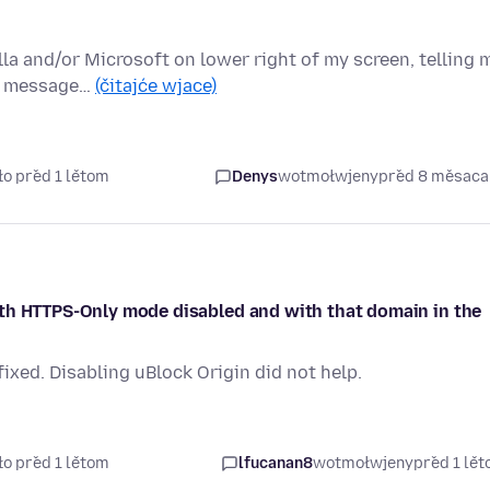
la and/or Microsoft on lower right of my screen, telling 
se message…
(čitajće wjace)
ło před 1 lětom
Denys
wotmołwjeny
před 8 měsac
ith HTTPS-Only mode disabled and with that domain in the
 fixed. Disabling uBlock Origin did not help.
ło před 1 lětom
lfucanan8
wotmołwjeny
před 1 lě