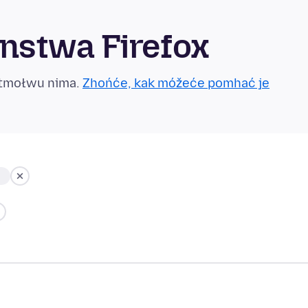
nstwa Firefox
otmołwu nima.
Zhońće, kak móžeće pomhać je