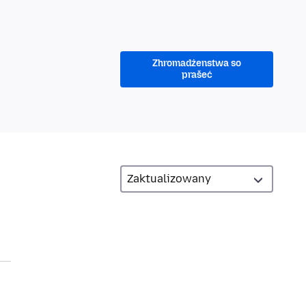
Zhromadźenstwa so
prašeć