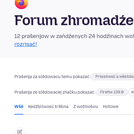
Forum zhromadźe
12 prašenjow w zańdźenych 24 hodźinach w
rozrisać!
Prašenja za slědowacu temu pokazać:
Priwatnosć a wěstota
Prašenja ze slědowacej značku pokazać:
Firefox 139.0
Wšě
Kedźbliwosć trěbna
Z wotmołwu
Hotowe