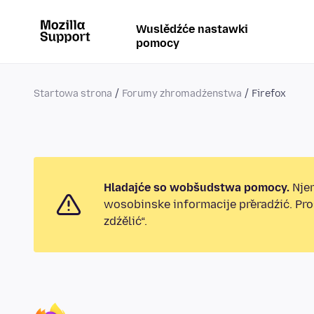
Wuslědźće nastawki
pomocy
Startowa strona
Forumy zhromadźenstwa
Firefox
Hladajće so wobšudstwa pomocy.
Njen
wosobinske informacije přeradźić. Pr
zdźělić“.