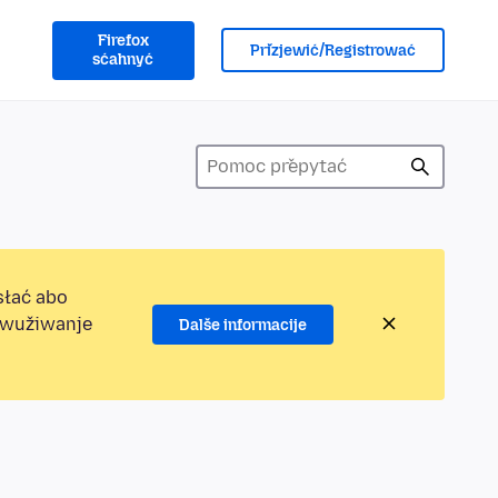
Firefox
Přizjewić/Registrować
sćahnyć
słać abo
jewužiwanje
Dalše informacije