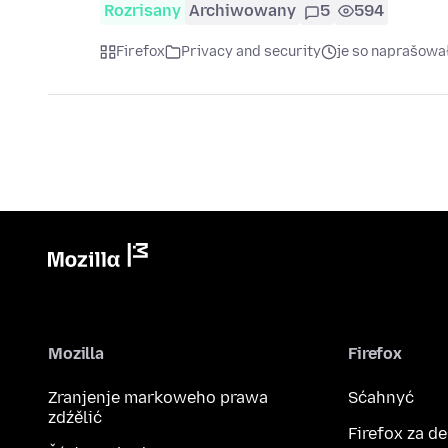
Rozrisany
Archiwowany
5
594
Firefox
Privacy and security
je so naprašowa
Mozilla
Firefox
Zranjenje markoweho prawa
Sćahnyć
zdźělić
Firefox za d