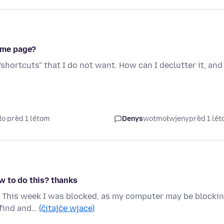
ome page?
shortcuts" that I do not want. How can I declutter it, and
ło před 1 lětom
Denys
wotmołwjeny
před 1 lě
w to do this? thanks
e. This week I was blocked, as my computer may be blocki
 find and…
(čitajće wjace)