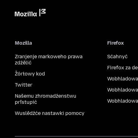
Mozilla
Firefox
Zranjenje markoweho prawa
Sćahnyć
zdźělić
Firefox za d
Žórłowy kod
Wobhladowa
Twitter
Wobhladowa
Našemu zhromadźenstwu
Wobhladowak
přistupić
Wuslědźće nastawki pomocy