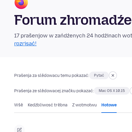
Forum zhromadźe
17 prašenjow w zańdźenych 24 hodźinach w
rozrisać!
Prašenja za slědowacu temu pokazać:
Pytać
Prašenja ze slědowacej značku pokazać:
Mac OS X 10.15
Wšě
Kedźbliwosć trěbna
Z wotmołwu
Hotowe