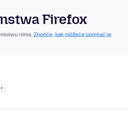
nstwa Firefox
otmołwu nima.
Zhońće, kak móžeće pomhać je