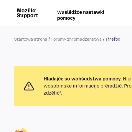
Wuslědźće nastawki
pomocy
Startowa strona
Forumy zhromadźenstwa
Firefox
Hladajće so wobšudstwa pomocy.
Njen
wosobinske informacije přeradźić. Pr
zdźělić“.