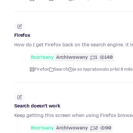
Firefox
How do I get Firefox back on the search engine, it 
Rozrisany
Archiwowany
1
140
Firefox
Search
je so naprašowało před 8 mě
Search doesn't work
Keep getting this screen when using Firefox browse
Rozrisany
Archiwowany
2
90