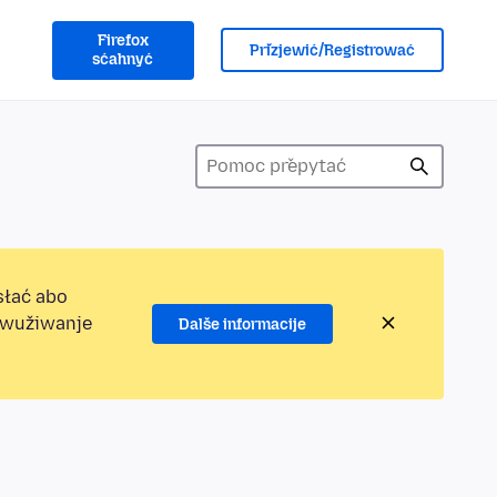
Firefox
Přizjewić/Registrować
sćahnyć
słać abo
jewužiwanje
Dalše informacije