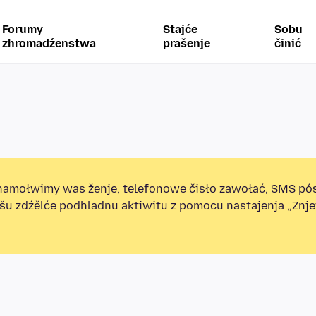
Forumy
Stajće
Sobu
zhromadźenstwa
prašenje
činić
amołwimy was ženje, telefonowe čisło zawołać, SMS pó
ošu zdźělće podhladnu aktiwitu z pomocu nastajenja „Zn