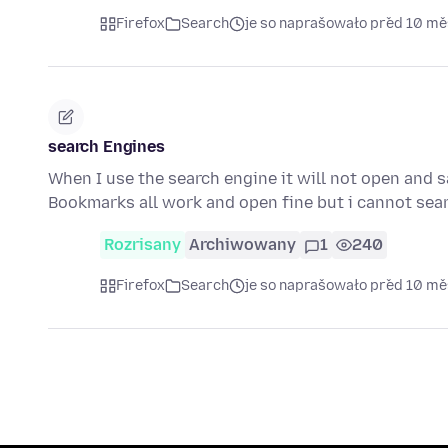
Firefox
Search
je so naprašowało před 10 m
search Engines
When I use the search engine it will not open and s
Bookmarks all work and open fine but i cannot sea
Rozrisany
Archiwowany
1
240
Firefox
Search
je so naprašowało před 10 m