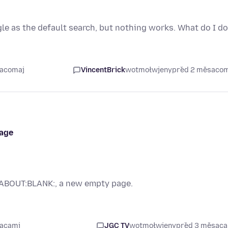
gle as the default search, but nothing works. What do I d
sacomaj
VincentBrick
wotmołwjeny
před 2 měsaco
page
 "ABOUT:BLANK:, a new empty page.
sacami
JGC TV
wotmołwjeny
před 3 měsac