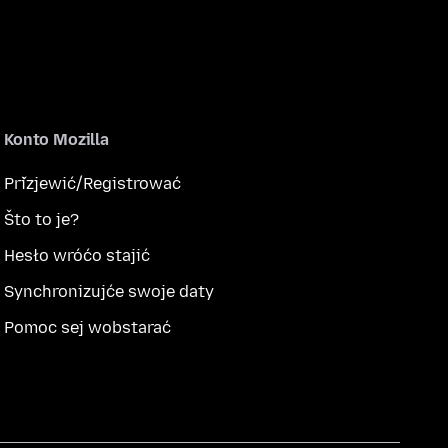
Konto Mozilla
Přizjewić/Registrować
Što to je?
Hesło wróćo stajić
Synchronizujće swoje daty
Pomoc sej wobstarać