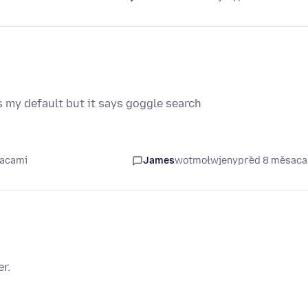
is my default but it says goggle search
sacami
James
wotmołwjeny
před 8 měsac
r.