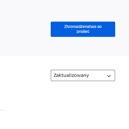
Zhromadźenstwa so
prašeć