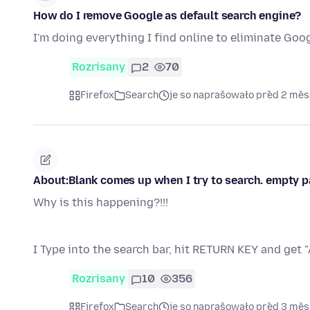
How do I remove Google as default search engine?
I'm doing everything I find online to eliminate Goo
Rozrisany
2
70
Firefox
Search
je so naprašowało před 2 mě
About:Blank comes up when I try to search. empty 
Why is this happening?!!!
I Type into the search bar, hit RETURN KEY and get
Rozrisany
10
356
Firefox
Search
je so naprašowało před 3 mě