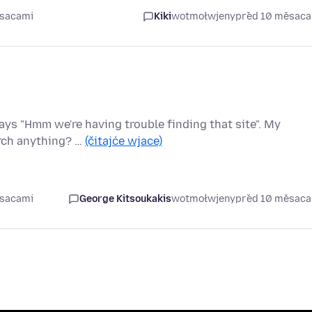
ěsacami
Kiki
wotmołwjeny
před 10 měsac
ays "Hmm we're having trouble finding that site". My
rch anything? …
(čitajće wjace)
ěsacami
George Kitsoukakis
wotmołwjeny
před 10 měsac