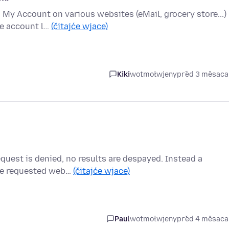
 My Account on various websites (eMail, grocery store...)
he account l…
(čitajće wjace)
Kiki
wotmołwjeny
před 3 měsac
equest is denied, no results are despayed. Instead a
the requested web…
(čitajće wjace)
Paul
wotmołwjeny
před 4 měsac