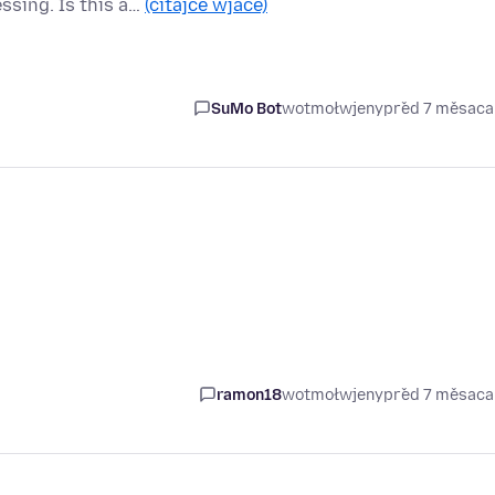
ssing. Is this a…
(čitajće wjace)
SuMo Bot
wotmołwjeny
před 7 měsac
ramon18
wotmołwjeny
před 7 měsac