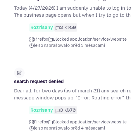
Today (4/27/2026) I am suddenly unable to log in to
The business page opens but when I try to go to t
Rozrisany
3
50
Firefox
Blocked application/service/website
je so naprašowało před 3 měsacami
search request denied
Dear all, for two days (as of march 21) any search r
message window pops up: "Error: Routing error", 
Rozrisany
3
70
Firefox
Blocked application/service/website
je so naprašowało před 4 měsacami