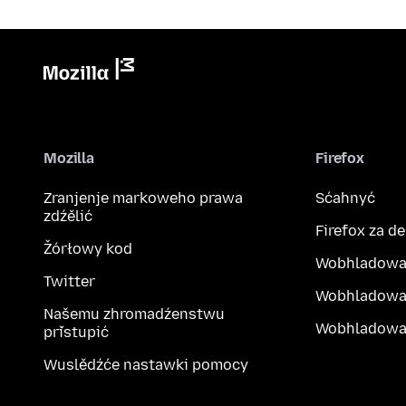
Mozilla
Firefox
Zranjenje markoweho prawa
Sćahnyć
zdźělić
Firefox za d
Žórłowy kod
Wobhladowa
Twitter
Wobhladowa
Našemu zhromadźenstwu
Wobhladowak
přistupić
Wuslědźće nastawki pomocy