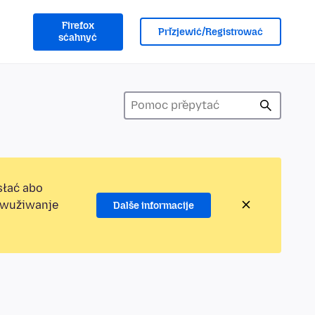
Firefox
Přizjewić/Registrować
sćahnyć
słać abo
jewužiwanje
Dalše informacije