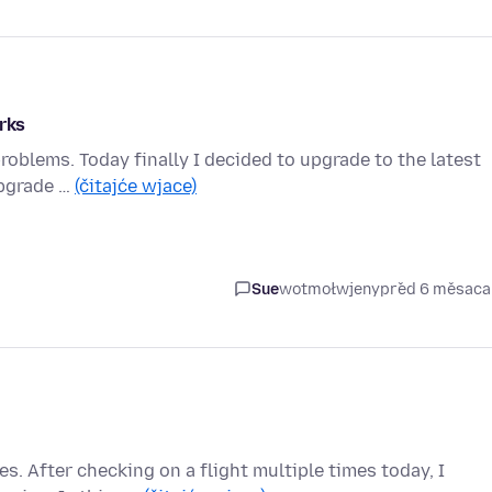
orks
roblems. Today finally I decided to upgrade to the latest
upgrade …
(čitajće wjace)
Sue
wotmołwjeny
před 6 měsac
. After checking on a flight multiple times today, I