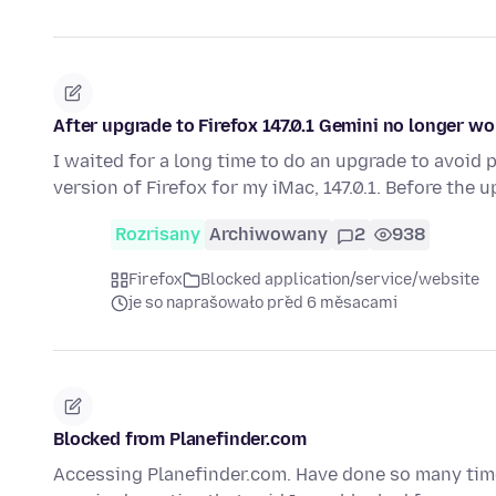
After upgrade to Firefox 147.0.1 Gemini no longer w
I waited for a long time to do an upgrade to avoid p
version of Firefox for my iMac, 147.0.1. Before the 
Rozrisany
Archiwowany
2
938
Firefox
Blocked application/service/website
je so naprašowało před 6 měsacami
Blocked from Planefinder.com
Accessing Planefinder.com. Have done so many times