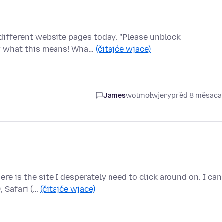
different website pages today. "Please unblock
ow what this means! Wha…
(čitajće wjace)
James
wotmołwjeny
před 8 měsac
 is the site I desperately need to click around on. I can
, Safari (…
(čitajće wjace)