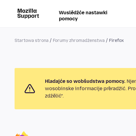
Wuslědźće nastawki
pomocy
Startowa strona
Forumy zhromadźenstwa
Firefox
Hladajće so wobšudstwa pomocy.
Njen
wosobinske informacije přeradźić. Pr
zdźělić“.