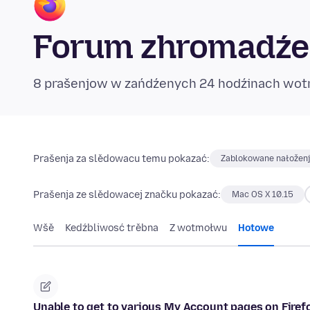
Forum zhromadźe
8 prašenjow w zańdźenych 24 hodźinach wo
Prašenja za slědowacu temu pokazać:
Zablokowane nałožen
Prašenja ze slědowacej značku pokazać:
Mac OS X 10.15
Wšě
Kedźbliwosć trěbna
Z wotmołwu
Hotowe
Unable to get to various My Account pages on Firef