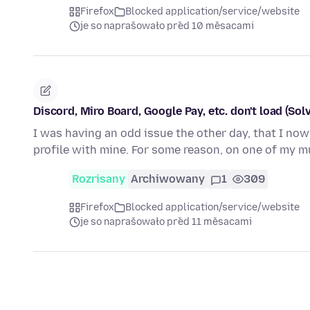
Firefox
Blocked application/service/website
je so naprašowało před 10 měsacami
Discord, Miro Board, Google Pay, etc. don't load (Sol
I was having an odd issue the other day, that I no
profile with mine. For some reason, on one of my m
Rozrisany
Archiwowany
1
309
Firefox
Blocked application/service/website
je so naprašowało před 11 měsacami