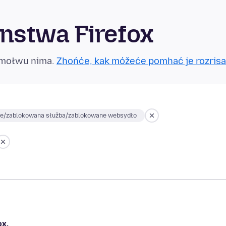
nstwa Firefox
tmołwu nima.
Zhońće, kak móžeće pomhać je rozrisa
je/zablokowana słužba/zablokowane websydło
ox.