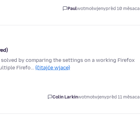
Paul
wotmołwjeny
před 10 měsac
ved)
w solved by comparing the settings on a working Firefox
ultiple Firefo…
(čitajće wjace)
Colin Larkin
wotmołwjeny
před 11 měsac