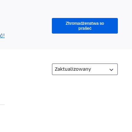
Zhromadźenstwa so
prašeć
ć!