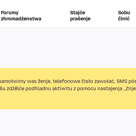
Forumy
Stajće
Sobu
zhromadźenstwa
prašenje
činić
amołwimy was ženje, telefonowe čisło zawołać, SMS pó
ošu zdźělće podhladnu aktiwitu z pomocu nastajenja „Zn