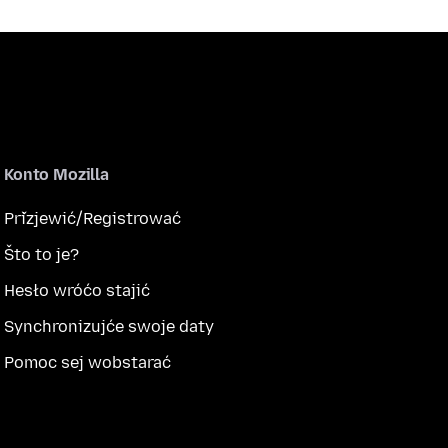
Konto Mozilla
Přizjewić/Registrować
Što to je?
Hesło wróćo stajić
Synchronizujće swoje daty
Pomoc sej wobstarać