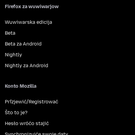
Firefox za wuwiwarjow
Wuwiwarska edicija
Beta
Beta za Android
Nightly
Nightly za Android
Konto Mozilla
Přizjewić/Registrować
Što to je?
Hesło wróćo stajić
Synchronizujće swoje daty