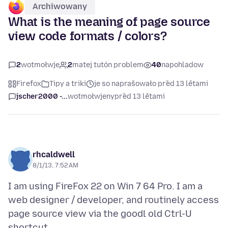
Archiwowany
What is the meaning of page source
view code formats / colors?
2
wotmołwje
2
matej tutón problem
40
napohladow
Firefox
Tipy a triki
je so naprašowało před 13 lětami
jscher2000 -...
wotmołwjeny
před 13 lětami
rhcaldwell
8/1/13, 7:52 AM
I am using FireFox 22 on Win 7 64 Pro. I am a
web designer / developer, and routinely access
page source view via the goodl old Ctrl-U