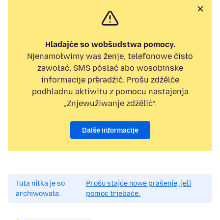
Hladajće so wobšudstwa pomocy.
Njenamołwimy was ženje, telefonowe čisło
zawołać, SMS pósłać abo wosobinske
informacije přeradźić. Prošu zdźělće
podhladnu aktiwitu z pomocu nastajenja
„Znjewužiwanje zdźělić“.
Dalše informacije
Tuta nitka je so
Prošu stajće nowe prašenje, jeli
archiwowała.
pomoc trjebaće.