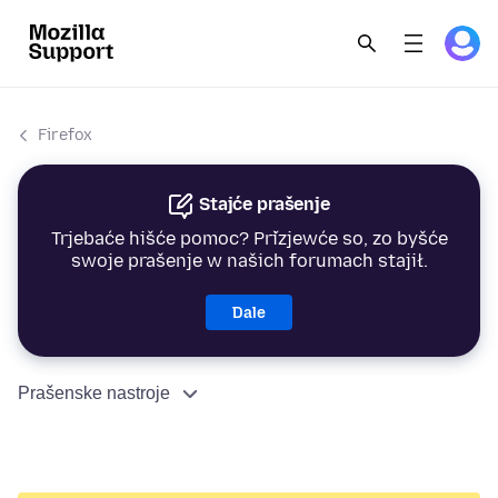
Firefox
Stajće prašenje
Trjebaće hišće pomoc? Přizjewće so, zo byšće
swoje prašenje w našich forumach stajił.
Dale
Prašenske nastroje