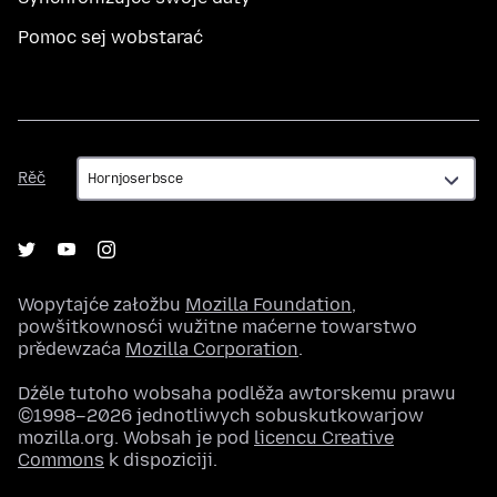
Pomoc sej wobstarać
Rěč
Rěč
Wopytajće załožbu
Mozilla Foundation
,
powšitkownosći wužitne maćerne towarstwo
předewzaća
Mozilla Corporation
.
Dźěle tutoho wobsaha podlěža awtorskemu prawu
©1998–2026 jednotliwych sobuskutkowarjow
mozilla.org. Wobsah je pod
licencu Creative
Commons
k dispoziciji.