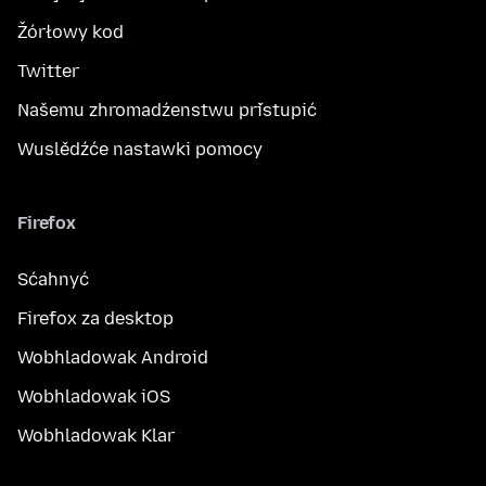
Žórłowy kod
Twitter
Našemu zhromadźenstwu přistupić
Wuslědźće nastawki pomocy
Firefox
Sćahnyć
Firefox za desktop
Wobhladowak Android
Wobhladowak iOS
Wobhladowak Klar