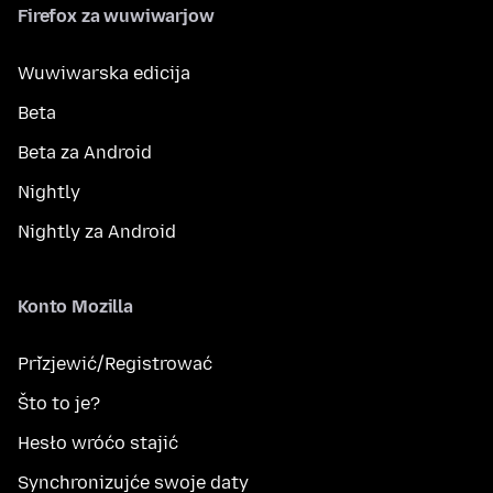
Firefox za wuwiwarjow
Wuwiwarska edicija
Beta
Beta za Android
Nightly
Nightly za Android
Konto Mozilla
Přizjewić/Registrować
Što to je?
Hesło wróćo stajić
Synchronizujće swoje daty