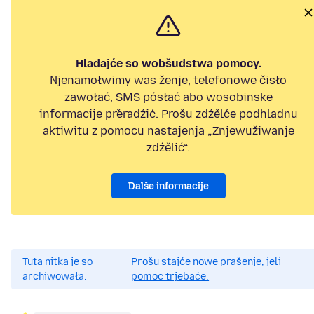
Hladajće so wobšudstwa pomocy.
Njenamołwimy was ženje, telefonowe čisło
zawołać, SMS pósłać abo wosobinske
informacije přeradźić. Prošu zdźělće podhladnu
aktiwitu z pomocu nastajenja „Znjewužiwanje
zdźělić“.
Dalše informacije
Tuta nitka je so
Prošu stajće nowe prašenje, jeli
archiwowała.
pomoc trjebaće.