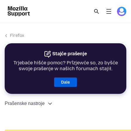
Firefox
Stajće prašenje
Trjebaće hišće pomoc? Přizjewće so, zo byšće
swoje prašenje w našich forumach stajił.
Dale
Prašenske nastroje