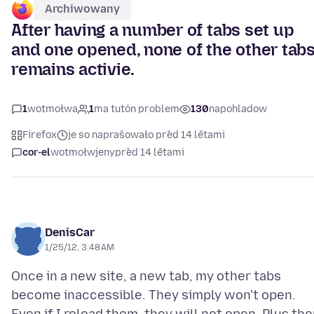
Archiwowany
After having a number of tabs set up
and one opened, none of the other tab
remains activie.
1
wotmołwa
1
ma tutón problem
130
napohladow
Firefox
je so naprašowało před 14 lětami
cor-el
wotmołwjeny
před 14 lětami
DenisCar
1/25/12, 3:48 AM
Once in a new site, a new tab, my other tabs
become inaccessible. They simply won't open.