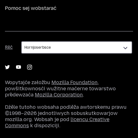
Pomoc sej wobstarać
Rěč
Rěč
Wopytajće załožbu
Mozilla Foundation
,
powšitkownosći wužitne maćerne towarstwo
předewzaća
Mozilla Corporation
.
Dźěle tutoho wobsaha podlěža awtorskemu prawu
©1998–2026 jednotliwych sobuskutkowarjow
mozilla.org. Wobsah je pod
licencu Creative
Commons
k dispoziciji.