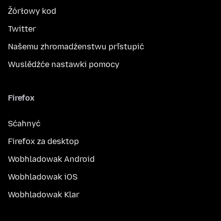
Žórłowy kod
Twitter
Našemu zhromadźenstwu přistupić
Wuslědźće nastawki pomocy
Firefox
Sćahnyć
Firefox za desktop
Wobhladowak Android
Wobhladowak iOS
Wobhladowak Klar