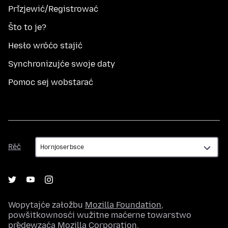
Přizjewić/Registrować
Što to je?
Hesło wróćo stajić
Synchronizujće swoje daty
Pomoc sej wobstarać
Rěč
Rěč
Wopytajće załožbu
Mozilla Foundation
,
powšitkownosći wužitne maćerne towarstwo
předewzaća
Mozilla Corporation
.