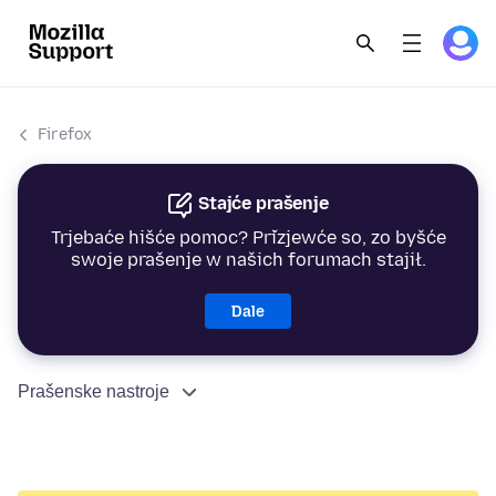
Firefox
Stajće prašenje
Trjebaće hišće pomoc? Přizjewće so, zo byšće
swoje prašenje w našich forumach stajił.
Dale
Prašenske nastroje