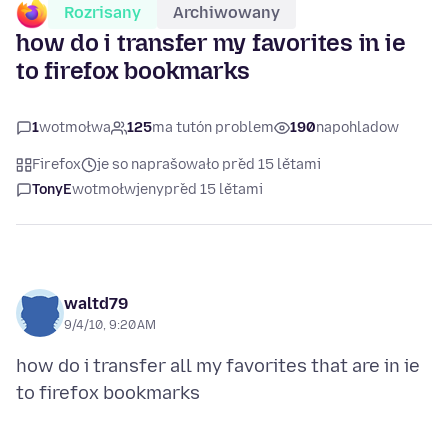
Rozrisany
Archiwowany
how do i transfer my favorites in ie
to firefox bookmarks
1
wotmołwa
125
ma tutón problem
190
napohladow
Firefox
je so naprašowało před 15 lětami
TonyE
wotmołwjeny
před 15 lětami
waltd79
9/4/10, 9:20 AM
how do i transfer all my favorites that are in ie