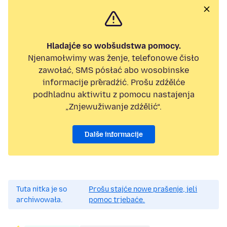
Hladajće so wobšudstwa pomocy.
Njenamołwimy was ženje, telefonowe čisło
zawołać, SMS pósłać abo wosobinske
informacije přeradźić. Prošu zdźělće
podhladnu aktiwitu z pomocu nastajenja
„Znjewužiwanje zdźělić“.
Dalše informacije
Tuta nitka je so
Prošu stajće nowe prašenje, jeli
archiwowała.
pomoc trjebaće.