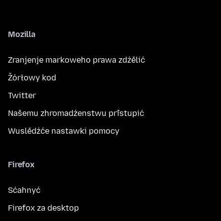
Mozilla
Zranjenje markoweho prawa zdźělić
Žórłowy kod
Twitter
Našemu zhromadźenstwu přistupić
Wuslědźće nastawki pomocy
Firefox
Sćahnyć
Firefox za desktop