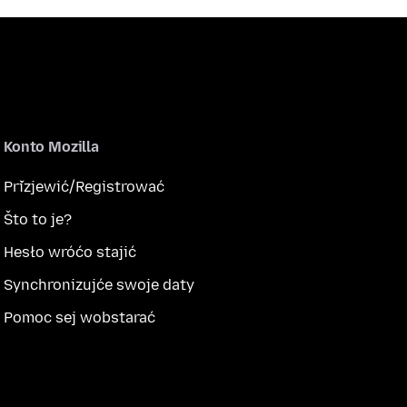
Konto Mozilla
Přizjewić/Registrować
Što to je?
Hesło wróćo stajić
Synchronizujće swoje daty
Pomoc sej wobstarać