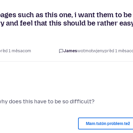
ages such as this one, i want them to be
 and feel that this should be rather eas
 před 1 měsacom
James
wotmołwjeny
před 1 měsac
Mam tutón problem tež