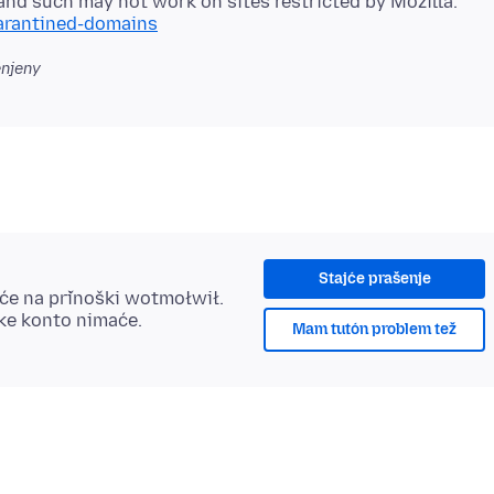
and such may not work on sites restricted by Mozilla.
uarantined-domains
njeny
Stajće prašenje
šće na přinoški wotmołwił.
ske konto nimaće.
Mam tutón problem tež