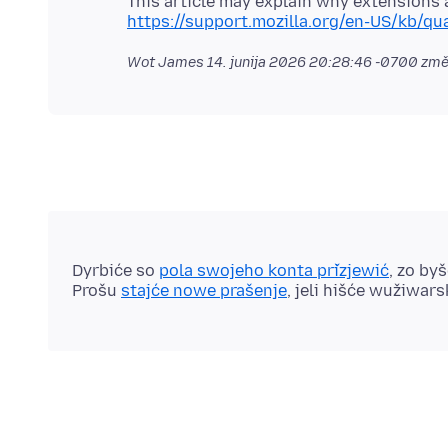
This article may explain why extensions 
https://support.mozilla.org/en-US/kb/q
Wot James
14. junija 2026 20:28:46 -0700
změ
Dyrbiće so
pola swojeho konta přizjewić
, zo by
Prošu
stajće nowe prašenje
, jeli hišće wužiwar