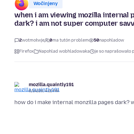
Wočinjeny
when i am viewing mozilla internal p
dark? i am not super computer savvy
2
wotmołwje
0
ma tutón problem
50
napohladow
Firefox
Napohlad wobhladowaka
je so naprašowało
mozilla.quaintly191
6/14/26, 4:12 PM