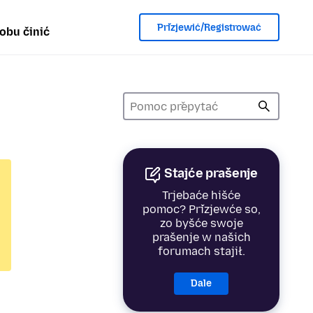
Přizjewić/Registrować
obu činić
Stajće prašenje
Trjebaće hišće
pomoc? Přizjewće so,
zo byšće swoje
prašenje w našich
forumach stajił.
Dale