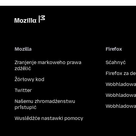
Mozilla
Firefox
Zranjenje markoweho prawa
Sćahnyć
zdźělić
Firefox za d
Žórłowy kod
Wobhladowa
Twitter
Wobhladowa
Našemu zhromadźenstwu
Wobhladowak
přistupić
Wuslědźće nastawki pomocy