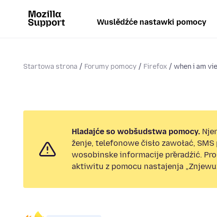
Wuslědźće nastawki pomocy
Startowa strona
Forumy pomocy
Firefox
when i am vie
Hladajće so wobšudstwa pomocy.
Nje
ženje, telefonowe čisło zawołać, SMS
wosobinske informacije přeradźić. Pr
aktiwitu z pomocu nastajenja „Znjewuž