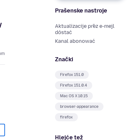
Prašenske nastroje
y
Aktualizacije přez e-mejl
dóstać
Kanal abonować
om
Znački
Firefox 151.0
Firefox 151.0.4
Mac OS X 10.15
browser-appearance
firefox
Hlejće tež