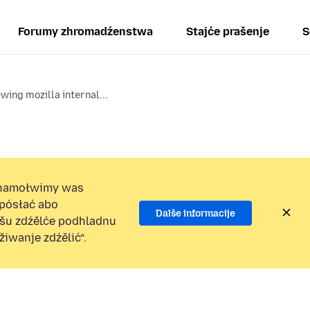
Forumy zhromadźenstwa
Stajće prašenje
S
wing mozilla internal...
namołwimy was
 pósłać abo
Dalše informacije
ošu zdźělće podhladnu
iwanje zdźělić“.