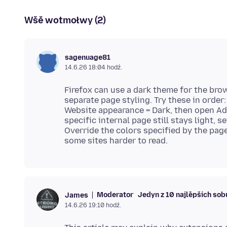
Wšě wotmołwy (2)
sagenuage81
14.6.26 18:04 hodź.
Firefox can use a dark theme for the bro
separate page styling. Try these in orde
Website appearance = Dark, then open Ad
specific internal page still stays light, 
Override the colors specified by the page
Moderator
Jedyn z 10 najlěpšich so
James
14.6.26 19:10 hodź.