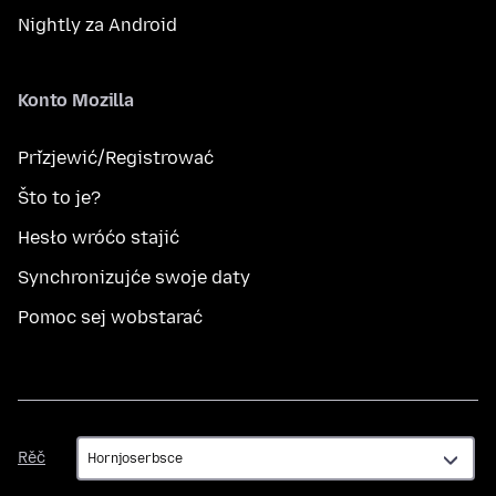
Nightly za Android
Konto Mozilla
Přizjewić/Registrować
Što to je?
Hesło wróćo stajić
Synchronizujće swoje daty
Pomoc sej wobstarać
Rěč
Rěč