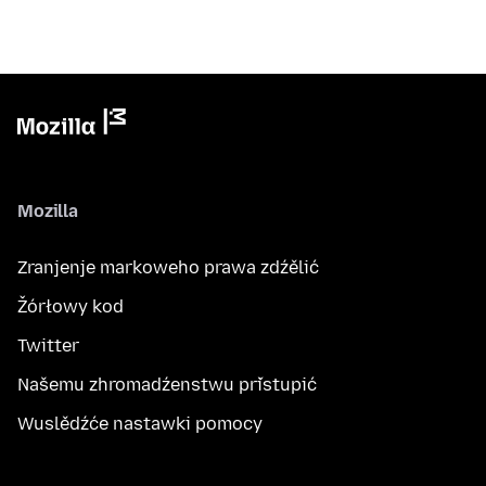
Mozilla
Zranjenje markoweho prawa zdźělić
Žórłowy kod
Twitter
Našemu zhromadźenstwu přistupić
Wuslědźće nastawki pomocy