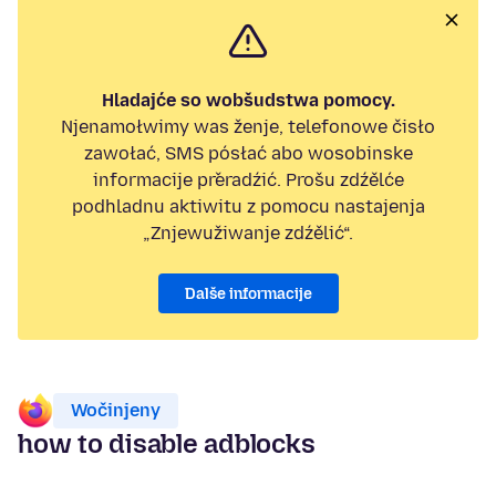
Hladajće so wobšudstwa pomocy.
Njenamołwimy was ženje, telefonowe čisło
zawołać, SMS pósłać abo wosobinske
informacije přeradźić. Prošu zdźělće
podhladnu aktiwitu z pomocu nastajenja
„Znjewužiwanje zdźělić“.
Dalše informacije
Wočinjeny
how to disable adblocks