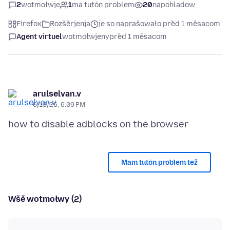
2
wotmołwje
1
ma tutón problem
20
napohladow
Firefox
Rozšěrjenja
je so naprašowało před 1 měsacom
Agent virtuel
wotmołwjeny
před 1 měsacom
arulselvan.v
6/13/26, 6:09 PM
Mam tutón problem tež
Wšě wotmołwy (2)