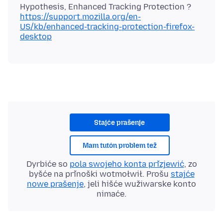
https://support.mozilla.org/en-
US/kb/enhanced-tracking-protection-firefox-
desktop
Stajće prašenje
Mam tutón problem tež
Dyrbiće so
pola swojeho konta přizjewić
, zo
byšće na přinoški wotmołwił. Prošu
stajće
nowe prašenje
, jeli hišće wužiwarske konto
nimaće.