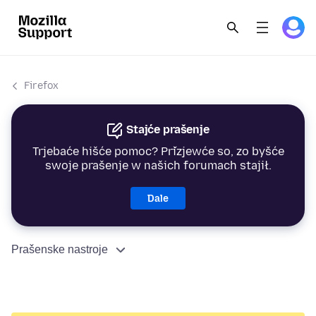
Firefox
Stajće prašenje
Trjebaće hišće pomoc? Přizjewće so, zo byšće
swoje prašenje w našich forumach stajił.
Dale
Prašenske nastroje