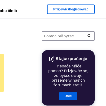
Přizjewić/Registrować
obu činić
Stajće prašenje
Trjebaće hišće
pomoc? Přizjewće so,
zo byšće swoje
prašenje w našich
forumach stajił.
Dale