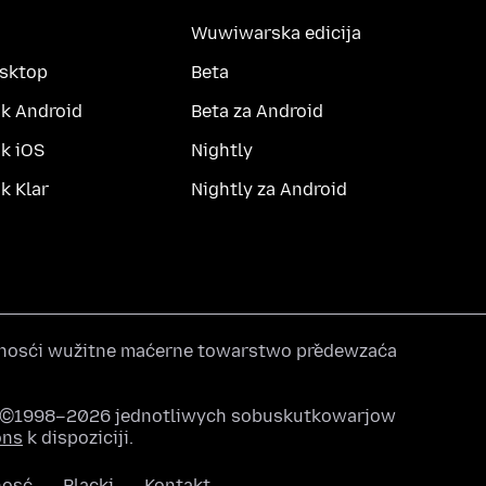
Wuwiwarska edicija
esktop
Beta
k Android
Beta za Android
k iOS
Nightly
 Klar
Nightly za Android
nosći wužitne maćerne towarstwo předewzaća
u ©1998–2026 jednotliwych sobuskutkowarjow
ons
k dispoziciji.
nosć
Placki
Kontakt