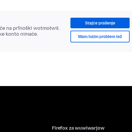
Stajće prašenje
šće na přinoški wotmołwił.
ske konto nimaće.
Mam tutón problem tež
Firefox za wuwiwarjow