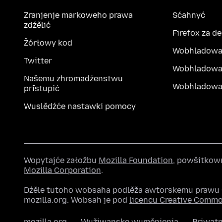
Zranjenje markoweho prawa
Sćahnyć
zdźělić
Firefox za d
Žórłowy kod
Wobhladowa
Twitter
Wobhladowa
Našemu zhromadźenstwu
Wobhladowak
přistupić
Wuslědźće nastawki pomocy
Wopytajće załožbu
Mozilla Foundation
, powšitkow
Mozilla Corporation
.
Dźěle tutoho wobsaha podlěža awtorskemu praw
mozilla.org. Wobsah je pod
licencu Creative Comm
mozilla.org
Wužiwanske wuměnjenja
Priwat