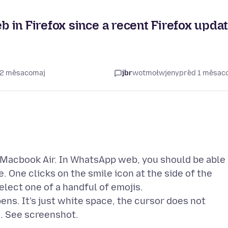
 in Firefox since a recent Firefox upda
d 2 měsacomaj
jbr
wotmołwjeny
před 1 měsac
 Macbook Air. In WhatsApp web, you should be able
 One clicks on the smile icon at the side of the
lect one of a handful of emojis.
ens. It's just white space, the cursor does not
s. See screenshot.