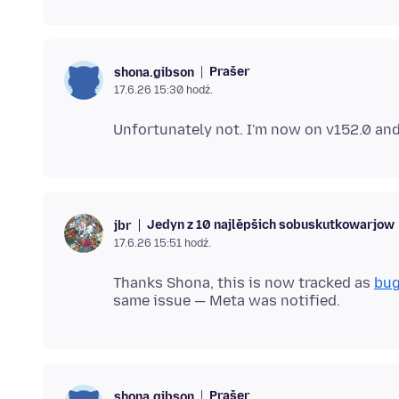
Prašer
shona.gibson
17.6.26 15:30 hodź.
Jedyn z 10 najlěpšich sobuskutkowarjow
jbr
17.6.26 15:51 hodź.
Thanks Shona, this is now tracked as
bug
Prašer
shona.gibson