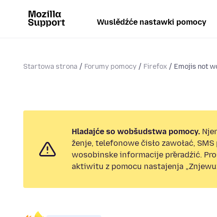
Wuslědźće nastawki pomocy
Startowa strona
Forumy pomocy
Firefox
Emojis not w
Hladajće so wobšudstwa pomocy.
Nje
ženje, telefonowe čisło zawołać, SMS
wosobinske informacije přeradźić. Pr
aktiwitu z pomocu nastajenja „Znjewuž