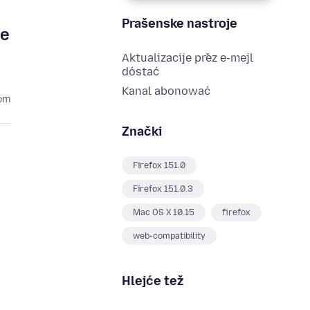
Prašenske nastroje
te
Aktualizacije přez e-mejl
dóstać
Kanal abonować
om
Znački
Firefox 151.0
Firefox 151.0.3
Mac OS X 10.15
firefox
web-compatibility
Hlejće tež