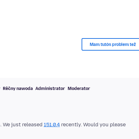
Mam tutón problem tež
w
Rěčny nawoda
Administrator
Moderator
4. We just released
151.0.4
recently. Would you please