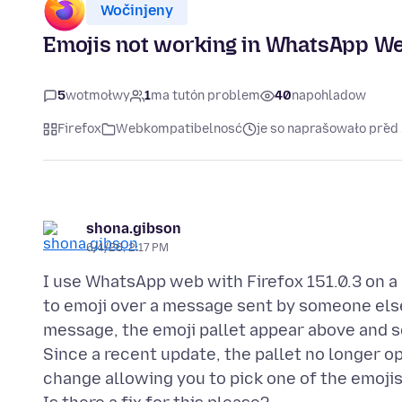
Wočinjeny
Emojis not working in WhatsApp Web
5
wotmołwy
1
ma tutón problem
40
napohladow
Firefox
Webkompatibelnosć
je so naprašowało pře
shona.gibson
6/4/26, 2:17 PM
I use WhatsApp web with Firefox 151.0.3 on a
to emoji over a message sent by someone else.
message, the emoji pallet appear above and se
Since a recent update, the pallet no longer op
change allowing you to pick one of the emoji