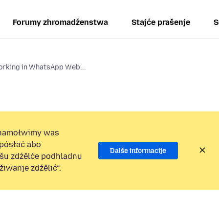
Forumy zhromadźenstwa
Stajće prašenje
S
orking in WhatsApp Web...
namołwimy was
 pósłać abo
Dalše informacije
ošu zdźělće podhladnu
iwanje zdźělić“.