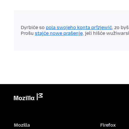
Dyrbiće so
pola swojeho konta přizjewić
, zo by
Prošu
stajće nowe prašenje
, jeli hišće wužiwar
Mozilla
Firefox