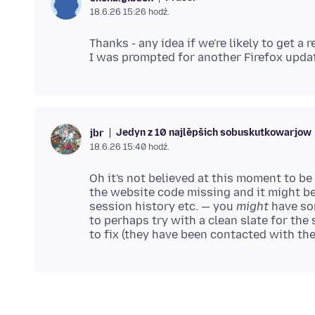
18.6.26 15:26 hodź.
Thanks - any idea if we're likely to get a 
Jedyn z 10 najlěpšich sobuskutkowarjow
jbr
18.6.26 15:40 hodź.
Oh it's not believed at this moment to be
the website code missing and it might be
session history etc. — you
might
have som
to perhaps try with a clean slate for the