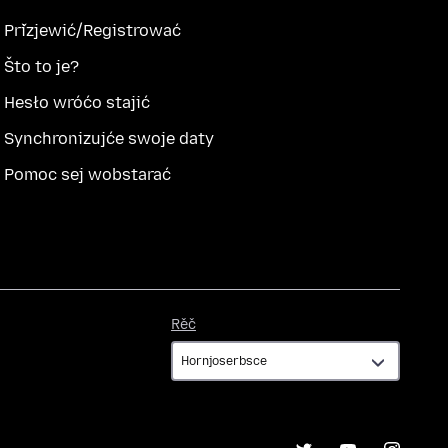
Přizjewić/Registrować
Što to je?
Hesło wróćo stajić
Synchronizujće swoje daty
Pomoc sej wobstarać
Rěč
Rěč