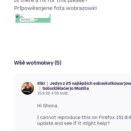
Připowěsnjene fota wobrazowki
Wšě wotmołwy (5)
Jedyn z 25 najlěpšich sobuskutkowarjo
Kiki
Sobudźěłaćerjo Mozilla
15.6.26 3:56 hodź.
I cannot reproduce this on Firefox 151.0.