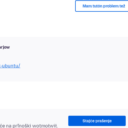
Mam tutón problem tež
arjow
t-ubuntu/
Stajće prašenje
šće na přinoški wotmołwił.