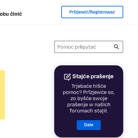
Přizjewić/Registrować
obu činić
Stajće prašenje
Trjebaće hišće
pomoc? Přizjewće so,
zo byšće swoje
prašenje w našich
forumach stajił.
Dale