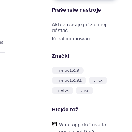
Prašenske nastroje
Aktualizacije přez e-mejl
dóstać
Kanal abonować
maj
Znački
Firefox 151.0
Firefox 151.0.1
Linux
firefox
links
Hlejće tež
What app do I use to
open a cgi file?