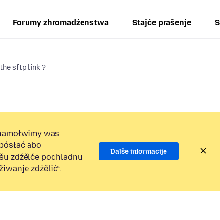
Forumy zhromadźenstwa
Stajće prašenje
S
the sftp link ?
namołwimy was
 pósłać abo
Dalše informacije
ošu zdźělće podhladnu
iwanje zdźělić“.