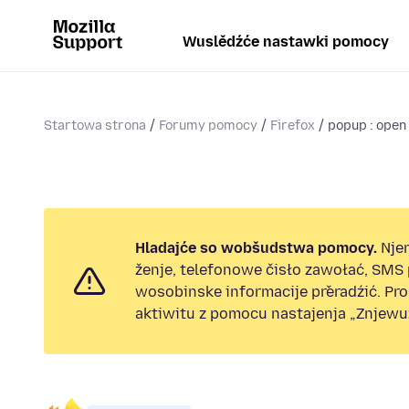
Wuslědźće nastawki pomocy
Startowa strona
Forumy pomocy
Firefox
popup : open 
Hladajće so wobšudstwa pomocy.
Nje
ženje, telefonowe čisło zawołać, SMS
wosobinske informacije přeradźić. Pr
aktiwitu z pomocu nastajenja „Znjewuž