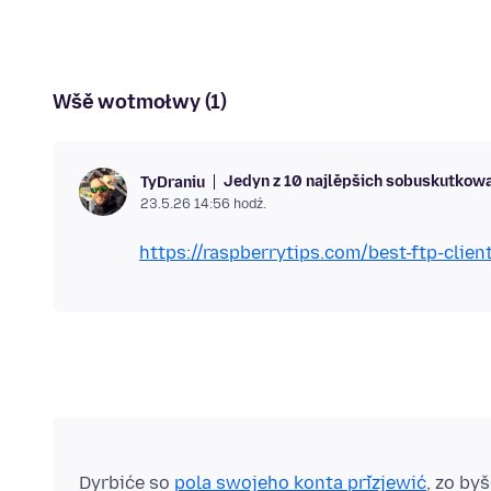
Wšě wotmołwy (1)
Jedyn z 10 najlěpšich sobuskutkow
TyDraniu
23.5.26 14:56 hodź.
https://raspberrytips.com/best-ftp-clien
Dyrbiće so
pola swojeho konta přizjewić
, zo by