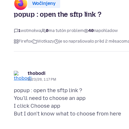
Wočinjeny
popup : open the sftp link ?
1
wotmołwa
0
ma tutón problem
40
napohladow
Firefox
Wotkazy
je so naprašowało před 2 měsacoma
thobodi
5/23/26, 1:17 PM
popup : open the sftp link ?
You'll need to choose an app
I click Choose app