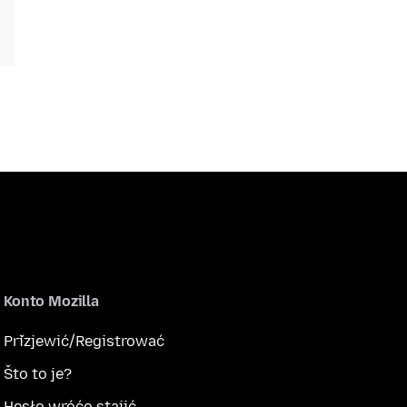
Konto Mozilla
Přizjewić/Registrować
Što to je?
Hesło wróćo stajić