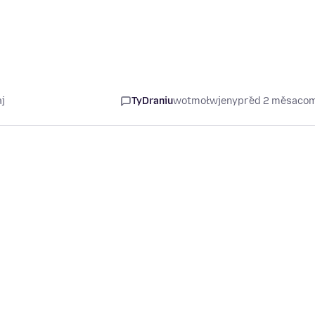
j
TyDraniu
wotmołwjeny
před 2 měsaco