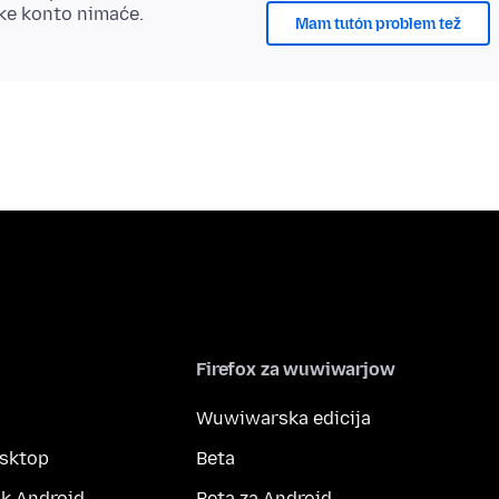
ske konto nimaće.
Mam tutón problem tež
Firefox za wuwiwarjow
Wuwiwarska edicija
esktop
Beta
k Android
Beta za Android