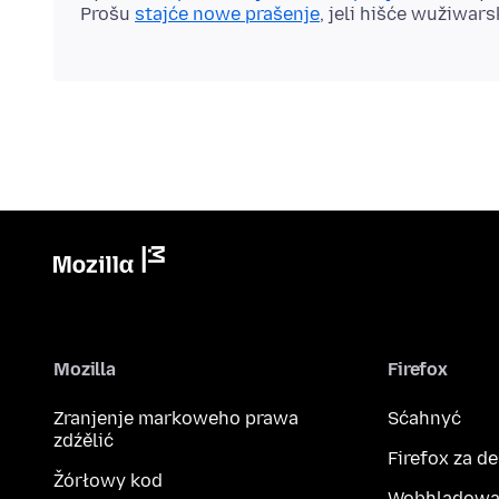
Prošu
stajće nowe prašenje
, jeli hišće wužiwar
Mozilla
Firefox
Zranjenje markoweho prawa
Sćahnyć
zdźělić
Firefox za d
Žórłowy kod
Wobhladowa