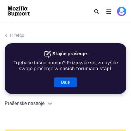
Firefox
Stajće prašenje
Trjebaće hišće pomoc? Přizjewće so, zo byšće
swoje prašenje w našich forumach stajił.
Dale
Prašenske nastroje