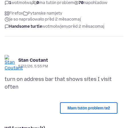
1
wotmołwa
0
ma tutón problem
70
napohladow
Firefox
Pytanske namjety
je so naprašowało před 2 měsacomaj
Handsome turtle
wotmołwjeny
před 2 měsacomaj
Stan Coutant
5/22/26, 5:55 PM
turn on address bar that shows sites I visit
Mam tutón problem tež