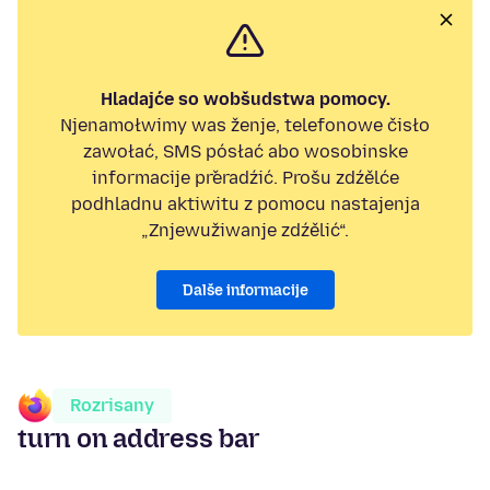
Hladajće so wobšudstwa pomocy.
Njenamołwimy was ženje, telefonowe čisło
zawołać, SMS pósłać abo wosobinske
informacije přeradźić. Prošu zdźělće
podhladnu aktiwitu z pomocu nastajenja
„Znjewužiwanje zdźělić“.
Dalše informacije
Rozrisany
turn on address bar