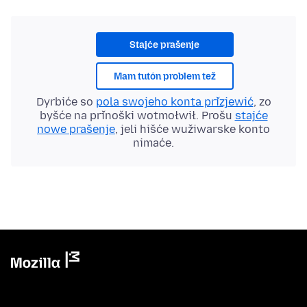
Stajće prašenje
Mam tutón problem tež
Dyrbiće so
pola swojeho konta přizjewić
, zo
byšće na přinoški wotmołwił. Prošu
stajće
nowe prašenje
, jeli hišće wužiwarske konto
nimaće.