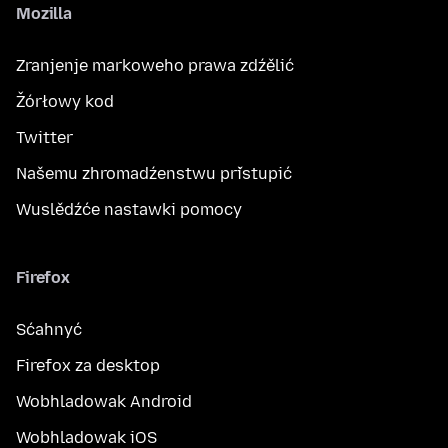
Mozilla
Zranjenje markoweho prawa zdźělić
Žórłowy kod
Twitter
Našemu zhromadźenstwu přistupić
Wuslědźće nastawki pomocy
Firefox
Sćahnyć
Firefox za desktop
Wobhladowak Android
Wobhladowak iOS