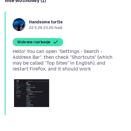
Wšě wotmołwy (1)
Handsome turtle
22.5.26 23:26 hodź.
Wubrane rozrisanje
Hello! You can open "Settings - Search -
Address Bar", then check "Shortcuts" (which
may be called "Top Sites" in English), and