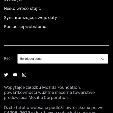
Hesło wróćo stajić
Synchronizujće swoje daty
Pomoc sej wobstarać
Rěč
Rěč
Wopytajće załožbu
Mozilla Foundation
,
powšitkownosći wužitne maćerne towarstwo
předewzaća
Mozilla Corporation
.
Dźěle tutoho wobsaha podlěža awtorskemu prawu
©1998–2026 jednotliwych sobuskutkowarjow