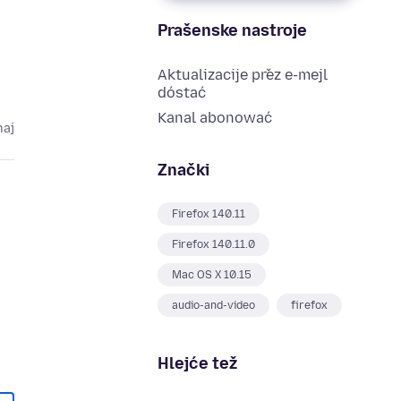
Prašenske nastroje
Aktualizacije přez e-mejl
dóstać
Kanal abonować
maj
Znački
Firefox 140.11
Firefox 140.11.0
Mac OS X 10.15
audio-and-video
firefox
Hlejće tež