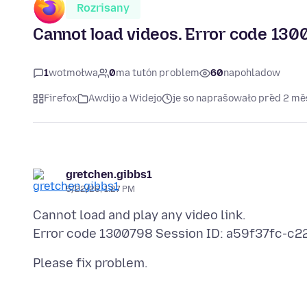
Rozrisany
Cannot load videos. Error code 130
1
wotmołwa
0
ma tutón problem
60
napohladow
Firefox
Awdijo a Widejo
je so naprašowało před 2 m
gretchen.gibbs1
5/22/26, 1:27 PM
Cannot load and play any video link.