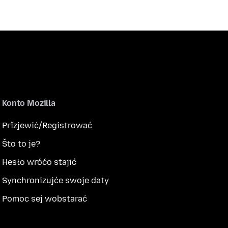
Konto Mozilla
Přizjewić/Registrować
Što to je?
Hesło wróćo stajić
Synchronizujće swoje daty
Pomoc sej wobstarać