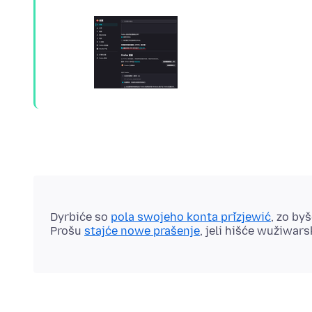
Dyrbiće so
pola swojeho konta přizjewić
, zo by
Prošu
stajće nowe prašenje
, jeli hišće wužiwar