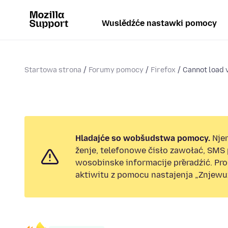
Wuslědźće nastawki pomocy
Startowa strona
Forumy pomocy
Firefox
Cannot load v
Hladajće so wobšudstwa pomocy.
Nje
ženje, telefonowe čisło zawołać, SMS
wosobinske informacije přeradźić. Pr
aktiwitu z pomocu nastajenja „Znjewuž