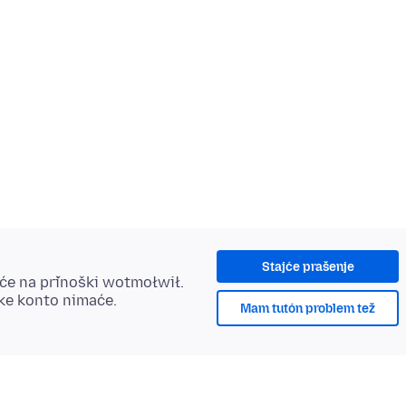
Stajće prašenje
šće na přinoški wotmołwił.
ske konto nimaće.
Mam tutón problem tež