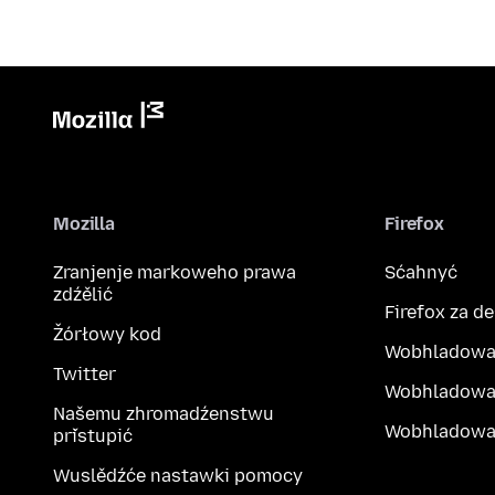
Mozilla
Firefox
Zranjenje markoweho prawa
Sćahnyć
zdźělić
Firefox za d
Žórłowy kod
Wobhladowa
Twitter
Wobhladowa
Našemu zhromadźenstwu
Wobhladowak
přistupić
Wuslědźće nastawki pomocy