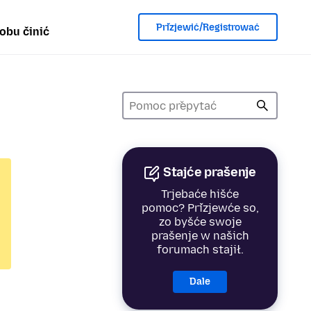
Přizjewić/Registrować
obu činić
Stajće prašenje
Trjebaće hišće
pomoc? Přizjewće so,
zo byšće swoje
prašenje w našich
forumach stajił.
Dale