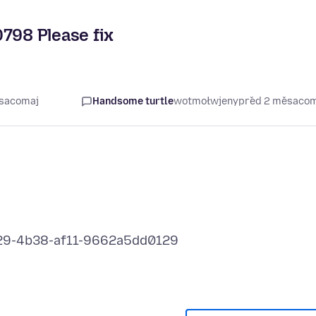
0798 Please fix
ěsacomaj
Handsome turtle
wotmołwjeny
před 2 měsaco