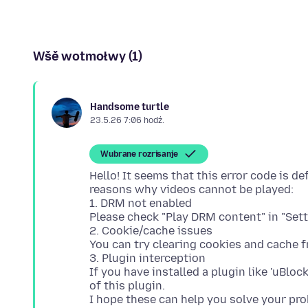
Wšě wotmołwy (1)
Handsome turtle
23.5.26 7:06 hodź.
Wubrane rozrisanje
Hello! It seems that this error code is de
reasons why videos cannot be played:
1. DRM not enabled
Please check "Play DRM content" in "Set
2. Cookie/cache issues
You can try clearing cookies and cache 
3. Plugin interception
If you have installed a plugin like 'uBloc
of this plugin.