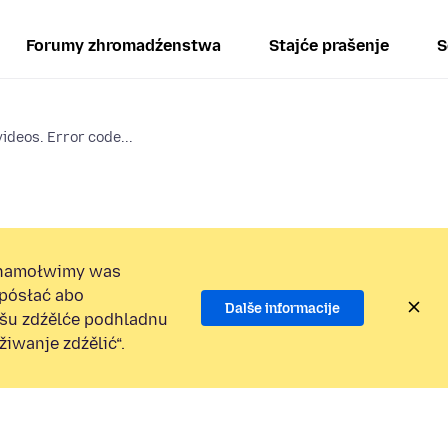
Forumy zhromadźenstwa
Stajće prašenje
S
ideos. Error code...
namołwimy was
 pósłać abo
Dalše informacije
ošu zdźělće podhladnu
iwanje zdźělić“.