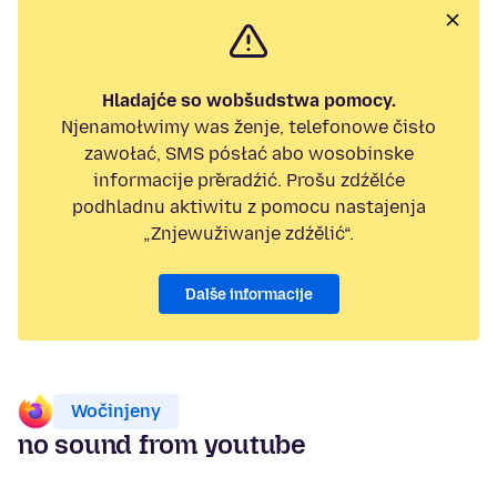
Hladajće so wobšudstwa pomocy.
Njenamołwimy was ženje, telefonowe čisło
zawołać, SMS pósłać abo wosobinske
informacije přeradźić. Prošu zdźělće
podhladnu aktiwitu z pomocu nastajenja
„Znjewužiwanje zdźělić“.
Dalše informacije
Wočinjeny
no sound from youtube