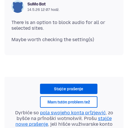
SuMo Bot
14.5.26 12:07 hodź.
There is an option to block audio for all or
Stajće prašenje
Mam tutón problem tež
Dyrbiće so
pola swojeho konta přizjewić
, zo
byšće na přinoški wotmołwił. Prošu
stajće
nowe prašenje
, jeli hišće wužiwarske konto