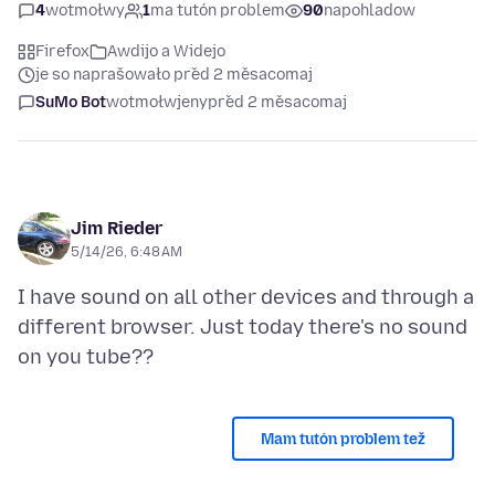
4
wotmołwy
1
ma tutón problem
90
napohladow
Firefox
Awdijo a Widejo
je so naprašowało před 2 měsacomaj
SuMo Bot
wotmołwjeny
před 2 měsacomaj
Jim Rieder
5/14/26, 6:48 AM
I have sound on all other devices and through a
different browser. Just today there's no sound
Mam tutón problem tež