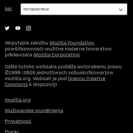
Rěč
Rěč
Wopytajće załožbu
Mozilla Foundation
,
powšitkownosći wužitne maćerne towarstwo
předewzaća
Mozilla Corporation
.
Dźěle tutoho wobsaha podlěža awtorskemu prawu
©1998–2026 jednotliwych sobuskutkowarjow
mozilla.org. Wobsah je pod
licencu Creative
Commons
k dispoziciji.
mozilla.org
Wužiwanske wuměnjenja
Priwatnosć
Placki