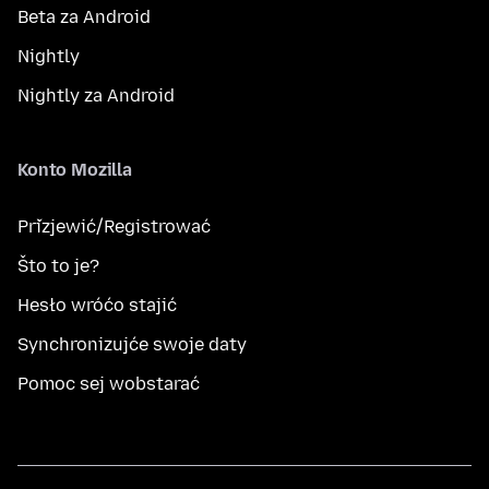
Beta za Android
Nightly
Nightly za Android
Konto Mozilla
Přizjewić/Registrować
Što to je?
Hesło wróćo stajić
Synchronizujće swoje daty
Pomoc sej wobstarać