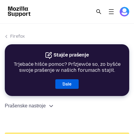
Firefox
Stajće prašenje
Trjebaće hišće pomoc? Přizjewće so, zo byšće
swoje prašenje w našich forumach stajił.
Dale
Prašenske nastroje