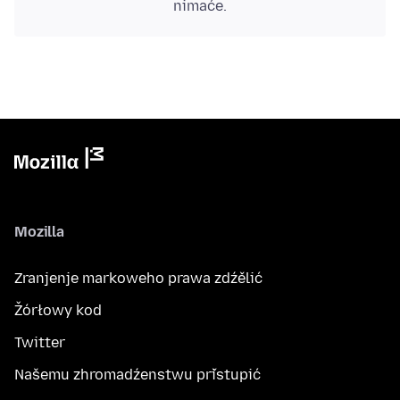
nimaće.
Mozilla
Zranjenje markoweho prawa zdźělić
Žórłowy kod
Twitter
Našemu zhromadźenstwu přistupić